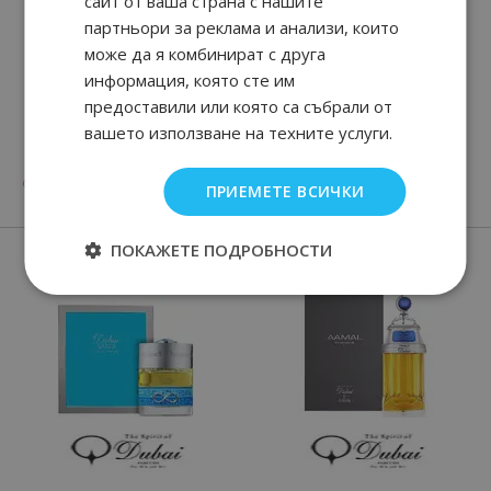
сайт от ваша страна с нашите
партньори за реклама и анализи, които
може да я комбинират с друга
информация, която сте им
предоставили или която са събрали от
MAN IN BLACK
Man Terrae Essence
вашето използване на техните услуги.
96
90
82
89
от
90.
€ / 177.
от
84.
€ / 165.
лв.
лв.
ПРИЕМЕТЕ ВСИЧКИ
Нови парфюми
ПОКАЖЕТЕ ПОДРОБНОСТИ