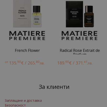
French Flower
Radical Rose Extrait de
Parfum
90
80
90
41
от
135.
€ / 265.
189.
€ / 371.
лв.
лв.
За клиенти
Заплащане и доставка
Безопасност