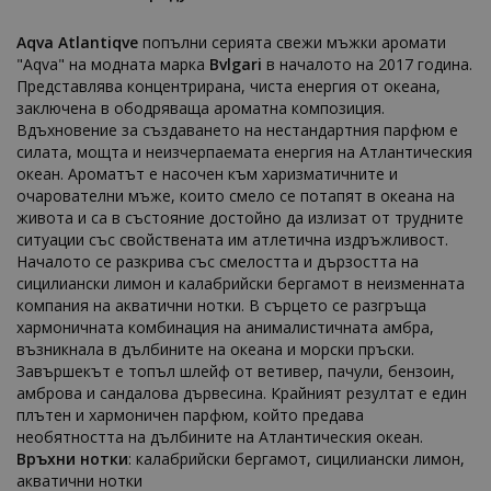
Aqva Atlantiqve
попълни серията свежи мъжки аромати
"Aqva" на модната марка
Bvlgari
в началото на 2017 година.
Представлява концентрирана, чиста енергия от океана,
заключена в ободряваща ароматна композиция.
Вдъхновение за създаването на нестандартния парфюм е
силата, мощта и неизчерпаемата енергия на Атлантическия
океан. Ароматът е насочен към харизматичните и
очарователни мъже, които смело се потапят в океана на
живота и са в състояние достойно да излизат от трудните
ситуации със свойствената им атлетична издръжливост.
Началото се разкрива със смелостта и дързостта на
сицилиански лимон и калабрийски бергамот в неизменната
компания на акватични нотки. В сърцето се разгръща
хармоничната комбинация на анималистичната амбра,
възникнала в дълбините на океана и морски пръски.
Завършекът е топъл шлейф от ветивер, пачули, бензоин,
амброва и сандалова дървесина. Крайният резултат е един
плътен и хармоничен парфюм, който предава
необятността на дълбините на Атлантическия океан.
Връхни нотки
: калабрийски бергамот, сицилиански лимон,
акватични нотки