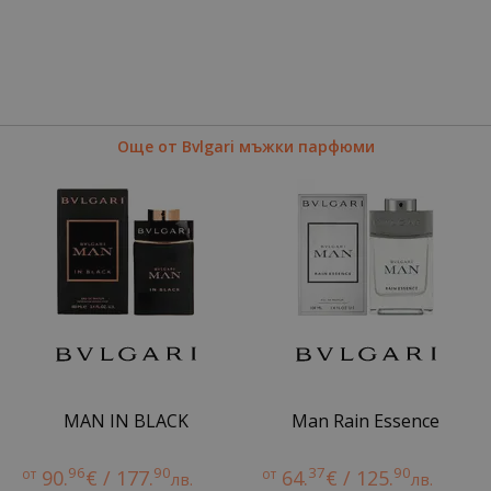
Още от Bvlgari мъжки парфюми
MAN IN BLACK
Man Rain Essence
96
90
37
90
от
90.
€ / 177.
от
64.
€ / 125.
лв.
лв.