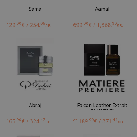
Sama
Aamal
90
06
90
89
129.
€ / 254.
699.
€ / 1,368.
лв.
лв.
Abraj
Falcon Leather Extrait
de Parfum
90
47
90
41
165.
€ / 324.
от
189.
€ / 371.
лв.
лв.