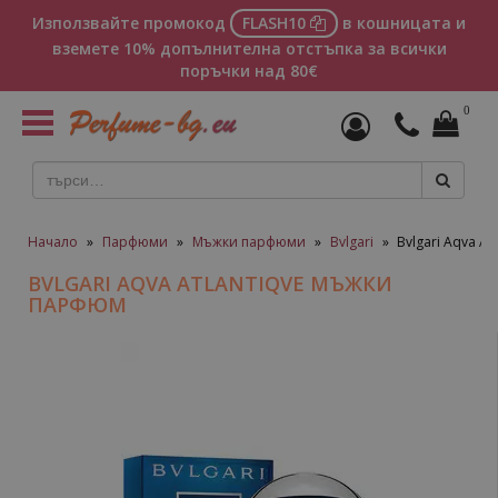
Използвайте промокод
FLASH10
в кошницата и
вземете 10% допълнителна отстъпка за всички
поръчки над 80€
0
Toggle
navigation
Начало
»
Парфюми
»
Мъжки парфюми
»
Bvlgari
»
Bvlgari Aqva A
BVLGARI AQVA ATLANTIQVE МЪЖКИ
ПАРФЮМ