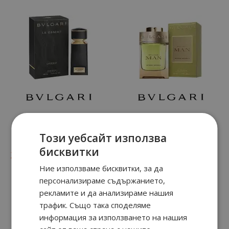
Le Gemme Onekh
Man Wood Neroli
Този уебсайт използва
бисквитки
90
38
90
24
235.
€ / 461.
от
57.
€ / 113.
лв.
лв.
Ние използваме бисквитки, за да
персонализираме съдържанието,
рекламите и да анализираме нашия
трафик. Също така споделяме
информация за използването на нашия