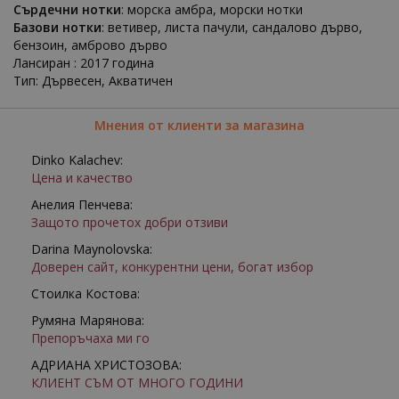
Сърдечни нотки
: морска амбра, морски нотки
Базови нотки
: ветивер, листа пачули, сандалово дърво,
бензоин, амброво дърво
Лансиран : 2017 година
Тип: Дървесен, Акватичен
Мнения от клиенти за магазина
Dinko Kalachev:
Цена и качество
Анелия Пенчева:
Защото прочетох добри отзиви
Darina Maynolovska:
Доверен сайт, конкурентни цени, богат избор
Стоилка Костова:
Румяна Марянова:
Препоръчаха ми го
АДРИАНА ХРИСТОЗОВА:
КЛИЕНТ СЪМ ОТ МНОГО ГОДИНИ