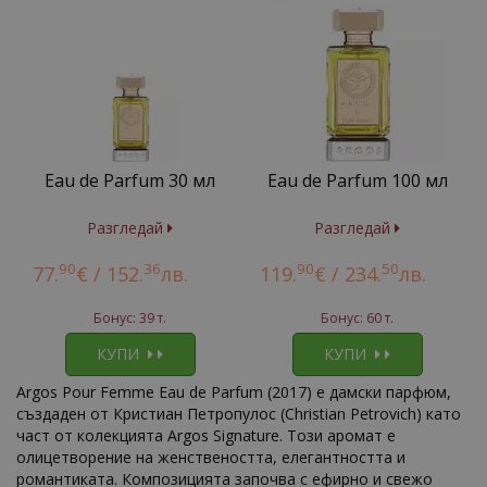
Eau de Parfum 30 мл
Eau de Parfum 100 мл
Разгледай
Разгледай
90
36
90
50
77.
€ /
152.
лв.
119.
€ /
234.
лв.
Бонус: 39 т.
Бонус: 60 т.
КУПИ
КУПИ
Argos Pour Femme Eau de Parfum (2017) е дамски парфюм,
създаден от Кристиан Петропулос (Christian Petrovich) като
част от колекцията Argos Signature. Този аромат е
олицетворение на женствеността, елегантността и
романтиката. Композицията започва с ефирно и свежо