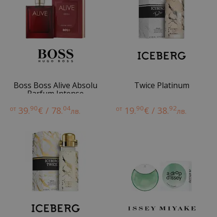
Boss Boss Alive Absolu
Twice Platinum
Parfum Intense
90
04
90
92
от
39.
€ / 78.
от
19.
€ / 38.
лв.
лв.