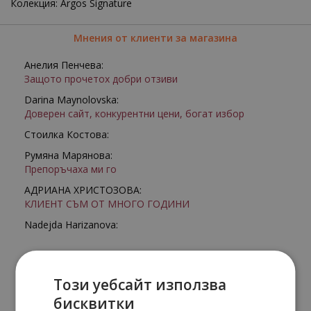
Колекция: Argos Signature
Мнения от клиенти за магазина
Анелия Пенчева:
Защото прочетох добри отзиви
Darina Maynolovska:
Доверен сайт, конкурентни цени, богат избор
Стоилка Костова:
Румяна Марянова:
Препоръчаха ми го
АДРИАНА ХРИСТОЗОВА:
КЛИЕНТ СЪМ ОТ МНОГО ГОДИНИ
Nadejda Harizanova:
Този уебсайт използва
бисквитки