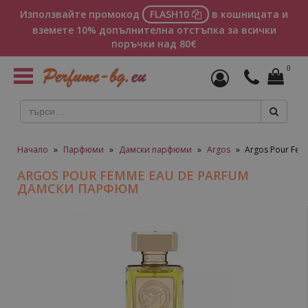
Използвайте промокод
FLASH10
в кошницата и
вземете 10% допълнителна отстъпка за всички
поръчки над 80€
0
Toggle
navigation
Начало
»
Парфюми
»
Дамски парфюми
»
Argos
»
Argos Pour Fe
ARGOS POUR FEMME EAU DE PARFUM
ДАМСКИ ПАРФЮМ