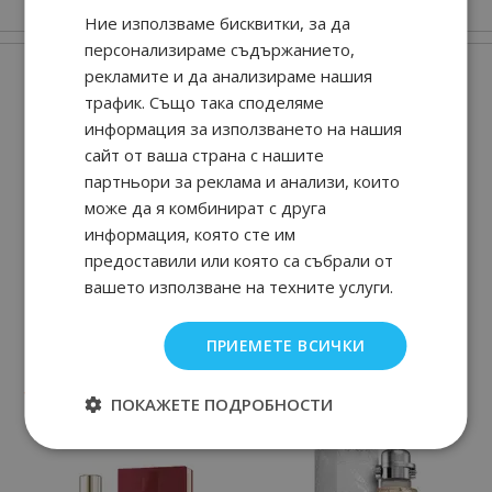
Ние използваме бисквитки, за да
персонализираме съдържанието,
Нови парфюми
рекламите и да анализираме нашия
трафик. Също така споделяме
информация за използването на нашия
сайт от ваша страна с нашите
партньори за реклама и анализи, които
може да я комбинират с друга
информация, която сте им
предоставили или която са събрали от
вашето използване на техните услуги.
Tuberoza - X Collection
Seductive Red
ПРИЕМЕТЕ ВСИЧКИ
90
91
90
57
155.
€ / 304.
27.
€ / 54.
лв.
лв.
ПОКАЖЕТЕ ПОДРОБНОСТИ