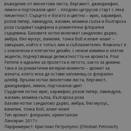
въведение от виолетови листа, бергамот, джинджифил,
лимон и портокалов цвят – плодово-цитрусов старт с лека
пикантност. Сърцето е богато и цветно – ирис, карамфил,
розов пипер, лавандула, жасмин, момина сълза и българска
роза създават кадифена и романтична флорална
сърцевина. Базовите нотки включват сандалово дърво,
амбра, бял мускус, ванилия, тонка боб и иланг-иланг –
завършек, който е топъл, мек и съблазнителен. Флаконът е
с класически и елегантен дизайн, с нежни извивки и златни
акценти, подчертаващи деликатността на аромата. Pour
Femme е идеален за пролетта и лятото, както за дневни,
така и за романтични вечерни моменти – аромат за
жената, която иска да остави запомнящ се флорален
шлейф. Връхни нотки: виолетови листа, бергамот,
джинджифил, лимон, портокалов цвят
Сърдечни нотки: ирис, карамфил, розов пипер, лавандула,
жасмин, момина сълза, българска роза
Базови нотки: сандалово дърво, амбра, бял мускус,
ванилия, тонка боб, иланг-иланг
Тип аромат: флорален, ориенталски
Лансиран: 2017 г.
Парфюмерист: Кристиан Петропулос (Christian Petrovich)