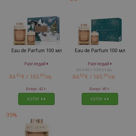
Eau de Parfum 100 мл
Eau de Parfum 100 мл
Разгледай
Разгледай
89.94€ / 175.91лв.
82
89
82
89
84.
€ /
165.
лв.
84.
€ /
165.
лв.
Бонус: 42 т.
Бонус: 45 т.
КУПИ
КУПИ
-35%