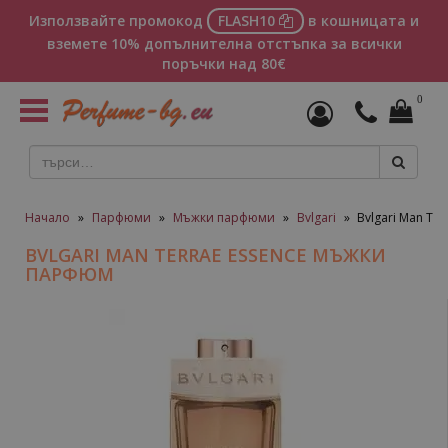
Използвайте промокод
FLASH10
в кошницата и
вземете 10% допълнителна отстъпка за всички
поръчки над 80€
0
Toggle
navigation
Начало
»
Парфюми
»
Мъжки парфюми
»
Bvlgari
»
Bvlgari Man Te
BVLGARI MAN TERRAE ESSENCE МЪЖКИ
ПАРФЮМ