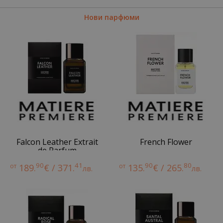
Нови парфюми
Falcon Leather Extrait
French Flower
de Parfum
90
41
90
80
от
189.
€ / 371.
от
135.
€ / 265.
лв.
лв.