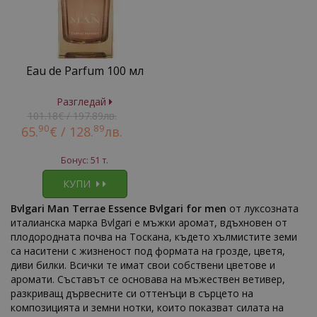
Eau de Parfum 100 мл
Разгледай
101.18€ / 197.89лв.
90
89
65.
€ /
128.
лв.
Бонус: 51 т.
КУПИ
Bvlgari Man Terrae Essence Bvlgari for men
от луксозната
италианска марка Bvlgari е мъжки аромат, вдъхновен от
плодородната почва на Тоскана, където хълмистите земи
са наситени с жизненост под формата на грозде, цветя,
диви билки. Всички те имат свои собствени цветове и
аромати. Съставът се основава на мъжествен ветивер,
разкриващ дървесните си оттенъци в сърцето на
композицията и земни нотки, които показват силата на