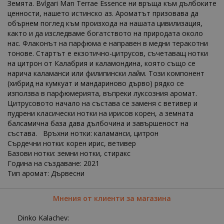
Земята. Bvlgari Man Terrae Essence ни връща към дълбоките
ценности, нашето истинско аз. Ароматът призовава да
обърнем поглед към произхода на нашата цивилизация,
както и да изследваме богатството на природата около
нас. Флаконът на парфюма е направен в медни теракотни
тонове. Стартът е екзотично-цитрусов, съчетаващ нотки
на цитрон от Калабрия и каламондина, която също се
нарича каламанси или филипински лайм. Този компонент
(хибрид на кумкуат и мандариново дърво) рядко се
използва в парфюмерията, въпреки луксозния аромат.
Цитрусовото начало на състава се заменя с ветивер и
пудрени класически нотки на ирисов корен, а земната
балсамична база дава дълбочина и завършеност на
състава. Връхни нотки: каламанси, цитрон
Сърдечни нотки: корен ирис, ветивер
Базови нотки: земни нотки, стиракс
Година на създаване: 2021
Тип аромат: Дървесни
Мнения от клиенти за магазина
Dinko Kalachev: