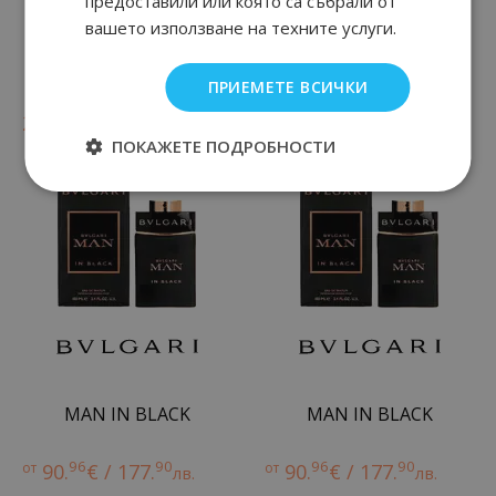
предоставили или която са събрали от
вашето използване на техните услуги.
Le Gemme Onekh
MAN IN BLACK
ПРИЕМЕТЕ ВСИЧКИ
90
38
96
90
235.
€ / 461.
от
90.
€ / 177.
лв.
лв.
ПОКАЖЕТЕ ПОДРОБНОСТИ
MAN IN BLACK
MAN IN BLACK
96
90
96
90
от
90.
€ / 177.
от
90.
€ / 177.
лв.
лв.