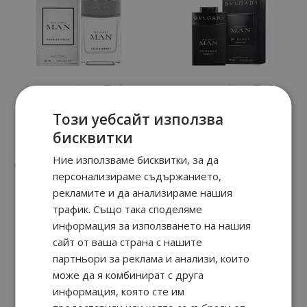
Този уебсайт използва
Man Rain Essence
Man In Black Parfum
бисквитки
Ние използваме бисквитки, за да
37
90
64
89
от
64.
€ / 125.
76.
€ / 149.
лв.
лв.
персонализираме съдържанието,
рекламите и да анализираме нашия
трафик. Също така споделяме
информация за използването на нашия
сайт от ваша страна с нашите
партньори за реклама и анализи, които
може да я комбинират с друга
информация, която сте им