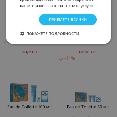
вашето използване на техните услуги.
ПРИЕМЕТЕ ВСИЧКИ
Афтършейв 75 мл
Eau de Toilette 100 мл
ПОКАЖЕТЕ ПОДРОБНОСТИ
47
90
90
89
23.
€ / 45.
65.
€ / 128.
лв.
лв.
Бонус: 12 т.
Бонус: 33 т.
-11%
до
Eau de Toilette 100 мл
Eau de Toilette 50 мл