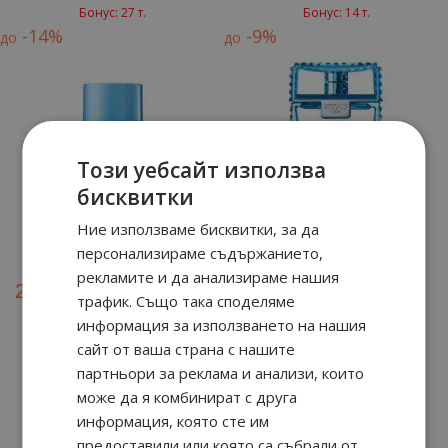
Бонус: 27 т.
Бонус: 14 т.
-14%
-9%
до
до
Този уебсайт използва
бисквитки
Део-стик 75 мл
Афтършейв 100 мл
Ние използваме бисквитки, за да
персонализираме съдържанието,
58
90
92
90
28.
€ / 55.
43.
€ / 85.
лв.
лв.
рекламите и да анализираме нашия
49
90
83
90
24.
€ / 47.
39.
€ / 77.
лв.
лв.
трафик. Също така споделяме
информация за използването на нашия
Бонус: 12 т.
Бонус: 20 т.
сайт от ваша страна с нашите
партньори за реклама и анализи, които
може да я комбинират с друга
информация, която сте им
предоставили или която са събрали от