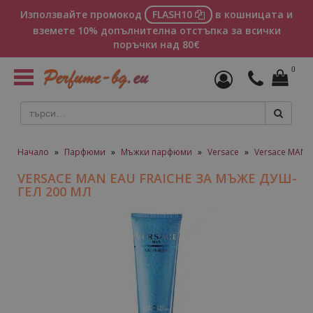
Използвайте промокод
FLASH10
в кошницата и
вземете 10% допълнителна отстъпка за всички
поръчки над 80€
0
Toggle
navigation
Начало
»
Парфюми
»
Мъжки парфюми
»
Versace
»
Versace MAN 
VERSACE MAN EAU FRAICHE ЗА МЪЖЕ ДУШ-
ГEЛ 200 МЛ