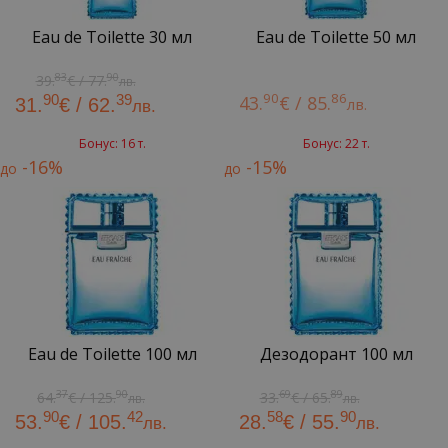
Eau de Toilette 30 мл
Eau de Toilette 50 мл
83
90
39.
€ / 77.
лв.
90
86
90
39
43.
€ / 85.
31.
€ / 62.
лв.
лв.
Бонус: 16 т.
Бонус: 22 т.
-16%
-15%
до
до
Eau de Toilette 100 мл
Дезодорант 100 мл
37
90
69
89
64.
€ / 125.
33.
€ / 65.
лв.
лв.
90
42
58
90
53.
€ / 105.
28.
€ / 55.
лв.
лв.