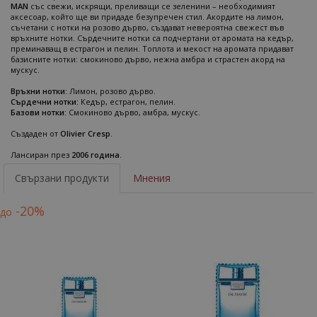
MAN
със свежи, искрящи, преливащи се зеленини – необходимият
аксесоар, който ще ви придаде безупречен стил. Акордите на лимон,
съчетани с нотки на розово дърво, създават невероятна свежест във
връхните нотки. Сърдечните нотки са подчертани от аромата на кедър,
преминаващ в естрагон и пелин. Топлота и мекост на аромата придават
базисните нотки: смокиново дърво, нежна амбра и страстен акорд на
мускус.
Връхни нотки:
Лимон, розово дърво.
Сърдечни нотки:
Кедър, естрагон, пелин.
Базови нотки:
Смокиново дърво, амбра, мускус.
Създаден от
Olivier Cresp
.
Лансиран през
2006 година
.
Свързани продукти
Мнения
-20%
до