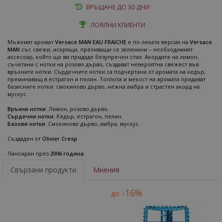
ВРЪЩАНЕ ДО 30 ДНИ
ЛОЯЛНИ КЛИЕНТИ
Мъжкият аромат
Versace MAN EAU FRAICHE
е по-леката версия на
Versace
MAN
със свежи, искрящи, преливащи се зеленини – необходимият
аксесоар, който ще ви придаде безупречен стил. Акордите на лимон,
съчетани с нотки на розово дърво, създават невероятна свежест във
връхните нотки. Сърдечните нотки са подчертани от аромата на кедър,
преминаващ в естрагон и пелин. Топлота и мекост на аромата придават
базисните нотки: смокиново дърво, нежна амбра и страстен акорд на
мускус.
Връхни нотки:
Лимон, розово дърво.
Сърдечни нотки:
Кедър, естрагон, пелин.
Базови нотки:
Смокиново дърво, амбра, мускус.
Създаден от
Olivier Cresp
.
Лансиран през
2006 година
.
Свързани продукти
Мнения
-16%
до