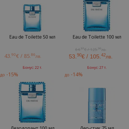
Eau de Toilette 50 мл
Eau de Toilette 100 мл
37
90
64.
€ / 125.
лв.
90
86
90
42
43.
€ / 85.
лв.
53.
€ / 105.
лв.
Бонус: 22 т.
Бонус: 27 т.
-15%
-14%
до
до
Дезодорант 100 мл
Део-стик 75 мл