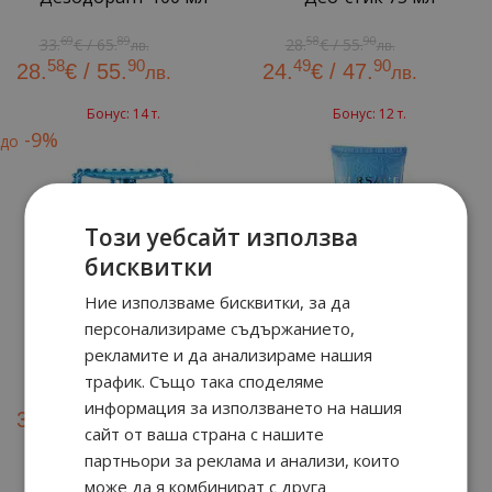
69
89
58
90
33.
€ / 65.
28.
€ / 55.
лв.
лв.
58
90
49
90
28.
€ / 55.
24.
€ / 47.
лв.
лв.
Бонус: 14 т.
Бонус: 12 т.
-9%
до
Този уебсайт използва
бисквитки
Ние използваме бисквитки, за да
персонализираме съдържанието,
Афтършейв 100 мл
Душ-гел 200 мл
рекламите и да анализираме нашия
трафик. Също така споделяме
92
90
43.
€ / 85.
лв.
информация за използването на нашия
90
74
83
90
23.
€ / 46.
39.
€ / 77.
лв.
лв.
сайт от ваша страна с нашите
партньори за реклама и анализи, които
Бонус: 20 т.
Бонус: 12 т.
може да я комбинират с друга