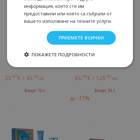
информация, която сте им
предоставили или която са събрали от
вашето използване на техните услуги.
ПРИЕМЕТЕ ВСИЧКИ
ПОКАЖЕТЕ ПОДРОБНОСТИ
Афтършейв 75 мл
Eau de Toilette 100 мл
47
90
90
89
23.
€ / 45.
65.
€ / 128.
лв.
лв.
Бонус: 12 т.
Бонус: 33 т.
-11%
до