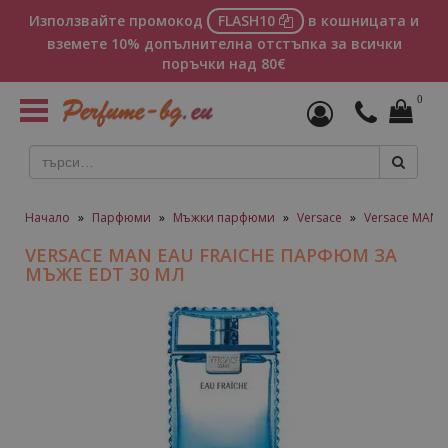
Използвайте промокод
FLASH10
в кошницата и
вземете 10% допълнителна отстъпка за всички
поръчки над 80€
0
Toggle
navigation
Начало
»
Парфюми
»
Мъжки парфюми
»
Versace
»
Versace MAN 
VERSACE MAN EAU FRAICHE ПАРФЮМ ЗА
МЪЖЕ EDT 30 МЛ