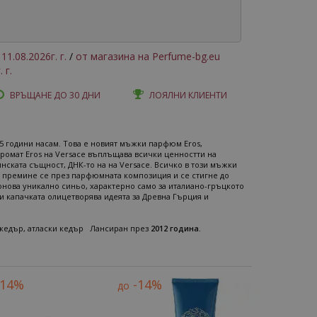
11.08.2026г. г.
/
от магазина на Perfume-bg.eu
 г.
ВРЪЩАНЕ ДО 30 ДНИ
ЛОЯЛНИ КЛИЕНТИ
5 години насам. Това е новият мъжки парфюм Eros,
аромат Eros на Versace въплъщава всички ценностти на
нската същност, ДНК-то на на Versace. Всичко в този мъжки
го, премине се през парфюмната композиция и се стигне до
 онова уникално синьо, характерно само за италиано-гръцкото
 капачката олицетворява идеята за Древна Гърция и
и кедър, атласки кедър Лансиран през
2012 година.
-14%
-14%
до