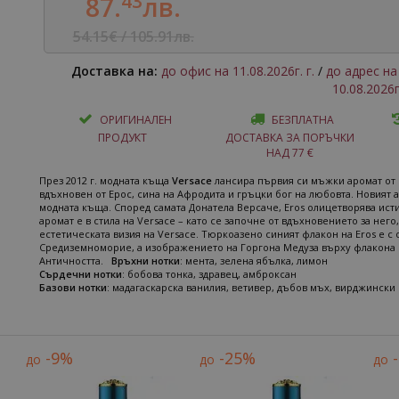
43
87.
лв.
54.15€ / 105.91лв.
Доставка на:
до офис на 11.08.2026г. г.
/
до адрес на 
10.08.2026г.
ОРИГИНАЛЕН
БЕЗПЛАТНА
ПРОДУКТ
ДОСТАВКА ЗА ПОРЪЧКИ
НАД 77 €
През 2012 г. модната къща
Versace
лансира първия си мъжки аромат от 
вдъхновен от Ерос, сина на Афродита и гръцки бог на любовта. Новият 
модната къща. Според самата Донатела Версаче, Eros олицетворява исти
аромат е в стила на Versace – като се започне от вдъхновението за не
естетическата визия на Versace. Тюркоазено синият флакон на Eros е с
Средиземноморие, а изображението на Горгона Медуза върху флакона и
Античността.
Връхни нотки
: мента, зелена ябълка, лимон
Сърдечни нотки
: бобова тонка, здравец, амброксан
Базови нотки
: мадагаскарска ванилия, ветивер, дъбов мъх, вирджинск
-9%
-25%
до
до
до