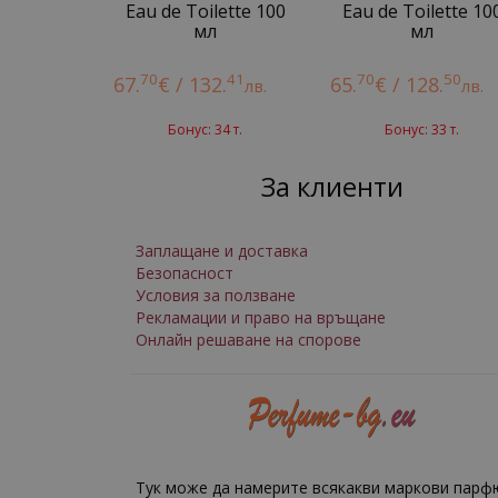
Eau de Toilette 100
Eau de Toilette 10
мл
мл
70
41
70
50
67.
€ / 132.
65.
€ / 128.
лв.
лв.
Бонус: 34 т.
Бонус: 33 т.
За клиенти
Заплащане и доставка
Безопасност
Условия за ползване
Рекламации и право на връщане
Онлайн решаване на спорове
Тук може да намерите всякакви маркови парф