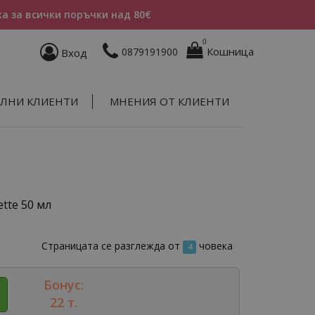
а за всички поръчки над 80€
0
Кошница
0879191900
Вход
ЛНИ КЛИЕНТИ
МНЕНИЯ ОТ КЛИЕНТИ
ette 50 мл
Страницата се разглежда от
човека
4
Бонус:
22 т.