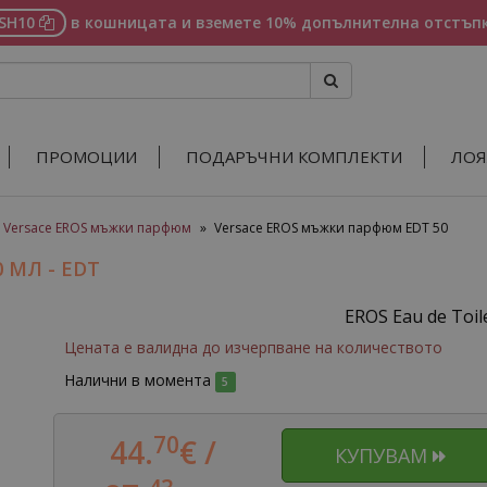
ASH10
в кошницата и вземете 10% допълнителна отстъпк
ПРОМОЦИИ
ПОДАРЪЧНИ КОМПЛЕКТИ
ЛОЯ
Versace EROS мъжки парфюм
»
Versace EROS мъжки парфюм EDT 50
 МЛ - EDT
EROS Eau de Toil
Цената е валидна до изчерпване на количеството
Налични в момента
5
70
44.
€ /
КУПУВАМ