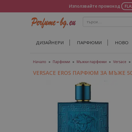
Използвайте промокод
FL
ДИЗАЙНЕРИ
ПАРФЮМИ
НОВО
Начало
»
Парфюми
»
Мъжки парфюми
»
Versace
»
VERSACE EROS ПАРФЮМ ЗА МЪЖЕ 50