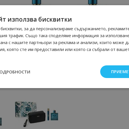
йт използва бисквитки
бисквитки, за да персонализираме съдържанието, рекламите
шия трафик. Също така споделяме информация за използван
Афтършейв 100 мл
Дезодорант 100 мл
рана с нашите партньори за реклама и анализи, които може д
я, която сте им предоставили или която са събрали от ваше
92
90
85
90
43.
€ / 85.
40.
€ / 79.
лв.
лв.
83
90
63
91
39.
€ / 77.
30.
€ / 59.
2
лв.
лв.
ПОДРОБНОСТИ
Бонус: 20 т.
Бонус: 15 т.
ПРИЕМЕ