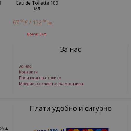
0
Eau de Toilette 100
мл
90
80
67.
€ / 132.
лв.
Бонус: 34 т.
За нас
За нас
Контакти
Произход на стоките
Мнения от клиенти на магазина
Плати удобно и сигурно
юми,