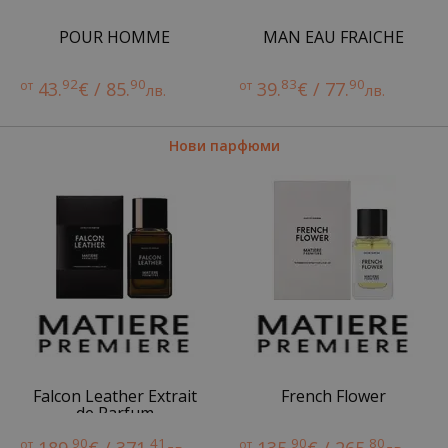
POUR HOMME
MAN EAU FRAICHE
92
90
83
90
от
43.
€ / 85.
от
39.
€ / 77.
лв.
лв.
Нови парфюми
Falcon Leather Extrait
French Flower
de Parfum
90
41
90
80
от
от