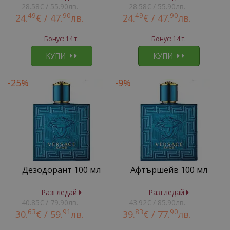
28.58€ / 55.90лв.
28.58€ / 55.90лв.
49
90
49
90
24.
€ /
47.
лв.
24.
€ /
47.
лв.
Бонус: 14 т.
Бонус: 14 т.
КУПИ
КУПИ
-25%
-9%
Дезодорант 100 мл
Афтършейв 100 мл
Разгледай
Разгледай
40.85€ / 79.90лв.
43.92€ / 85.90лв.
63
91
83
90
30.
€ /
59.
лв.
39.
€ /
77.
лв.