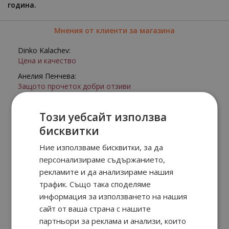
година.
Мнения от клиенти за магазина
Dinko Kalachev:
Цена и качество
Анелия Пенчева:
Защото прочетох добри отзиви
Darina Maynolovska:
Доверен сайт, конкурентни цени, богат избор
Този уебсайт използва
Стоилка Костова:
бисквитки
Румяна Марянова:
Ние използваме бисквитки, за да
Препоръчаха ми го
персонализираме съдържанието,
АДРИАНА ХРИСТОЗОВА:
рекламите и да анализираме нашия
КЛИЕНТ СЪМ ОТ МНОГО ГОДИНИ
трафик. Също така споделяме
информация за използването на нашия
сайт от ваша страна с нашите
партньори за реклама и анализи, които