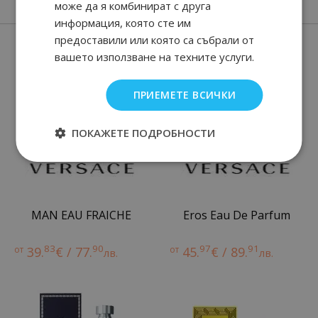
може да я комбинират с друга
информация, която сте им
Още от Versace мъжки парфюми
предоставили или която са събрали от
вашето използване на техните услуги.
ПРИЕМЕТЕ ВСИЧКИ
ПОКАЖЕТЕ ПОДРОБНОСТИ
MAN EAU FRAICHE
Eros Eau De Parfum
83
90
97
91
от
39.
€ / 77.
от
45.
€ / 89.
лв.
лв.