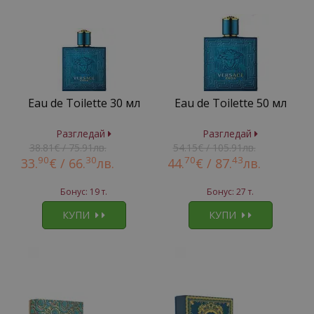
Eau de Toilette 30 мл
Eau de Toilette 50 мл
Разгледай
Разгледай
38.81€ / 75.91лв.
54.15€ / 105.91лв.
90
30
70
43
33.
€ /
66.
лв.
44.
€ /
87.
лв.
Бонус: 19 т.
Бонус: 27 т.
КУПИ
КУПИ