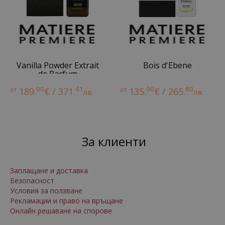
Vanilla Powder Extrait
Bois d'Ebene
de Parfum
90
41
90
80
от
189.
€ / 371.
от
135.
€ / 265.
лв.
лв.
За клиенти
Заплащане и доставка
Безопасност
Условия за ползване
Рекламации и право на връщане
Онлайн решаване на спорове