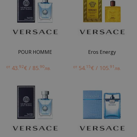
POUR HOMME
Eros Energy
92
90
15
91
от
43.
€ / 85.
от
54.
€ / 105.
лв.
лв.