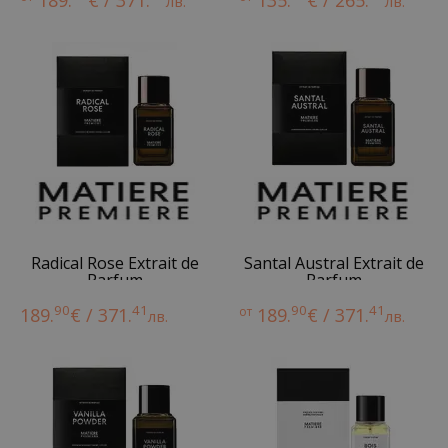
189.
€ / 371.
135.
€ / 265.
лв.
лв.
Radical Rose Extrait de
Santal Austral Extrait de
Parfum
Parfum
90
41
90
41
189.
€ / 371.
от
189.
€ / 371.
лв.
лв.