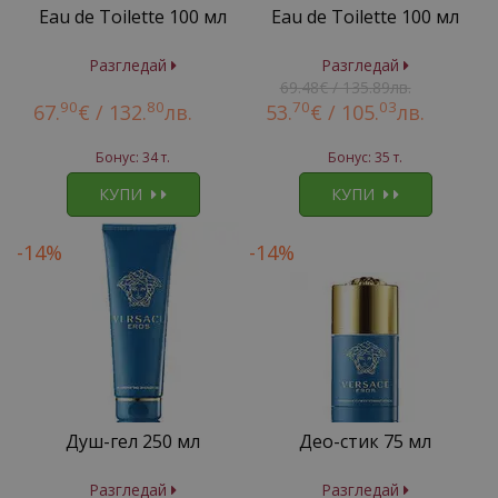
Eau de Toilette 100 мл
Eau de Toilette 100 мл
Разгледай
Разгледай
69.48€ / 135.89лв.
90
80
70
03
67.
€ /
132.
лв.
53.
€ /
105.
лв.
Бонус: 34 т.
Бонус: 35 т.
КУПИ
КУПИ
-14%
-14%
Душ-гел 250 мл
Део-стик 75 мл
Разгледай
Разгледай