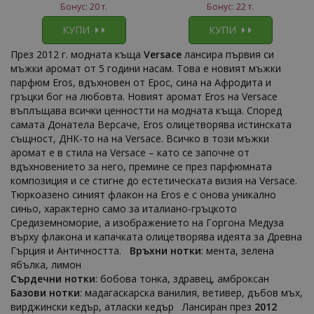
Бонус: 20 т.
Бонус: 22 т.
КУПИ
КУПИ
През 2012 г. модната къща
Versace
лансира първия си
мъжки аромат от 5 години насам. Това е новият мъжки
парфюм Eros, вдъхновен от Ерос, сина на Афродита и
гръцки бог на любовта. Новият аромат Eros на Versace
въплъщава всички ценностти на модната къща. Според
самата Донатела Версаче, Eros олицетворява истинската
същност, ДНК-то на на Versace. Всичко в този мъжки
аромат е в стила на Versace – като се започне от
вдъхновението за него, премине се през парфюмната
композиция и се стигне до естетическата визия на Versace.
Тюркоазено синият флакон на Eros е с онова уникално
синьо, характерно само за италиано-гръцкото
Средиземноморие, а изображението на Горгона Медуза
върху флакона и капачката олицетворява идеята за Древна
Гърция и Античността.
Връхни нотки
: мента, зелена
ябълка, лимон
Сърдечни нотки
: бобова тонка, здравец, амброксан
Базови нотки
: мадагаскарска ванилия, ветивер, дъбов мъх,
вирджински кедър, атласки кедър Лансиран през
2012