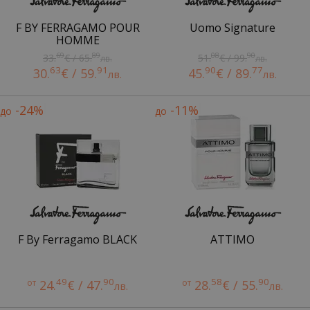
F BY FERRAGAMO POUR
Uomo Signature
HOMME
69
89
08
90
33.
€ / 65.
51.
€ / 99.
лв.
лв.
63
91
90
77
30.
€ / 59.
45.
€ / 89.
лв.
лв.
-24%
-11%
до
до
F By Ferragamo BLACK
ATTIMO
49
90
58
90
от
24.
€ / 47.
от
28.
€ / 55.
лв.
лв.