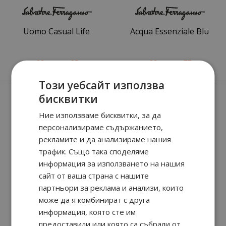
Uomo Casual Life
Acqua Essenziale Blu
90
95
90
77
41.
€ / 81.
45.
€ / 89.
лв.
лв.
Този уебсайт използва
бисквитки
Ние използваме бисквитки, за да
персонализираме съдържанието,
рекламите и да анализираме нашия
трафик. Също така споделяме
информация за използването на нашия
сайт от ваша страна с нашите
Ferragamo
Ferragamo Intense
партньори за реклама и анализи, които
Leather
може да я комбинират с друга
информация, която сте им
90
73
90
68
46.
€ / 91.
47.
€ / 93.
лв.
лв.
предоставили или която са събрали от