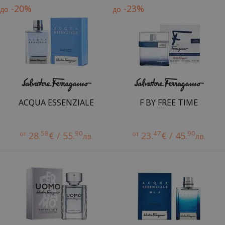
-20%
-23%
до
до
ACQUA ESSENZIALE
F BY FREE TIME
58
90
47
90
от
28.
€ / 55.
от
23.
€ / 45.
лв.
лв.