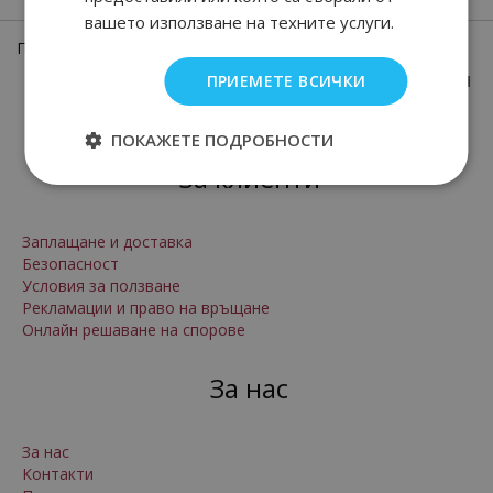
вашето използване на техните услуги.
Показани
1
-
10
(всичко
10
позиции)
ПРИЕМЕТЕ ВСИЧКИ
1
ПОКАЖЕТЕ ПОДРОБНОСТИ
За клиенти
Заплащане и доставка
Безопасност
Условия за ползване
Рекламации и право на връщане
Онлайн решаване на спорове
За нас
За нас
Контакти