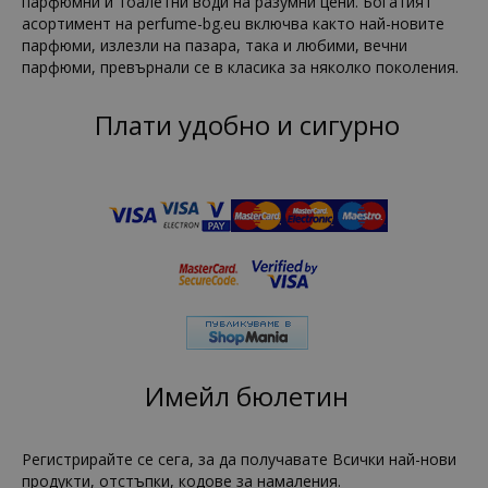
парфюмни и тоалетни води на разумни цени. Богатият
асортимент на perfume-bg.eu включва както най-новите
парфюми, излезли на пазара, така и любими, вечни
парфюми, превърнали се в класика за няколко поколения.
Плати удобно и сигурно
Имейл бюлетин
Регистрирайте се сега, за да получавате Всички най-нови
продукти, отстъпки, кодове за намаления.