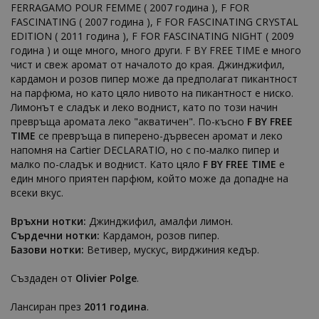
FERRAGAMO POUR FEMME ( 2007 година ), F FOR
FASCINATING ( 2007 година ), F FOR FASCINATING CRYSTAL
EDITION ( 2011 година ), F FOR FASCINATING NIGHT ( 2009
година ) и още много, много други. F BY FREE TIME е много
чист и свеж аромат от началото до края. Джинджифил,
кардамон и розов пипер може да предполагат пикантност
на парфюма, но като цяло нивото на пикантност е ниско.
Лимонът е сладък и леко воднист, като по този начин
превръща аромата леко "акватичен". По-късно
F BY FREE
TIME
се превръща в пиперено-дървесен аромат и леко
напомня на Cartier DECLARATIO, но с по-малко пипер и
малко по-сладък и воднист. Като цяло
F BY FREE TIME
е
един много приятен парфюм, който може да допадне на
всеки вкус.
Връхни нотки:
Джинджифил, амалфи лимон.
Сърдечни нотки:
Кардамон, розов пипер.
Базови нотки:
Ветивер, мускус, вирджиния кедър.
Създаден от
Olivier Polge
.
Лансиран през
2011 година
.