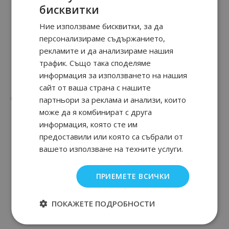
бисквитки
Ние използваме бисквитки, за да
персонализираме съдържанието,
рекламите и да анализираме нашия
трафик. Също така споделяме
ATTIMO
F By Ferragamo BLACK
информация за използването на нашия
сайт от ваша страна с нашите
58
90
49
90
от
28.
€ / 55.
от
24.
€ / 47.
партньори за реклама и анализи, които
лв.
лв.
може да я комбинират с друга
информация, която сте им
предоставили или която са събрали от
вашето използване на техните услуги.
ПРИЕМЕТЕ ВСИЧКИ
ПОКАЖЕТЕ ПОДРОБНОСТИ