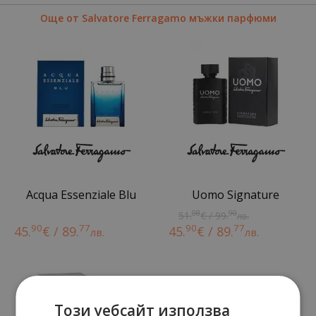
Още от Salvatore Ferragamo мъжки парфюми
Acqua Essenziale Blu
Uomo Signature
08
90
51.
€ / 99.
лв.
90
77
90
77
45.
€ / 89.
45.
€ / 89.
лв.
лв.
Този уебсайт използва