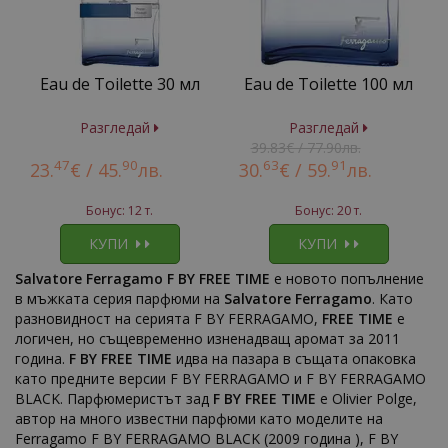
Eau de Toilette 30 мл
Eau de Toilette 100 мл
Разгледай
Разгледай
39.83€ / 77.90лв.
47
90
63
91
23.
€ /
45.
лв.
30.
€ /
59.
лв.
Бонус: 12 т.
Бонус: 20 т.
КУПИ
КУПИ
Salvatore Ferragamo F BY FREE TIME
e новото попълнение
в мъжката серия парфюми на
Salvatore Ferragamo
. Като
разновидност на серията F BY FERRAGAMO,
FREE TIME
е
логичен, но същевременно изненадващ аромат за 2011
година.
F BY FREE TIME
идва на пазара в същата опаковка
като предните версии F BY FERRAGAMO и F BY FERRAGAMO
BLACK. Парфюмеристът зад
F BY FREE TIME
е Olivier Polge,
автор на много известни парфюми като моделите на
Ferragamo F BY FERRAGAMO BLACK (2009 година ), F BY