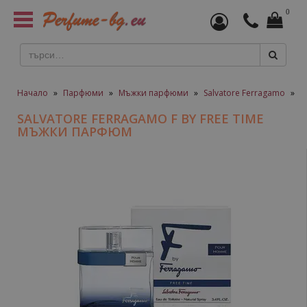
0
Toggle
navigation
Начало
»
Парфюми
»
Мъжки парфюми
»
Salvatore Ferragamo
»
S
SALVATORE FERRAGAMO F BY FREE TIME
МЪЖКИ ПАРФЮМ