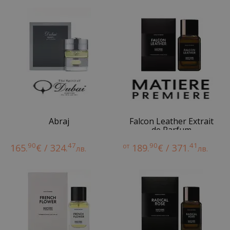
Abraj
Falcon Leather Extrait
de Parfum
90
47
90
41
165.
€ / 324.
от
189.
€ / 371.
лв.
лв.