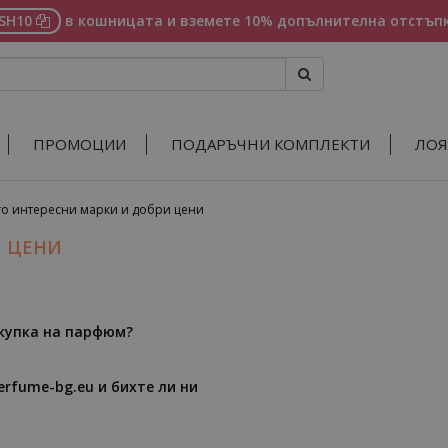
ASH10
в кошницата и вземете 10% допълнителна отстъпк
ПРОМОЦИИ
ПОДАРЪЧНИ КОМПЛЕКТИ
ЛОЯ
о интересни марки и добри цени
И ЦЕНИ
окупка на парфюм?
erfume-bg.eu и бихте ли ни