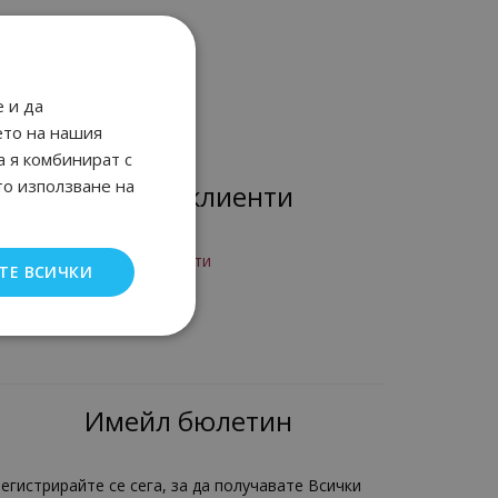
 и да
ето на нашия
а я комбинират с
то използване на
Лоялни клиенти
рограма за лоялни клиенти
ТЕ ВСИЧКИ
Вход
егистрация
Имейл бюлетин
егистрирайте се сега, за да получавате Всички