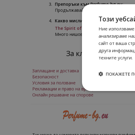
Препоръки към Perfume-bg.eu:
Продължавайте все така
Този уебса
Какво мислите за поръчаните прод
The Spirit of Dubai Turath унисекс
Ние използваме 
Много нишово марка,която не познав
анализираме на
сайт от ваша ст
друга информаци
За клиенти
техните услуги.
Заплащане и доставка
ПОКАЖЕТЕ 
Безопасност
Условия за ползване
Рекламации и право на връщане
Онлайн решаване на спорове
Тук може да намерите всякакви маркови парфюм