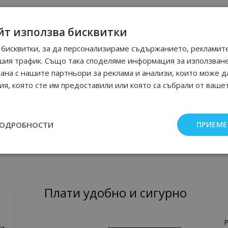
йт използва бисквитки
укти:
 парфюм
:
бисквитки, за да персонализираме съдържанието, рекламите
ам,но съм доволен от качеството
шия трафик. Също така споделяме информация за използван
рана с нашите партньори за реклама и анализи, които може д
я, която сте им предоставили или която са събрали от ваше
За нас
За нас
П
ПОДРОБНОСТИ
ПРИЕМЕ
Контакти
Произход на стоките
Р
Мнения от клиенти на магазина
Плати удобно и сигурно
Р
и,