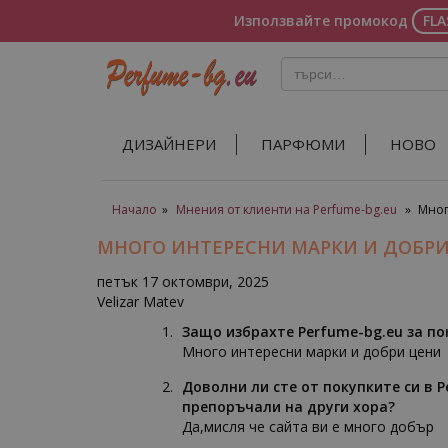
Използвайте промокод
FL
ДИЗАЙНЕРИ
ПАРФЮМИ
НОВО
Начало
»
Мнения от клиенти на Perfume-bg.eu
»
Мног
МНОГО ИНТЕРЕСНИ МАРКИ И ДОБР
петък 17 октомври, 2025
Velizar Matev
Защо избрахте Perfume-bg.eu за п
Много интересни марки и добри цени
Доволни ли сте от покупките си в P
препоръчали на други хора?
Да,мисля че сайта ви е много добър