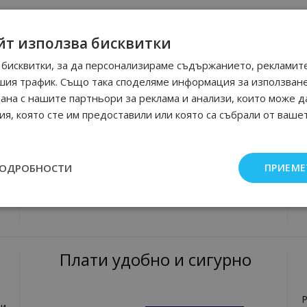
йт използва бисквитки
укти:
юм
:
бисквитки, за да персонализираме съдържанието, рекламите
шия трафик. Също така споделяме информация за използван
рана с нашите партньори за реклама и анализи, които може д
я, която сте им предоставили или която са събрали от ваше
За нас
За нас
П
ПОДРОБНОСТИ
ПРИЕМЕ
Контакти
Произход на стоките
Р
Мнения от клиенти на магазина
Плати удобно и сигурно
Р
и,