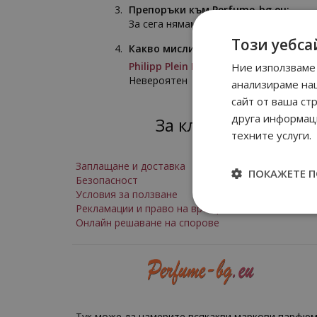
Препоръки към Perfume-bg.eu:
За сега нямам
Този уебса
Какво мислите за поръчаните прод
Philipp Plein No Limits мъжки парф
Ние използваме 
Невероятен
анализираме на
сайт от ваша ст
друга информаци
За клиенти
техните услуги.
Заплащане и доставка
ПОКАЖЕТЕ 
Безопасност
Условия за ползване
Рекламации и право на връщане
Онлайн решаване на спорове
Тук може да намерите всякакви маркови парфюм