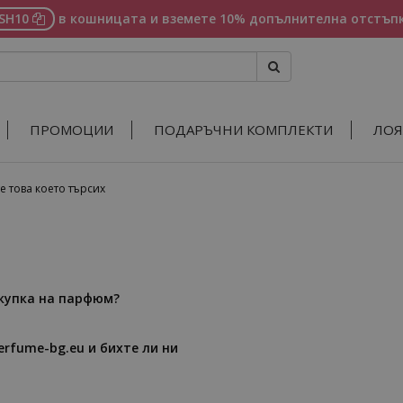
ASH10
в кошницата и вземете 10% допълнителна отстъпк
ПРОМОЦИИ
ПОДАРЪЧНИ КОМПЛЕКТИ
ЛОЯ
е това което търсих
окупка на парфюм?
erfume-bg.eu и бихте ли ни