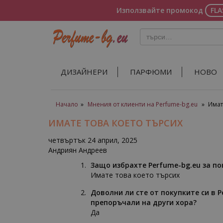
Използвайте промокод
FL
ДИЗАЙНЕРИ
ПАРФЮМИ
НОВО
Начало
»
Мнения от клиенти на Perfume-bg.eu
»
Имат
ИМАТЕ ТОВА КОЕТО ТЪРСИХ
четвъртък 24 април, 2025
Андриян Андреев
Защо избрахте Perfume-bg.eu за п
Имате това което търсих
Доволни ли сте от покупките си в P
препоръчали на други хора?
Да