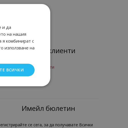
 и да
ето на нашия
а я комбинират с
то използване на
Лоялни клиенти
рограма за лоялни клиенти
ТЕ ВСИЧКИ
Вход
егистрация
Имейл бюлетин
егистрирайте се сега, за да получавате Всички