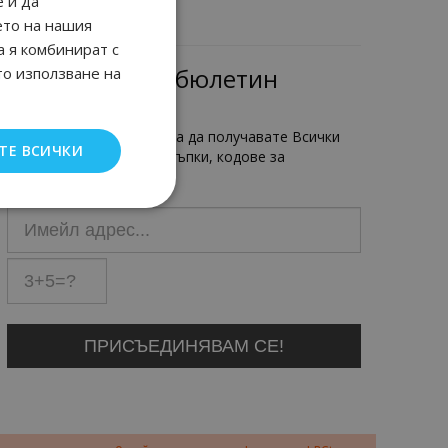
 и да
ето на нашия
а я комбинират с
Имейл бюлетин
то използване на
Регистрирайте се сега, за да получавате Всички
ТЕ ВСИЧКИ
най-нови продукти, отстъпки, кодове за
намаления.