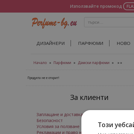
Използвайте промокод
FL
ДИЗАЙНЕРИ
ПАРФЮМИ
НОВО
Начало
»
Парфюми
»
Дамски парфюми
»
»
»
Продукта не е открит!
За клиенти
Заплащане и доставка
Безопасност
Този уебса
Условия за ползване
Рекламации и право на връщане