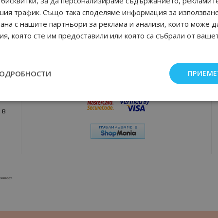
бисквитки, за да персонализираме съдържанието, рекламите
шия трафик. Също така споделяме информация за използван
рана с нашите партньори за реклама и анализи, които може д
Плати удобно и сигурно
я, която сте им предоставили или която са събрали от ваше
юми,
ПОДРОБНОСТИ
ПРИЕМЕ
а
 в