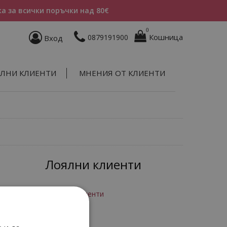
а за всички поръчки над 80€
0
Кошница
0879191900
Вход
ЛНИ КЛИЕНТИ
МНЕНИЯ ОТ КЛИЕНТИ
Лоялни клиенти
Програма за лоялни клиенти
Вход
Регистрация