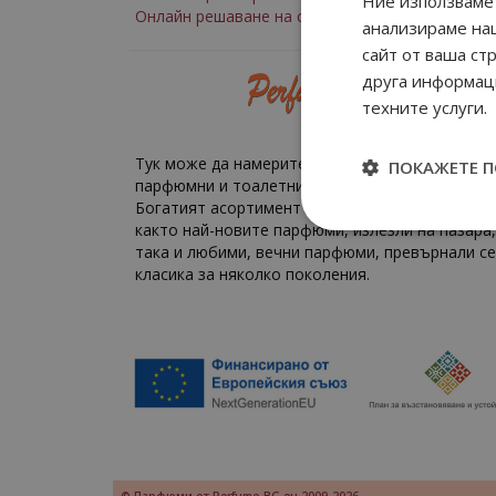
Ние използваме 
Онлайн решаване на спорове
анализираме на
сайт от ваша ст
друга информаци
техните услуги.
Тук може да намерите всякакви маркови парф
ПОКАЖЕТЕ 
парфюмни и тоалетни води на разумни цени.
Богатият асортимент на perfume-bg.eu включв
както най-новите парфюми, излезли на пазара,
така и любими, вечни парфюми, превърнали се
класика за няколко поколения.