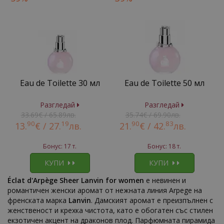
Eau de Toilette 30 мл
Eau de Toilette 50 мл
Разгледай
Разгледай
33.69€ / 65.89лв.
35.74€ / 69.90лв.
90
19
90
83
13.
€ /
27.
лв.
21.
€ /
42.
лв.
Бонус: 17 т.
Бонус: 18 т.
КУПИ
КУПИ
Éclat d'Arpège Sheer Lanvin for women
е невинен и
романтичен женски аромат от нежната линия Arpege на
френската марка
Lanvin
. Дамският аромат е преизпълнен с
женственост и крехка чистота, като е обогатен със стилен
екзотичен акцент на драконов плод. Парфюмната пирамида