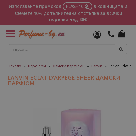
Използвайте промокод
FLASH10
в кошницата и
вземете 10% допълнителна отстъпка за всички
поръчки над 80€
0
Toggle
navigation
Начало
»
Парфюми
»
Дамски парфюми
»
Lanvin
»
Lanvin Eclat d
LANVIN ECLAT D'ARPEGE SHEER ДАМСКИ
ПАРФЮМ