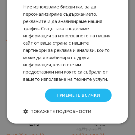
Ние използваме бисквитки, за да
персонализираме съдържанието,
рекламите и да анализираме нашия
ECLAT d'ARPEGE
RUMEUR 2 ROSE
трафик. Също така споделяме
информация за използването на нашия
47
90
90
92
от
23.
€ / 45.
от
19.
€ / 38.
лв.
лв.
сайт от ваша страна с нашите
партньори за реклама и анализи, които
може да я комбинират с друга
информация, която сте им
предоставили или която са събрали от
вашето използване на техните услуги.
ПРИЕМЕТЕ ВСИЧКИ
ПОКАЖЕТЕ ПОДРОБНОСТИ
Eclat d'Arpеge Mon
Modern Princess In
Eclat
Jeans
85
90
40.
€ / 79.
лв.
90
10
63
91