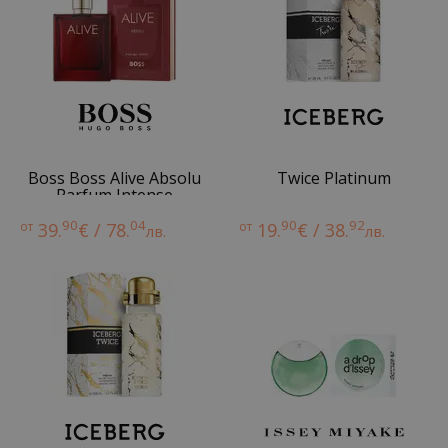
Boss Boss Alive Absolu
Twice Platinum
Parfum Intense
90
04
90
92
от
39.
€ / 78.
от
19.
€ / 38.
лв.
лв.