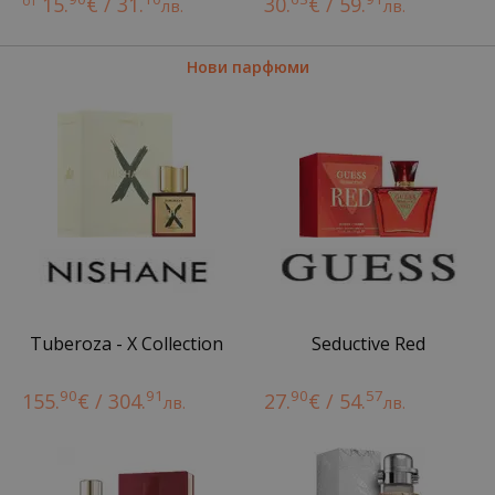
от
15.
€ / 31.
30.
€ / 59.
лв.
лв.
Нови парфюми
Tuberoza - X Collection
Seductive Red
90
91
90
57
155.
€ / 304.
27.
€ / 54.
лв.
лв.