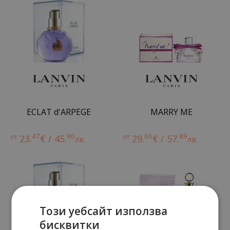
ECLAT d'ARPEGE
MARRY ME
47
90
60
89
от
23.
€ / 45.
от
29.
€ / 57.
лв.
лв.
Този уебсайт използва
бисквитки