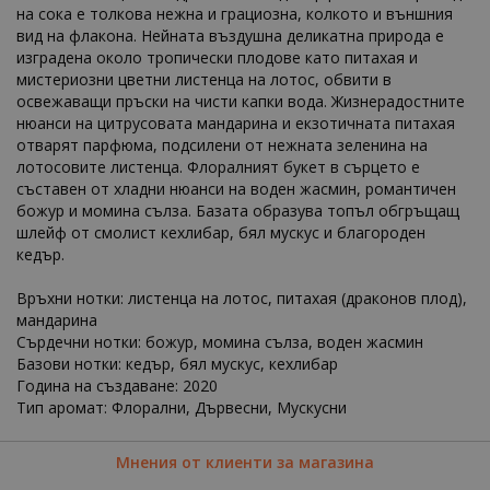
на сока е толкова нежна и грациозна, колкото и външния
вид на флакона. Нейната въздушна деликатна природа е
изградена около тропически плодове като питахая и
мистериозни цветни листенца на лотос, обвити в
освежаващи пръски на чисти капки вода. Жизнерадостните
нюанси на цитрусовата мандарина и екзотичната питахая
отварят парфюма, подсилени от нежната зеленина на
лотосовите листенца. Флоралният букет в сърцето е
съставен от хладни нюанси на воден жасмин, романтичен
божур и момина сълза. Базата образува топъл обгръщащ
шлейф от смолист кехлибар, бял мускус и благороден
кедър.
Връхни нотки: листенца на лотос, питахая (драконов плод),
мандарина
Сърдечни нотки: божур, момина сълза, воден жасмин
Базови нотки: кедър, бял мускус, кехлибар
Година на създаване: 2020
Тип аромат: Флорални, Дървесни, Мускусни
Мнения от клиенти за магазина