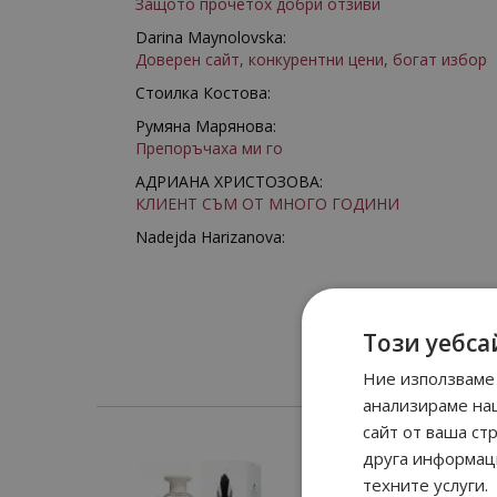
Защото прочетох добри отзиви
Darina Maynolovska:
Доверен сайт, конкурентни цени, богат избор
Стоилка Костова:
Румяна Марянова:
Препоръчаха ми го
АДРИАНА ХРИСТОЗОВА:
КЛИЕНТ СЪМ ОТ МНОГО ГОДИНИ
Nadejda Harizanova:
Този уебса
Ние използваме 
анализираме на
сайт от ваша ст
друга информаци
техните услуги.