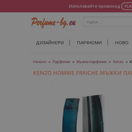
Използвайте промокод
FL
ДИЗАЙНЕРИ
ПАРФЮМИ
НОВО
Начало
»
Парфюми
»
Мъжки парфюми
»
Kenzo
»
K
KENZO HOMME FRAICHE МЪЖКИ П