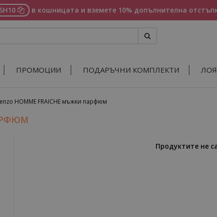
ASH10
в кошницата и вземете 10% допълнителна отстъпк
ПРОМОЦИИ
ПОДАРЪЧНИ КОМПЛЕКТИ
ЛОЯ
enzo HOMME FRAICHE мъжки парфюм
АРФЮМ
Продуктите не с