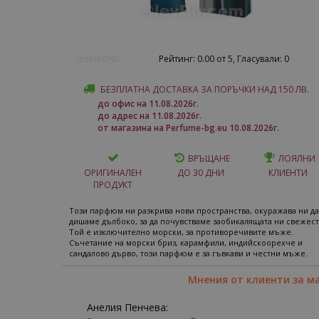
Рейтинг: 0.00 от 5, Гласували: 0
БЕЗПЛАТНА ДОСТАВКА ЗА ПОРЪЧКИ НАД 150 ЛВ.
до офис на 11.08.2026г.
до адрес на 11.08.2026г.
от магазина на Perfume-bg.eu 10.08.2026г.
ВРЪЩАНЕ
ЛОЯЛНИ
ОРИГИНАЛЕН
ДО 30 ДНИ
КЛИЕНТИ
ПРОДУКТ
Този парфюм ни разкрива нови пространства, окуражава ни да
дишаме дълбоко, за да почувстваме заобикалящата ни свежест
Той е изключително морски, за противоречивите мъже.
Съчетание на морски бриз, карамфили, индийскоорехче и
сандалово дърво, този парфюм е за гъвкави и честни мъже.
Мнения от клиенти за м
Анелия Пенчева: