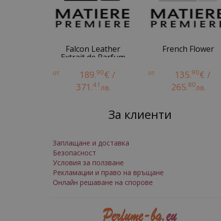
Falcon Leather
French Flower
Extrait de Parfum
90
90
от
189.
€ /
от
135.
€ /
41
80
371.
265.
лв.
лв.
За клиенти
Заплащане и доставка
Безопасност
Условия за ползване
Рекламации и право на връщане
Онлайн решаване на спорове