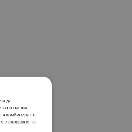
 и да
ето на нашия
а я комбинират с
то използване на