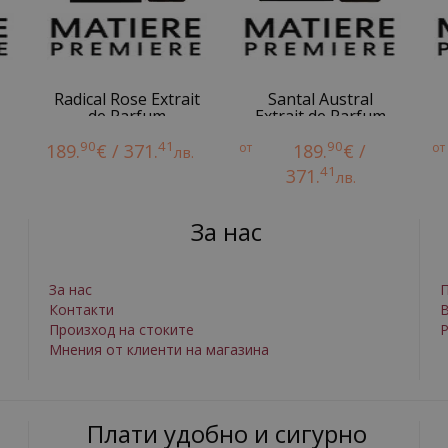
Radical Rose Extrait
Santal Austral
de Parfum
Extrait de Parfum
90
41
90
189.
€ / 371.
от
189.
€ /
от
лв.
41
371.
лв.
За нас
За нас
П
Контакти
Произход на стоките
Р
Мнения от клиенти на магазина
Плати удобно и сигурно