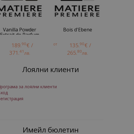
Vanilla Powder
Bois d'Ebene
Extrait de Parfum
90
90
189.
€ /
от
135.
€ /
41
80
371.
265.
лв.
лв.
Лоялни клиенти
рограма за лоялни клиенти
Вход
егистрация
Имейл бюлетин