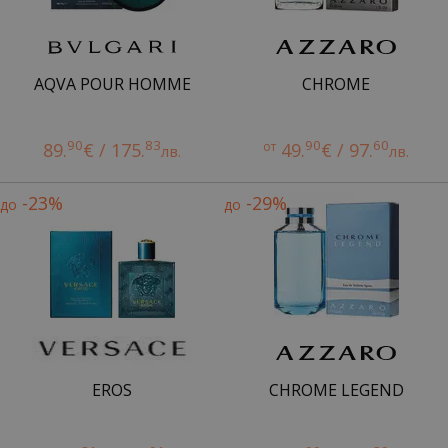
AQVA POUR HOMME
CHROME
90
83
90
60
89.
€ / 175.
от
49.
€ / 97.
лв.
лв.
-23%
-29%
до
до
EROS
CHROME LEGEND