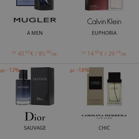
A MEN
EUPHORIA
92
90
90
14
от
43.
€ / 85.
от
14.
€ / 29.
лв.
лв.
-12%
-18%
до
до
SAUVAGE
CHIC