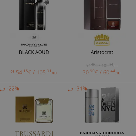
BLACK AOUD
Aristocrat
15
91
54.
€ / 105.
лв.
15
91
90
44
от
54.
€ / 105.
30.
€ / 60.
лв.
лв.
-22%
-31%
до
до