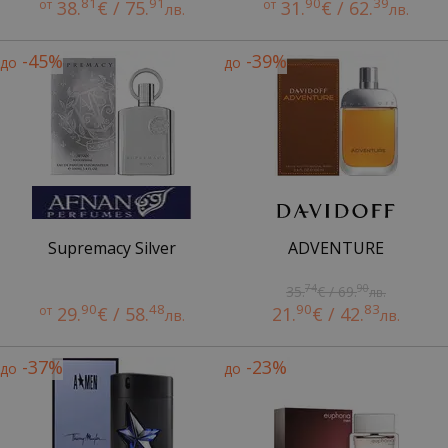
81
91
90
39
от
38.
€ / 75.
от
31.
€ / 62.
лв.
лв.
-45%
-39%
до
до
Supremacy Silver
ADVENTURE
74
90
35.
€ / 69.
лв.
90
48
90
83
от
29.
€ / 58.
21.
€ / 42.
лв.
лв.
-37%
-23%
до
до