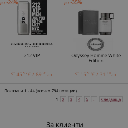
-24%
-35%
до
до
212 VIP
Odyssey Homme White
Edition
97
91
90
10
от
45.
€ / 89.
от
15.
€ / 31.
лв.
лв.
Показани
1
-
44
(всичко
794
позиции)
1
2
3
4
5
...
Следваща
За клиенти