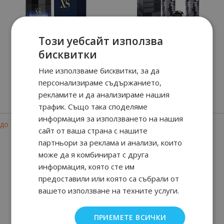
Този уебсайт използва
бисквитки
Pure XS
THE GAME
Ние използваме бисквитки, за да
персонализираме съдържанието,
69
89
33.
€ / 65.
лв.
рекламите и да анализираме нашия
90
95
90
70
от
41.
€ / 81.
24.
€ / 48.
лв.
лв.
трафик. Също така споделяме
информация за използването на нашия
-30%
-35%
до
до
сайт от ваша страна с нашите
партньори за реклама и анализи, които
може да я комбинират с друга
информация, която сте им
предоставили или която са събрали от
вашето използване на техните услуги.
Eros Eau De Parfum
for Men Intense
ПРИЕМЕТЕ ВСИЧКИ