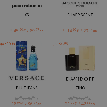
XS
SILVER SCENT
90
77
90
14
от
45.
€ / 89.
от
14.
€ / 29.
лв.
лв.
-19%
-23%
до
до
BLUE JEANS
ZINO
47
90
58
90
23.
€ / 45.
28.
€ / 55.
лв.
лв.
90
97
90
83
18.
€ / 36.
21.
€ / 42.
лв.
лв.