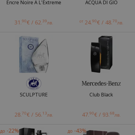
Encre Noire A L'Extreme
ACQUA DI GIO
90
39
90
70
31.
€ / 62.
от
24.
€ / 48.
лв.
лв.
SCULPTURE
Club Black
70
13
90
68
28.
€ / 56.
47.
€ / 93.
лв.
лв.
-22%
-43%
до
до