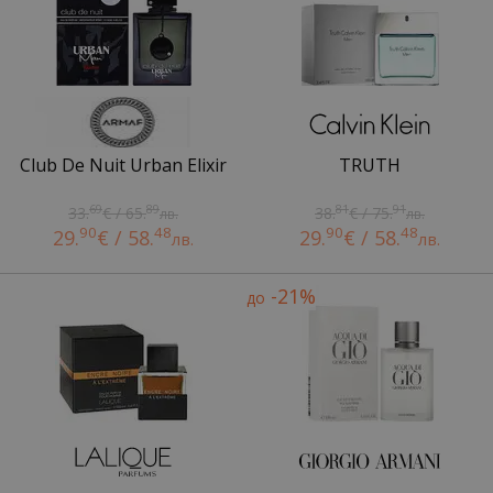
Club De Nuit Urban Elixir
TRUTH
69
89
81
91
33.
€ / 65.
38.
€ / 75.
лв.
лв.
90
48
90
48
29.
€ / 58.
29.
€ / 58.
лв.
лв.
-21%
до