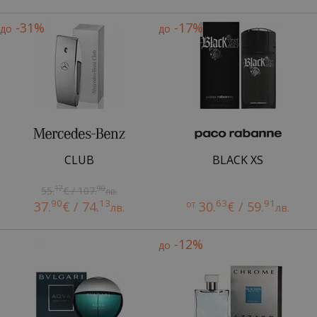
-31%
-17%
до
до
CLUB
BLACK XS
17
90
55.
€ / 107.
лв.
90
13
63
91
37.
€ / 74.
от
30.
€ / 59.
лв.
лв.
-12%
до