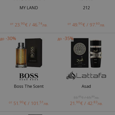
MY LAND
212
90
74
90
60
от
23.
€ / 46.
от
49.
€ / 97.
лв.
лв.
-30%
-35%
до
до
Boss The Scent
Asad
69
89
33.
€ / 65.
лв.
90
51
90
83
от
51.
€ / 101.
21.
€ / 42.
лв.
лв.