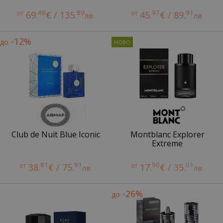
48
89
97
91
от
69.
€ / 135.
от
45.
€ / 89.
лв.
лв.
-12%
до
Club de Nuit Blue Iconic
Montblanc Explorer
Extreme
81
91
90
01
от
38.
€ / 75.
от
17.
€ / 35.
лв.
лв.
-26%
до