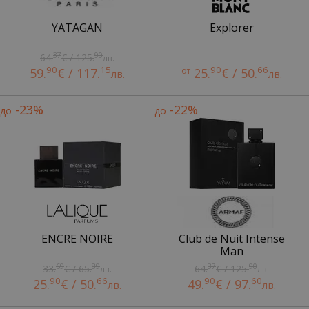
YATAGAN
Explorer
37
90
64.
€ / 125.
лв.
90
15
90
66
59.
€ / 117.
от
25.
€ / 50.
лв.
лв.
-23%
-22%
до
до
ENCRE NOIRE
Club de Nuit Intense
Man
69
89
37
90
33.
€ / 65.
64.
€ / 125.
лв.
лв.
90
66
90
60
25.
€ / 50.
49.
€ / 97.
лв.
лв.