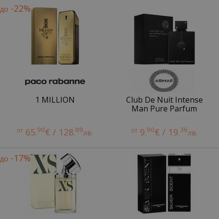
-22%
до
1 MILLION
Club De Nuit Intense
Man Pure Parfum
90
89
90
36
от
65.
€ / 128.
от
9.
€ / 19.
лв.
лв.
-17%
до