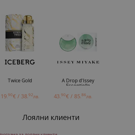
Twice Gold
A Drop d'Issey
Essentielle
90
92
90
86
19.
€ / 38.
43.
€ / 85.
лв.
лв.
Лоялни клиенти
рограма за лоялни клиенти