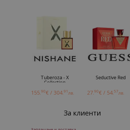
Tuberoza - X
Seductive Red
Collection
90
91
90
57
155.
€ / 304.
27.
€ / 54.
лв.
лв.
За клиенти
Заплащане и доставка