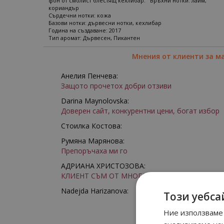
фон от смолист блестящ кехлибар. Връхни нотки: лайм,
кориандър
Сърдечни нотки: кожа
Базови нотки: дървесни нотки, кехлибар
Година на създаване: 2017
Тип аромат: Дървесен, Пикантен
Мнения от клиенти за м
Анелия Пенчева:
Защото прочетох добри отзиви
Darina Maynolovska:
Доверен сайт, конкурентни цени, богат избор
Стоилка Костова:
Румяна Марянова:
Препоръчаха ми го
АДРИАНА ХРИСТОЗОВА:
КЛИЕНТ СЪМ ОТ МНОГО ГОДИНИ
Nadejda Harizanova:
Този уебса
Ние използваме 