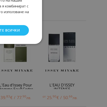
ето на нашия
а я комбинират с
то използване на
ТЕ ВСИЧКИ
L'Eau d'Issey Pour
L'EAU D'ISSEY
Homme Eau&Cedre
INTENSE
83
90
90
66
39.
€ / 77.
от
25.
€ / 50.
лв.
лв.