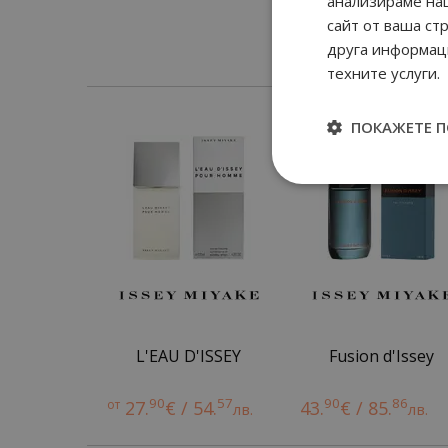
анализираме на
сайт от ваша ст
друга информаци
техните услуги.
ПОКАЖЕТЕ 
L'EAU D'ISSEY
Fusion d'Issey
90
57
90
86
от
27.
€ / 54.
43.
€ / 85.
лв.
лв.