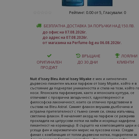
Рейтинг: 0.00 от 5, Гласували: 0
БЕЗПЛАТНА ДОСТАВКА ЗА ПОРЪЧКИ НАД 150 ЛВ.
до офис на 07.08.2026г.
до адрес на 07.08.2026г.
от магазина на Perfume-bg.eu 06.08.2026г.
ВРЪЩАНЕ
ЛОЯЛНИ
ОРИГИНАЛЕН
ДО 30 ДНИ
КЛИЕНТИ
ПРОДУКТ
Nuit d'Issey Bleu Astral Issey Miyake
е мек и хипнотичен
дървесно-пикантен мъжки парфюм от Issey Miyake, който е в
състояние да подчертае уникалността и стила на този, който г
носи. Японската парфюмерия, както и японската култура, се
отличават с прозрачна загадъчност, одухотвореност и
философска лаконичност, които са отлично представени в
състава на Bleu Astral. Самият флакон внушава дълбочина и
астрална притегателност с тъмно синия си, сякаш излъчващ
светлина флакон. В началният акорд на парфюм се разкрива
прохладата на цитрусови нотки на лайм и искрящо кадифена
пикантност на кориандър. В сърцето на композицията цари и 
усеща фин и харизматичен мирис на луксозна кожа. Следва
финал с комбинация от топли дървесни нотки, подкрепени за