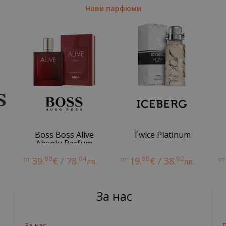
Нови парфюми
Boss Boss Alive
Twice Platinum
Absolu Parfum
Intense
90
04
90
92
от
39.
€ / 78.
от
19.
€ / 38.
от
лв.
лв.
За нас
За нас
П