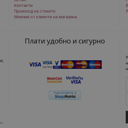
Контакти
Произход на стоките
Р
Мнения от клиенти на магазина
Плати удобно и сигурно
Р
и,
н
н