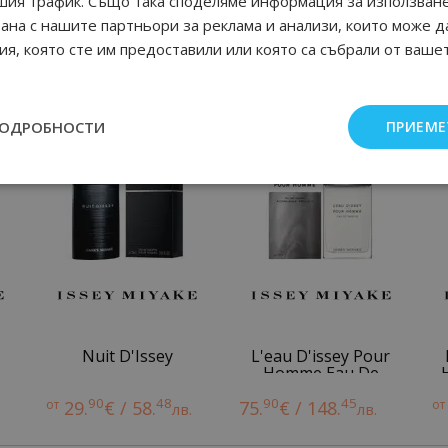
шия трафик. Също така споделяме информация за използван
рана с нашите партньори за реклама и анализи, които може д
я, която сте им предоставили или която са събрали от ваше
Още от Issey Miyake мъжки парфюми
ПОДРОБНОСТИ
ПРИЕМЕ
Nuit D'Issey
L'eau D'issey Pour
Homme Eau De
Parfum
90
48
90
45
от
29.
€ / 58.
75.
€ / 148.
от
лв.
лв.