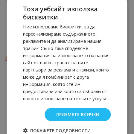
Този уебсайт използва
бисквитки
Ние използваме бисквитки, за да
персонализираме съдържанието,
Eau de Toilette 50 мл
рекламите и да анализираме нашия
трафик. Също така споделяме
36
91
18.
€ / 35.
лв.
информация за използването на нашия
33
89
17.
€ / 33.
лв.
сайт от ваша страна с нашите
партньори за реклама и анализи, които
Бонус: 9 т.
може да я комбинират с друга
информация, която сте им
предоставили или която са събрали от
За клиенти
вашето използване на техните услуги.
Заплащане и доставка
ПРИЕМЕТЕ ВСИЧКИ
Безопасност
Условия за ползване
Рекламации и право на връщане
ПОКАЖЕТЕ ПОДРОБНОСТИ