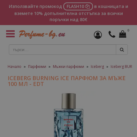
Използвайте промокод
FLASH10
в кошницата и
вземете 10% допълнителна отстъпка за всички
поръчки над 80€
0
Toggle
navigation
Начало
»
Парфюми
»
Мъжки парфюми
»
Iceberg
»
Iceberg BURN
ICEBERG BURNING ICE ПАРФЮМ ЗА МЪЖЕ
100 МЛ - EDT