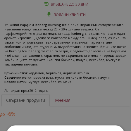
ВРЪЩАНЕ ДО 30 ДНИ
ЛОЯЛНИ КЛИЕНТИ
Мъжкият парфюм
Iceberg Burning Ice
е ориентиран към самоуверените,
чувствени млади мъже между 20 и 30-годишна възраст. От
парфюмерийния отдел на модната къща
Iceberg
споделят, че това е един
аромат, изразяващ идеята за контраста между огън и лед, предназначен за
мъже, които притежават едновременно пламенния чар на латино
любовник и хладната студенина, въздействаща на жените. Връхните нотки
на Burning Ice Iceberg for men са остри, с леденото докосване на бергамот
и ябълка, подправени с кардамон, но сърцевината е мека и гореща заради
комбинацията от мускатен конски босилек, пачули, кехлибар, мускус и
кашмирена ванилия.
Връхни нотки
: кардамон, бергамот, червена ябълка
Сърдечни нотки
: морска вода, мускатен конски босилек, пачули
Базови нотки
: мускус, кехлибар, ванилия
Лансиран през 2012 година
Свързани продукти
Мнения
-6%
до