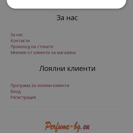
Онлайн решаване на спорове
За нас
За нас
Контакти
Произход на стоките
Мнения от клиенти на магазина
Лоялни клиенти
Програма за лоялни клиенти
Вход
Регистрация