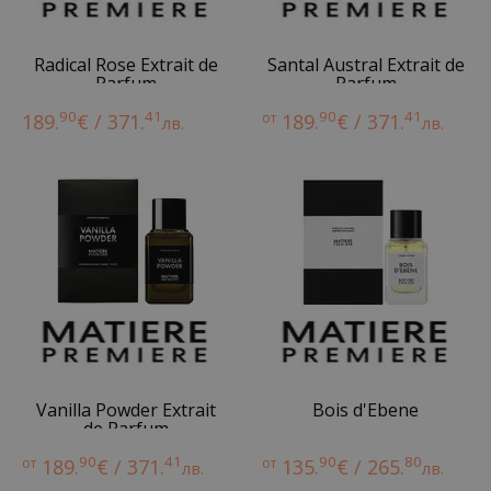
Radical Rose Extrait de
Santal Austral Extrait de
Parfum
Parfum
90
41
90
41
189.
€ / 371.
от
189.
€ / 371.
лв.
лв.
Vanilla Powder Extrait
Bois d'Ebene
de Parfum
90
41
90
80
от
189.
€ / 371.
от
135.
€ / 265.
лв.
лв.