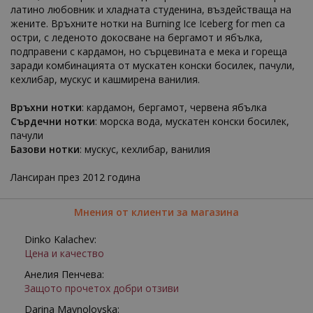
латино любовник и хладната студенина, въздействаща на
жените. Връхните нотки на Burning Ice Iceberg for men са
остри, с леденото докосване на бергамот и ябълка,
подправени с кардамон, но сърцевината е мека и гореща
заради комбинацията от мускатен конски босилек, пачули,
кехлибар, мускус и кашмирена ванилия.
Връхни нотки
: кардамон, бергамот, червена ябълка
Сърдечни нотки
: морска вода, мускатен конски босилек,
пачули
Базови нотки
: мускус, кехлибар, ванилия
Лансиран през 2012 година
Мнения от клиенти за магазина
Dinko Kalachev:
Цена и качество
Анелия Пенчева:
Защото прочетох добри отзиви
Darina Maynolovska: