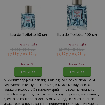
Eau de Toilette 50 мл
Eau de Toilette 100 мл
Разгледай
Разгледай
18.36€ / 35.91лв.
23.47€ / 45.90лв.
33
89
36
91
17.
€ /
33.
лв.
18.
€ /
35.
лв.
Бонус: 9 т.
Бонус: 12 т.
КУПИ
КУПИ
Мъжкият парфюм
Iceberg Burning Ice
е ориентиран към
самоуверените, чувствени млади мъже между 20 и 30-
годишна възраст. От парфюмерийния отдел на модната
къща
Iceberg
споделят, че това е един аромат, изразяващ
идеята за контраста между огън и лед, предназначен за
мъже, които притежават едновременно пламенния чар на