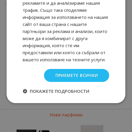
рекламите и да анализираме нашия
29
90
29
90
от
15.
€ / 29.
15.
€ / 29.
лв.
лв.
трафик. Също така споделяме
информация за използването на нашия
сайт от ваша страна с нашите
партньори за реклама и анализи, които
може да я комбинират с друга
информация, която сте им
предоставили или която са събрали от
вашето използване на техните услуги.
ПРИЕМЕТЕ ВСИЧКИ
Twice Nero For Him
Since 1974 For Him
ПОКАЖЕТЕ ПОДРОБНОСТИ
38
90
58
90
от
19.
€ / 37.
от
28.
€ / 55.
лв.
лв.
Нови парфюми