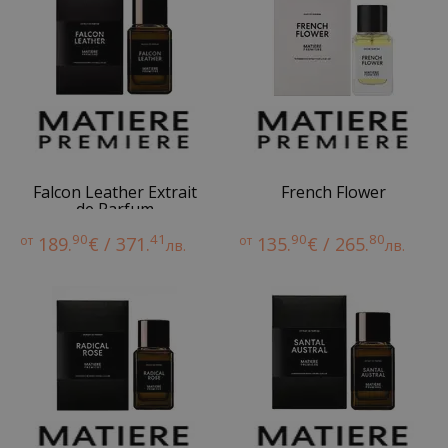
Falcon Leather Extrait
French Flower
de Parfum
90
41
90
80
от
189.
€ / 371.
от
135.
€ / 265.
лв.
лв.