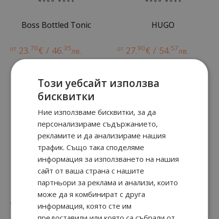
Boss Bottled Tonic
HUGO
70
35
90
57
от
23.
€ / 46.
от
27.
€ / 54.
лв.
лв.
Този уебсайт използва
бисквитки
Ние използваме бисквитки, за да
персонализираме съдържанието,
рекламите и да анализираме нашия
трафик. Също така споделяме
информация за използването на нашия
сайт от ваша страна с нашите
HUGO
SELECTION
партньори за реклама и анализи, които
може да я комбинират с друга
90
57
58
90
от
27.
€ / 54.
от
28.
€ / 55.
лв.
лв.
информация, която сте им
предоставили или която са събрали от