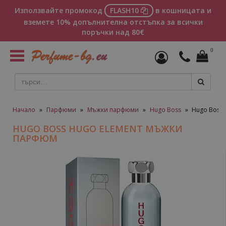
Използвайте промокод
FLASH10
в кошницата и
вземете 10% допълнителна отстъпка за всички
поръчки над 80€
0
Toggle
navigation
Начало
»
Парфюми
»
Мъжки парфюми
»
Hugo Boss
»
Hugo Boss
HUGO BOSS HUGO ELEMENT МЪЖКИ
ПАРФЮМ