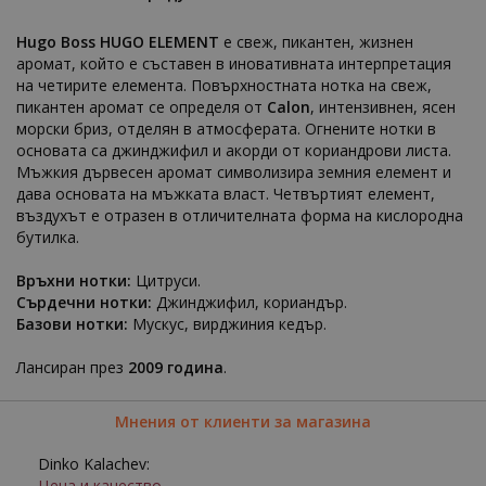
Hugo Boss HUGO ELEMENT
е свеж, пикантен, жизнен
аромат, който е съставен в иновативната интерпретация
на четирите елемента. Повърхностната нотка на свеж,
пикантен аромат се определя от
Calon
, интензивнен, ясен
морски бриз, отделян в атмосферата. Огнените нотки в
основата са джинджифил и акорди от кориандрови листа.
Мъжкия дървесен аромат символизира земния елемент и
дава основата на мъжката власт. Четвъртият елемент,
въздухът е отразен в отличителната форма на кислородна
бутилка.
Връхни нотки:
Цитруси.
Сърдечни нотки:
Джинджифил, кориандър.
Базови нотки:
Мускус, вирджиния кедър.
Лансиран през
2009 година
.
Мнения от клиенти за магазина
Dinko Kalachev:
Цена и качество