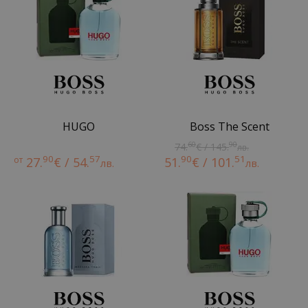
HUGO
Boss The Scent
60
90
74.
€ / 145.
лв.
90
57
90
51
от
27.
€ / 54.
51.
€ / 101.
лв.
лв.