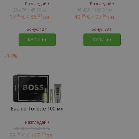
Разгледай
Разгледай
23.47€ / 45.90лв.
66.42€ / 129.91лв.
90
01
90
60
17.
€ /
35.
лв.
49.
€ /
97.
лв.
Бонус: 12 т.
Бонус: 33 т.
КУПИ
КУПИ
-14%
Eau de Toilette 100 мл
Разгледай
69.48€ / 135.89лв.
90
15
59.
€ /
117.
лв.