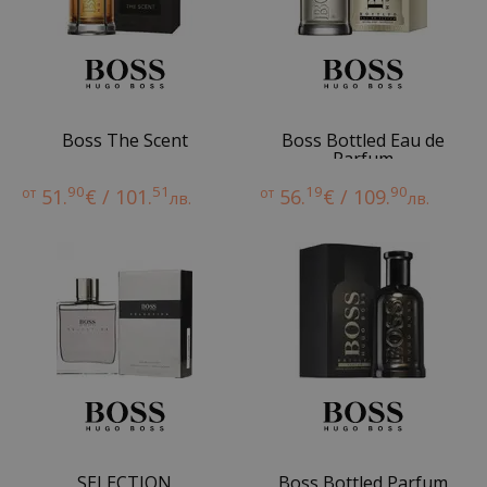
Boss The Scent
Boss Bottled Eau de
Parfum
90
51
19
90
от
51.
€ / 101.
от
56.
€ / 109.
лв.
лв.
SELECTION
Boss Bottled Parfum