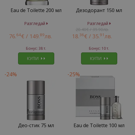
Eau de Toilette 200 мл
Дезодорант 150 мл
Разгледай
Разгледай
20.40€ / 39.90лв.
64
89
36
91
76.
€ /
149.
лв.
18.
€ /
35.
лв.
Бонус: 38 т.
Бонус: 10 т.
КУПИ
КУПИ
-24%
-25%
Део-стик 75 мл
Eau de Toilette 100 мл