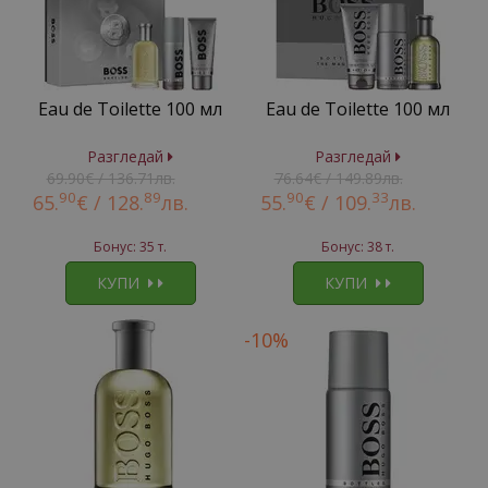
Eau de Toilette 100 мл
Eau de Toilette 100 мл
Разгледай
Разгледай
69.90€ / 136.71лв.
76.64€ / 149.89лв.
90
89
90
33
65.
€ /
128.
лв.
55.
€ /
109.
лв.
Бонус: 35 т.
Бонус: 38 т.
КУПИ
КУПИ
-10%