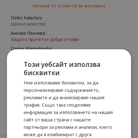
Мнения от клиенти за магазина
Dinko Kalachev:
Цена и качество
Анелия Пенчева:
Защото прочетох добри отзиви
Darina Maynolovska:
Доверен сайт, конкурентни цени, богат избор
Този уебсайт използва
Стоилка Костова:
бисквитки
Румяна Марянова:
Препоръчаха ми го
Ние използваме бисквитки, за да
АДРИАНА ХРИСТОЗОВА:
персонализираме съдържанието,
КЛИЕНТ СЪМ ОТ МНОГО ГОДИНИ
рекламите и да анализираме нашия
трафик. Също така споделяме
информация за използването на нашия
сайт от ваша страна с нашите
партньори за реклама и анализи, които
може да я комбинират с друга