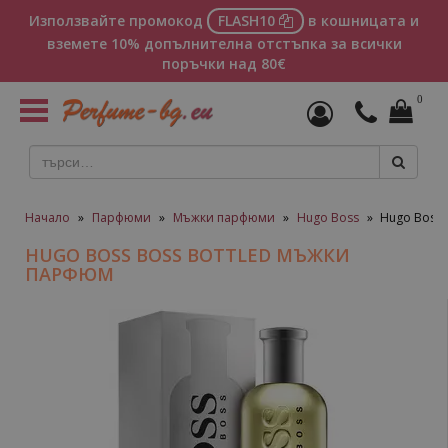
Използвайте промокод
FLASH10
в кошницата и
вземете 10% допълнителна отстъпка за всички
поръчки над 80€
0
Toggle
navigation
Начало
»
Парфюми
»
Мъжки парфюми
»
Hugo Boss
»
Hugo Boss
HUGO BOSS BOSS BOTTLED МЪЖКИ
ПАРФЮМ