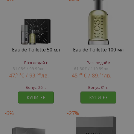
Eau de Toilette 50 мл
Eau de Toilette 100 мл
Разгледай
Разгледай
51.08€ / 99.90лв.
61.30€ / 119.89лв.
90
68
90
77
47.
€ /
93.
лв.
45.
€ /
89.
лв.
Бонус: 26 т.
Бонус: 31 т.
КУПИ
КУПИ
-6%
-27%