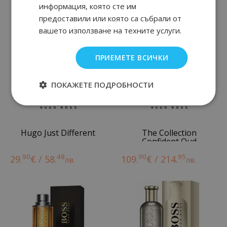
информация, която сте им
Още от Hugo Boss мъжки парфюми
предоставили или която са събрали от
вашето използване на техните услуги.
ПРИЕМЕТЕ ВСИЧКИ
ПОКАЖЕТЕ ПОДРОБНОСТИ
Hugo Just Different
The Collection
Confident Oud
90
48
90
95
29.
€ / 58.
109.
€ / 214.
лв.
лв.