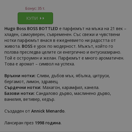
Бонус: 35 т.
КУПИ
Hugo Boss BOSS BOTTLED
е парфюмът на мъжа на 21 век –
хладен, самоуверен, съвременен. Със свежи и чувствени
нотки парфюмът внася в ежедневието ни радостта от
живота.
BOSS
е урок по модерност. Мъжът, който го
ползва преследва целите си енегргично и ентусиазирано.
Той е остроумен и желан. Парфюмът е много ароматичен.
Това е аромат – символ на успеха.
Връхни нотки:
Сливи, дъбов мъх, ябълка, цитруси,
бергамот, лимон, здравец.
Сърдечни нотки:
Махагон, карамфил, канела.
Базови нотки:
Сандалово дърво, маслинено дърво,
ванилия, ветивер, кедър.
Създаден от
Annick Menardo
.
Лансиран през
1998 година
.