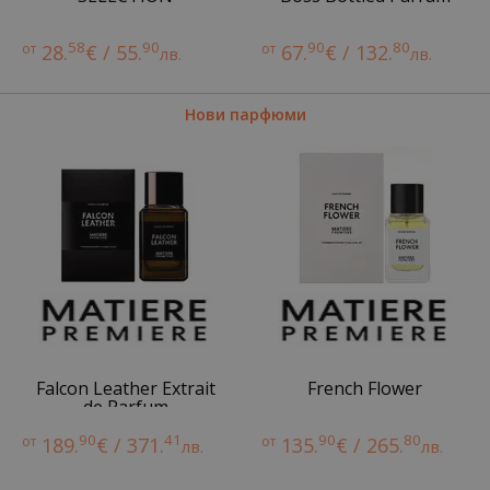
58
90
90
80
от
28.
€ / 55.
от
67.
€ / 132.
лв.
лв.
Нови парфюми
Falcon Leather Extrait
French Flower
de Parfum
90
41
90
80
от
189.
€ / 371.
от
135.
€ / 265.
лв.
лв.