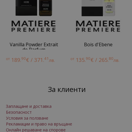
Vanilla Powder Extrait
Bois d'Ebene
de Parfum
90
41
90
80
от
189.
€ / 371.
от
135.
€ / 265.
лв.
лв.
За клиенти
Заплащане и доставка
Безопасност
Условия за ползване
Рекламации и право на връщане
Онлайн решаване на спорове