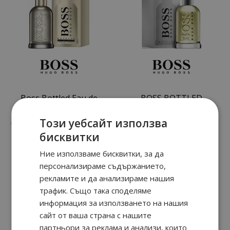
Boss Bottled Eau de
BOSS BOTTLED
Parfum
Този уебсайт използва
19
90
08
90
от
56.
€ / 109.
от
51.
€ / 99.
лв.
лв.
бисквитки
Ние използваме бисквитки, за да
персонализираме съдържанието,
рекламите и да анализираме нашия
трафик. Също така споделяме
информация за използването на нашия
сайт от ваша страна с нашите
партньори за реклама и анализи, които