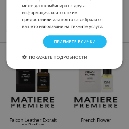
може да я комбинират с друга
информация, която сте им
HUGO
BOSS BOTTLED
предоставили или която са събрали от
вашето използване на техните услуги.
90
57
08
90
от
27.
€ / 54.
от
51.
€ / 99.
лв.
лв.
ПРИЕМЕТЕ ВСИЧКИ
Нови парфюми
ПОКАЖЕТЕ ПОДРОБНОСТИ
Falcon Leather Extrait
French Flower
de Parfum