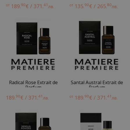
90
41
90
80
от
189.
€ / 371.
от
135.
€ / 265.
лв.
лв.
Radical Rose Extrait de
Santal Austral Extrait de
Parfum
Parfum
90
41
90
41
189.
€ / 371.
от
189.
€ / 371.
лв.
лв.