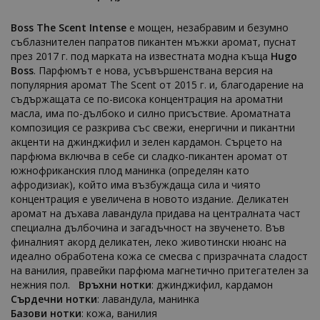
Boss The Scent Intense
е мощен, незабравим и безумно
съблазнителен папратов пикантен мъжки аромат, пуснат
през 2017 г. под марката на известната модна къща
Hugo
Boss
. Парфюмът е нова, усъвършенствана версия на
популярния аромат The Scent от 2015 г. и, благодарение на
съдържащата се по-висока концентрация на ароматни
масла, има по-дълбоко и силно присъствие. Ароматната
композиция се разкрива със свежи, енергични и пикантни
акценти на джинджифил и зелен кардамон. Сърцето на
парфюма включва в себе си сладко-пикантен аромат от
южнофриканския плод манинка (определян като
афродизиак), който има възбуждаща сила и чиято
концентрация е увеличена в новото издание. Деликатен
аромат на дъхава лавандула придава на централната част
специална дълбочина и загадъчност на звученето. Във
финалният акорд деликатен, леко животински нюанс на
идеално обработена кожа се смесва с призрачната сладост
на ванилия, правейки парфюма магнетично притегателен за
нежния пол.
Връхни нотки
: джинджифил, кардамон
Сърдечни нотки
: лавандула, манинка
Базови нотки
: кожа, ванилия