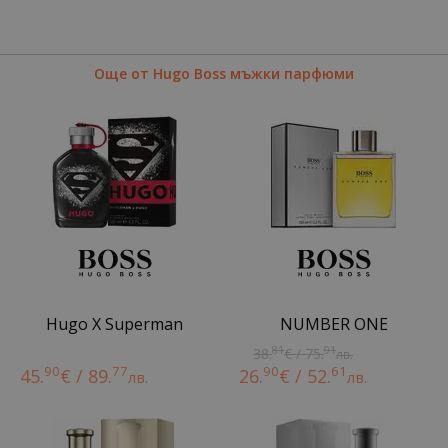
Още от Hugo Boss мъжки парфюми
Hugo X Superman
NUMBER ONE
81
91
38.
€ / 75.
лв.
90
77
90
61
45.
€ / 89.
26.
€ / 52.
лв.
лв.