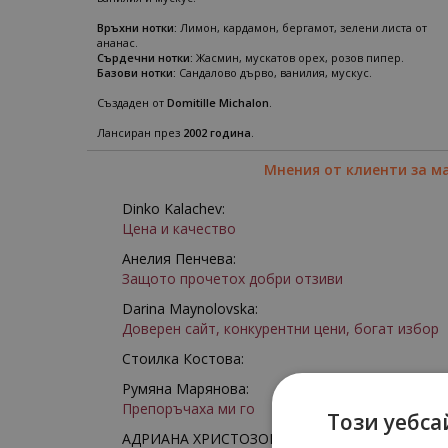
Връхни нотки:
Лимон, кардамон, бергамот, зелени листа от
ананас.
Сърдечни нотки:
Жасмин, мускатов орех, розов пипер.
Базови нотки:
Сандалово дърво, ванилия, мускус.
Създаден от
Domitille Michalon
.
Лансиран през
2002 година
.
Мнения от клиенти за м
Dinko Kalachev:
Цена и качество
Анелия Пенчева:
Защото прочетох добри отзиви
Darina Maynolovska:
Доверен сайт, конкурентни цени, богат избор
Стоилка Костова:
Румяна Марянова:
Препоръчаха ми го
Този уебса
АДРИАНА ХРИСТОЗОВА: