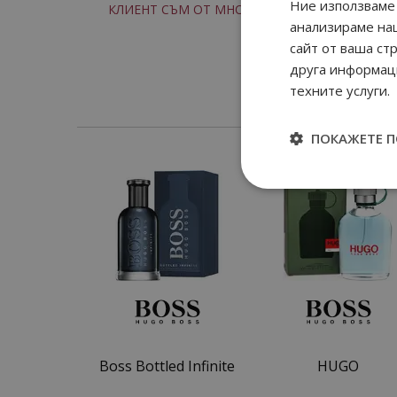
Ние използваме 
КЛИЕНТ СЪМ ОТ МНОГО ГОДИНИ
анализираме на
сайт от ваша ст
друга информаци
техните услуги.
ПОКАЖЕТЕ 
Boss Bottled Infinite
HUGO