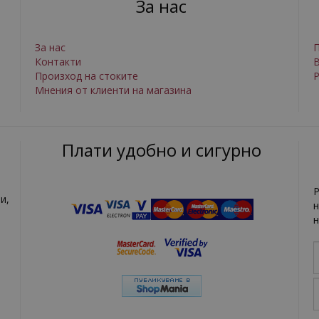
За нас
За нас
П
Контакти
Произход на стоките
Р
Мнения от клиенти на магазина
Плати удобно и сигурно
Р
и,
н
н