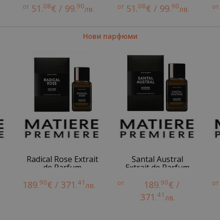
08
90
08
90
от
51.
€ / 99.
от
51.
€ / 99.
от
лв.
лв.
Нови парфюми
Radical Rose Extrait
Santal Austral
de Parfum
Extrait de Parfum
90
41
90
189.
€ / 371.
от
189.
€ /
от
лв.
41
371.
лв.