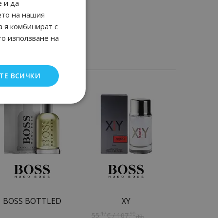
 и да
ето на нашия
а я комбинират с
то използване на
ТЕ ВСИЧКИ
BOSS BOTTLED
XY
17
90
55.
€ / 107.
лв.