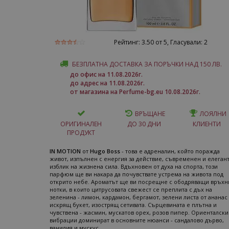
Рейтинг:
3.50
от 5, Гласували:
2
БЕЗПЛАТНА ДОСТАВКА ЗА ПОРЪЧКИ НАД 150 ЛВ.
до офис на 11.08.2026г.
до адрес на 11.08.2026г.
от магазина на Perfume-bg.eu 10.08.2026г.
ВРЪЩАНЕ
ЛОЯЛНИ
ОРИГИНАЛЕН
ДО 30 ДНИ
КЛИЕНТИ
ПРОДУКТ
IN MOTION
от
Hugo Boss
- това е адреналин, който поражда
живот, изпълнен с енергия за действие, съвременен и елеган
изблик на жизнена сила. Вдъхновен от духа на спорта, този
парфюм ще ви накара да почувствате устрема на живота под
открито небе. Ароматът ще ви посрещне с ободряващи връхн
нотки, в които цитрусовата свежест се преплита с дъх на
зеленина - лимон, кардамон, бергамот, зелени листа от ананас 
искрящ букет, изострящ сетивата. Сърцевината е плътна и
чувствена - жасмин, мускатов орех, розов пипер. Ориенталски
вибрации доминират в основните нюанси - сандалово дърво,
ванилия и мускус.