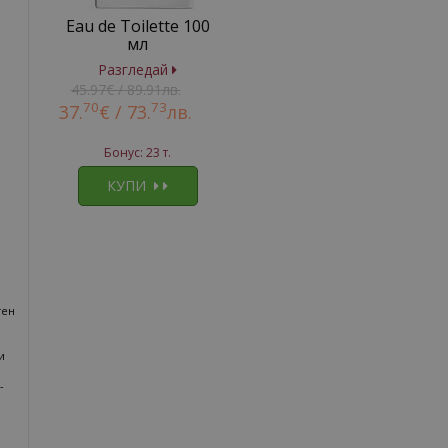
Eau de Toilette 100
мл
Разгледай
45.97€ / 89.91лв.
70
73
37.
€ /
73.
лв.
Бонус: 23 т.
КУПИ
тен
и
-