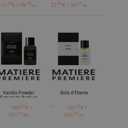
08
90
90
57
51.
€ / 99.
27.
€ / 54.
лв.
лв.
Vanilla Powder
Bois d'Ebene
Extrait de Parfum
90
90
189.
€ /
от
135.
€ /
41
80
371.
265.
лв.
лв.