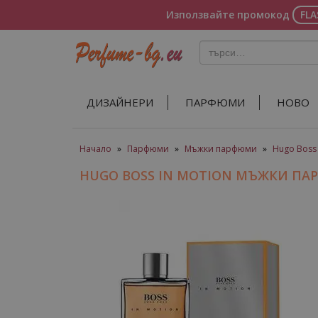
Използвайте промокод
FL
ДИЗАЙНЕРИ
ПАРФЮМИ
НОВО
Начало
»
Парфюми
»
Мъжки парфюми
»
Hugo Boss
HUGO BOSS IN MOTION МЪЖКИ П