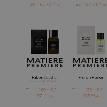
83
90
90
57
от
39.
€ / 77.
от
27.
€ / 54.
лв.
лв.
Falcon Leather
French Flower
Extrait de Parfum
90
90
от
189.
€ /
от
135.
€ /
41
80
371.
265.
лв.
лв.