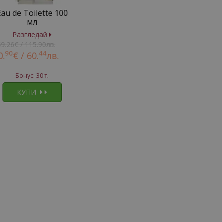
Eau de Toilette 100
мл
Разгледай
59.26€ / 115.90лв.
90
44
0.
€ /
60.
лв.
Бонус: 30 т.
КУПИ