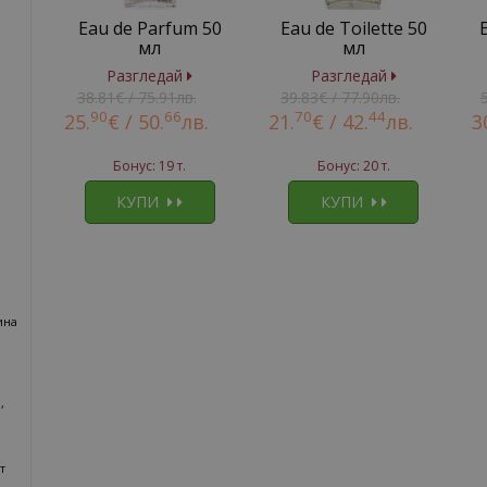
Eau de Parfum 50
Eau de Toilette 50
мл
мл
Разгледай
Разгледай
38.81€ / 75.91лв.
39.83€ / 77.90лв.
90
66
70
44
25.
€ /
50.
лв.
21.
€ /
42.
лв.
3
Бонус: 19 т.
Бонус: 20 т.
КУПИ
КУПИ
ина
,
т