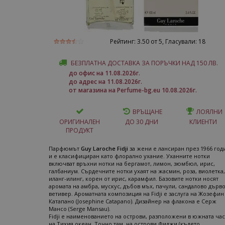
Рейтинг:
3.50
от 5, Гласували:
18
БЕЗПЛАТНА ДОСТАВКА ЗА ПОРЪЧКИ НАД 150 ЛВ.
до офис на 11.08.2026г.
до адрес на 11.08.2026г.
от магазина на Perfume-bg.eu 10.08.2026г.
ВРЪЩАНЕ
ЛОЯЛНИ
ОРИГИНАЛЕН
ДО 30 ДНИ
КЛИЕНТИ
ПРОДУКТ
Парфюмът
Guy Laroche Fidji
за жени е лансиран през 1966 год
и е класифициран като флорално ухание. Уханните нотки
включват връхни нотки на бергамот, лимон, зюмбюл, ирис,
галбаниум. Сърдечните нотки ухаят на жасмин, роза, виолетка,
иланг-илинг, корен от ирис, карамфил. Базовите нотки носят
аромата на амбра, мускус, дъбов мъх, пачули, сандалово дърво
ветивер. Ароматната композиция на Fidji е заслуга на Жозефин
Катапано (Josephine Catapano). Дизайнер на флакона е Серж
Мансо (Serge Mansau).
Fidji е наименованието на острови, разположени в южната час
на Тихия океан. Точно там, на острови Фиджи (където