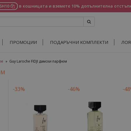
ASH10
в кошницата и вземете 10% допълнителна отстъпк
ПРОМОЦИИ
ПОДАРЪЧНИ КОМПЛЕКТИ
ЛОЯ
he
»
Guy Laroche FIDJI дамски парфюм
ЮМ
-33%
-46%
-4