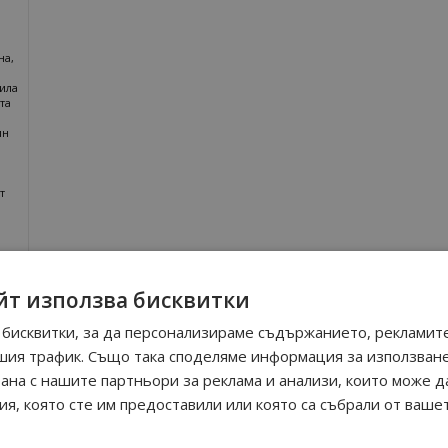
на,
ила
та
ин
т
агазина
йт използва бисквитки
бисквитки, за да персонализираме съдържанието, рекламите
шия трафик. Също така споделяме информация за използван
рана с нашите партньори за реклама и анализи, които може д
я, която сте им предоставили или която са събрали от ваше