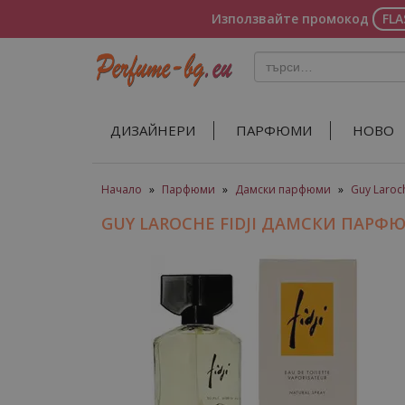
Използвайте промокод
FL
ДИЗАЙНЕРИ
ПАРФЮМИ
НОВО
Начало
»
Парфюми
»
Дамски парфюми
»
Guy Laroc
GUY LAROCHE FIDJI ДАМСКИ ПАРФ