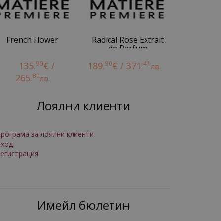
French Flower
Radical Rose Extrait
de Parfum
90
90
41
135.
€ /
189.
€ / 371.
лв.
80
265.
лв.
Лоялни клиенти
рограма за лоялни клиенти
Вход
егистрация
Имейл бюлетин