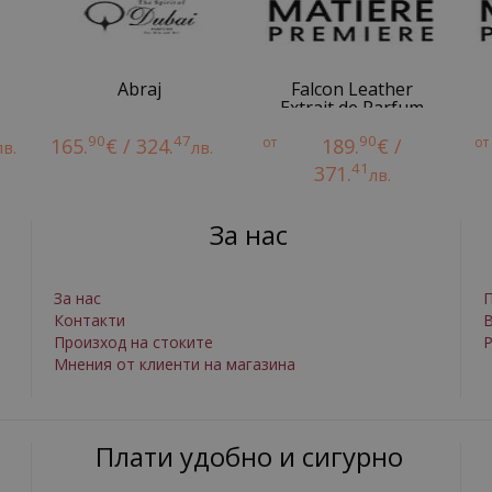
Abraj
Falcon Leather
Extrait de Parfum
90
47
90
165.
€ / 324.
от
189.
€ /
от
лв.
лв.
41
371.
лв.
За нас
За нас
П
Контакти
Произход на стоките
Р
Мнения от клиенти на магазина
Плати удобно и сигурно