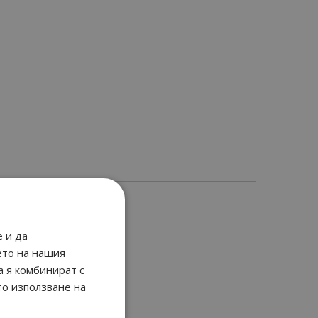
 и да
ето на нашия
а я комбинират с
то използване на