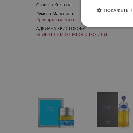
Стоилка Костова:
ПОКАЖЕТЕ 
Румяна Марянова:
Препоръчаха ми го
АДРИАНА ХРИСТОЗОВА:
КЛИЕНТ СЪМ ОТ МНОГО ГОДИНИ