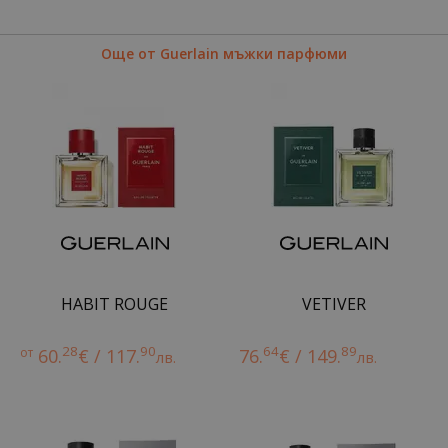
Още от Guerlain мъжки парфюми
HABIT ROUGE
VETIVER
28
90
64
89
от
60.
€ / 117.
76.
€ / 149.
лв.
лв.