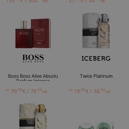
155.
€ / 304.
27.
€ / 54.
лв.
лв.
Boss Boss Alive Absolu
Twice Platinum
Parfum Intense
90
04
90
92
от
39.
€ / 78.
от
19.
€ / 38.
лв.
лв.