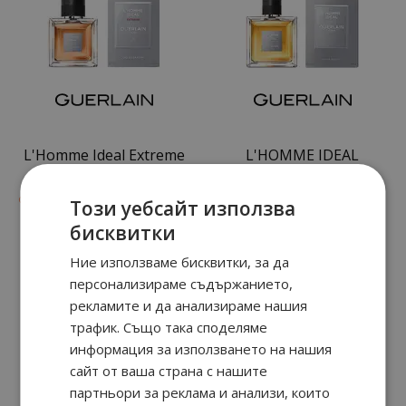
L'Homme Ideal Extreme
L'HOMME IDEAL
90
15
37
90
от
59.
€ / 117.
от
64.
€ / 125.
лв.
лв.
Този уебсайт използва
бисквитки
Ние използваме бисквитки, за да
персонализираме съдържанието,
рекламите и да анализираме нашия
трафик. Също така споделяме
информация за използването на нашия
сайт от ваша страна с нашите
партньори за реклама и анализи, които