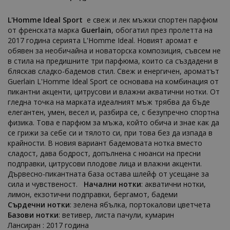
L'Homme Ideal Sport
е свеж и лек мъжки спортен парфюм
от френската марка
Guerlain
, обогатил през пролетта на
2017 година серията L'Homme Ideal. Новият аромат е
обявен за необичайна и новаторска композиция, съвсем не
в стила на предишните три парфюма, които са създадени в
бляскав сладко-бадемов стил. Свеж и енергичен, ароматът
Guerlain L'Homme Ideal Sport се основава на комбинация от
пикантни акценти, цитрусови и влажни акватични нотки. От
гледна точка на марката идеалният мъж трябва да бъде
елегантен, умен, весел и, разбира се, с безупречно спортна
физика. Това е парфюм за мъжа, който обича и знае как да
се грижи за себе си и тялото си, при това без да изпада в
крайности. В новия вариант бадемовата нотка вместо
сладост, дава бодрост, допълнена с нюанси на пресни
подправки, цитрусови плодове лица и влажни акценти.
Дървесно-пикантната база остава шлейф от усещане за
сила и чувственост.
Начални нотки
: акватични нотки,
лимон, екзотични подправки, бергамот, бадеми
Сърдечни нотки
: зелена ябълка, портокалови цветчета
Базови нотки
: ветивер, листа пачули, кумарин
Лансиран : 2017 година