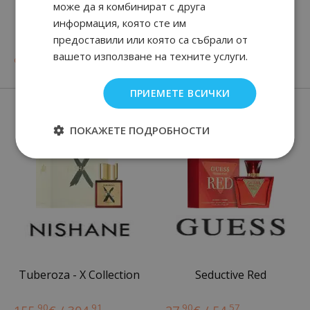
може да я комбинират с друга
информация, която сте им
Habit Rouge L'Instinct
L'Homme Ideal
L'Intense
предоставили или която са събрали от
вашето използване на техните услуги.
90
82
28
90
от
44.
€ / 87.
от
60.
€ / 117.
лв.
лв.
ПРИЕМЕТЕ ВСИЧКИ
Нови парфюми
ПОКАЖЕТЕ ПОДРОБНОСТИ
Tuberoza - X Collection
Seductive Red
90
91
90
57