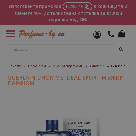
Използвайте промокод
FLASH10
в кошницата и
вземете 10% допълнителна отстъпка за всички
поръчки над 80€
0
Toggle
navigation
Начало
»
Парфюми
»
Мъжки парфюми
»
Guerlain
»
Guerlain L'H
GUERLAIN L'HOMME IDEAL SPORT МЪЖКИ
ПАРФЮМ