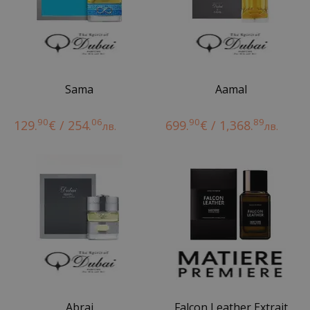
Sama
Aamal
90
06
90
89
129.
€ / 254.
699.
€ / 1,368.
лв.
лв.
Abraj
Falcon Leather Extrait