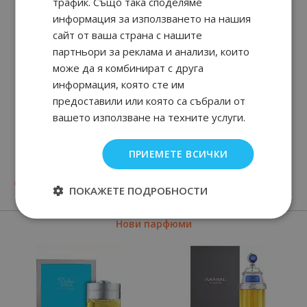
трафик. Също така споделяме
информация за използването на нашия
сайт от ваша страна с нашите
партньори за реклама и анализи, които
може да я комбинират с друга
информация, която сте им
предоставили или която са събрали от
вашето използване на техните услуги.
L'HOMME IDEAL
L'Homme Ideal
ПРИЕМЕТЕ ВСИЧКИ
L'Intense
37
90
28
90
от
64.
€ / 125.
от
60.
€ / 117.
лв.
лв.
ПОКАЖЕТЕ ПОДРОБНОСТИ
Нови парфюми