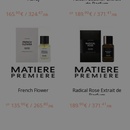
de Parfum
90
47
90
41
165.
€ / 324.
от
189.
€ / 371.
лв.
лв.
French Flower
Radical Rose Extrait de
Parfum
90
80
90
41
от
135.
€ / 265.
189.
€ / 371.
лв.
лв.