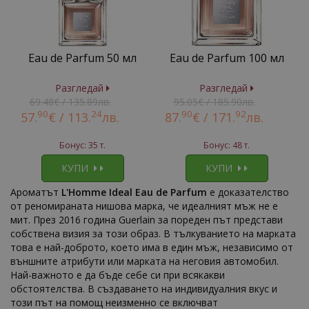
Eau de Parfum 50 мл
Eau de Parfum 100 мл
Разгледай
Разгледай
69.48€ / 135.89лв.
95.05€ / 185.90лв.
90
24
90
92
57.
€ /
113.
лв.
87.
€ /
171.
лв.
Бонус: 35 т.
Бонус: 48 т.
КУПИ
КУПИ
Ароматът
L'Homme Ideal Eau de Parfum
е доказателство
от реномираната нишова марка, че идеалният мъж не е
мит. През 2016 година Guerlain за пореден път представи
собствена визия за този образ. В тълкуванието на марката
това е най-доброто, което има в един мъж, независимо от
външните атрибути или марката на неговия автомобил.
Най-важното е да бъде себе си при всякакви
обстоятелства. В създаването на индивидуалния вкус и
този път на помощ неизменно се включват