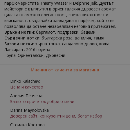
парфюмеристите Thierry Wasser и Delphine Jelk. Дуетът
майстори е въплътил в ориенталския дървесен аромат
цялата възможна елегантност, свежа пикантност и
изисканост, създавайки завладяващ парфюм, който не
позволява да остане незабелязан неговия притежател.
Връхни нотки
: бергамот, подправки, бадеми
Сърдечни нотки
: българска роза, ванилия, тамян
Базови нотки
: зърна тонка, сандалово дърво, кожа
Лансиран : 2016 година
Група: Ориенталски, Дървесни
Мнения от клиенти за магазина
Dinko Kalachev:
Цена и качество
Анелия Пенчева:
Защото прочетох добри отзиви
Darina Maynolovska:
Доверен сайт, конкурентни цени, богат избор
Стоилка Костова: