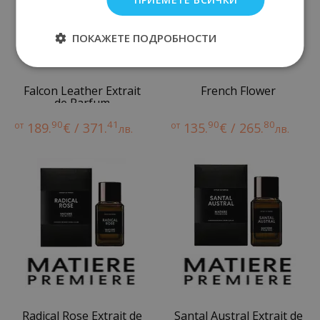
ПОКАЖЕТЕ ПОДРОБНОСТИ
Falcon Leather Extrait
French Flower
de Parfum
90
41
90
80
от
189.
€ / 371.
от
135.
€ / 265.
лв.
лв.
Radical Rose Extrait de
Santal Austral Extrait de