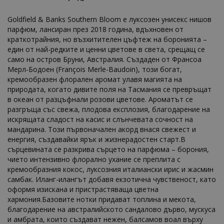
Goldfield & Banks Southern Bloom е луксозен унисекс нишов
парфюм, лансиран през 2018 година, вдъхновен от
краткотрайния, но възхитителен цъфтеж на боронията –
един от най-редките и ценни цветове в света, срещащ се
само на остров Бруни, Австралия. Създаден от Франсоа
Мерл-Бодоен (François Merle-Baudoin), този богат,
кремообразен флорален аромат улавя магията на
природата, когато дивите поля на Тасмания се превръщат
в океан от разцъфнали розови цветове. Ароматът се
разгръща със свежа, плодова експлозия, благодарение на
искрящата сладост на касис и слънчевата сочност на
мандарина. Този първоначален акорд внася свежест и
енергия, създавайки ярък и жизнерадостен старт.В
сърцевината се разкрива сърцето на парфюма – борония,
чието интензивно флорално ухание се преплита с
кремообразния кокос, луксозния италиански ирис и жасмин
самбак. Иланг-илангът добавя екзотична чувственост, като
оформя изискана и пристрастяваща цветна
хармония.Базовите нотки придават топлина и мекота,
благодарение на австралийското сандалово дърво, мускуса
и амбрата, които създават нежен, балсамов воал върху