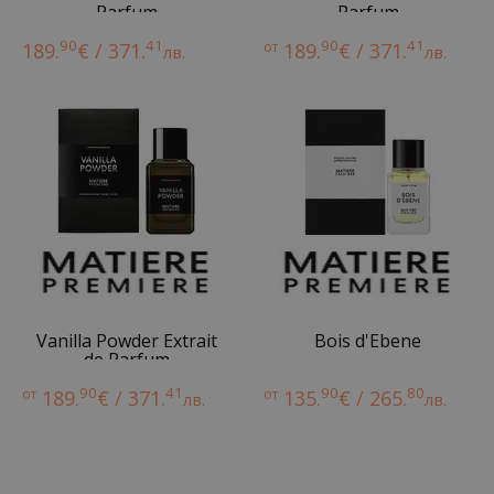
Parfum
Parfum
90
41
90
41
189.
€ / 371.
от
189.
€ / 371.
лв.
лв.
Vanilla Powder Extrait
Bois d'Ebene
de Parfum
90
41
90
80
от
189.
€ / 371.
от
135.
€ / 265.
лв.
лв.