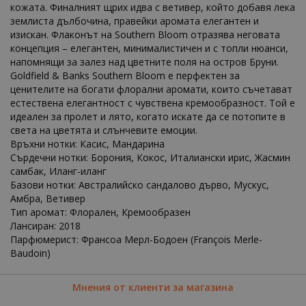
кожата. Финалният щрих идва с ветивер, който добавя лека
землиста дълбочина, правейки аромата елегантен и
изискан. Флаконът на Southern Bloom отразява неговата
концепция – елегантен, минималистичен и с топли нюанси,
напомнящи за залез над цветните поля на остров Бруни.
Goldfield & Banks Southern Bloom е перфектен за
ценителите на богати флорални аромати, които съчетават
естествена елегантност с чувствена кремообразност. Той е
идеален за пролет и лято, когато искате да се потопите в
света на цветята и слънчевите емоции.
Връхни нотки: Касис, Мандарина
Сърдечни нотки: Борония, Кокос, Италиански ирис, Жасмин
самбак, Иланг-иланг
Базови нотки: Австралийско сандалово дърво, Мускус,
Амбра, Ветивер
Тип аромат: Флорален, Кремообразен
Лансиран: 2018
Парфюмерист: Франсоа Мерл-Бодоен (François Merle-
Baudoin)
Мнения от клиенти за магазина