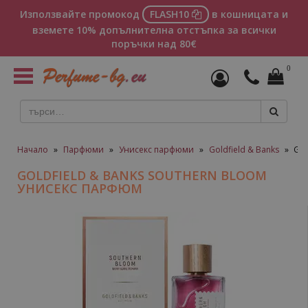
Използвайте промокод
FLASH10
в кошницата и
вземете 10% допълнителна отстъпка за всички
поръчки над 80€
0
Toggle
navigation
Начало
»
Парфюми
»
Унисекс парфюми
»
Goldfield & Banks
»
Gol
GOLDFIELD & BANKS SOUTHERN BLOOM
УНИСЕКС ПАРФЮМ