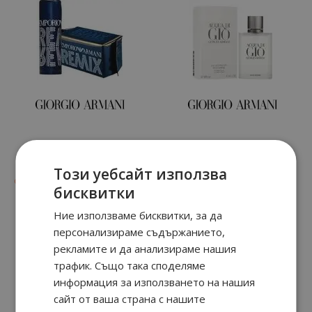
REMIX
ACQUA DI GIO
Този уебсайт използва
69
89
90
70
от
33.
€ / 65.
от
24.
€ / 48.
лв.
лв.
бисквитки
Ние използваме бисквитки, за да
персонализираме съдържанието,
рекламите и да анализираме нашия
трафик. Също така споделяме
информация за използването на нашия
сайт от ваша страна с нашите