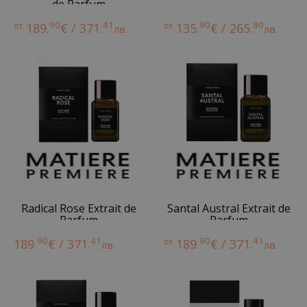
de Parfum
90
41
90
80
от
189.
€ / 371.
от
135.
€ / 265.
лв.
лв.
Radical Rose Extrait de
Santal Austral Extrait de
Parfum
Parfum
90
41
90
41
189.
€ / 371.
от
189.
€ / 371.
лв.
лв.