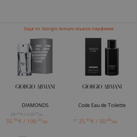
Още от Giorgio Armani мъжки парфюми
DIAMONDS
Code Eau de Toilette
42
91
66.
€ / 129.
лв.
90
33
90
66
55.
€ / 109.
от
25.
€ / 50.
лв.
лв.