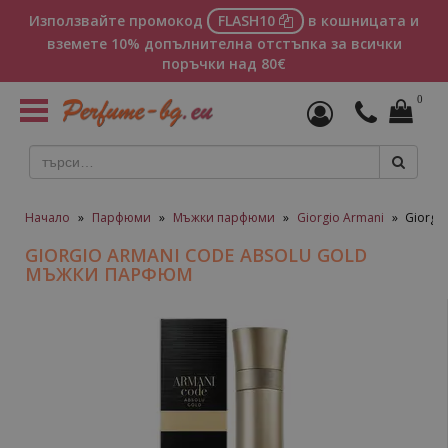
Използвайте промокод
FLASH10
в кошницата и
вземете 10% допълнителна отстъпка за всички
поръчки над 80€
0
Toggle
navigation
Начало
»
Парфюми
»
Мъжки парфюми
»
Giorgio Armani
»
Giorgi
GIORGIO ARMANI CODE ABSOLU GOLD
МЪЖКИ ПАРФЮМ