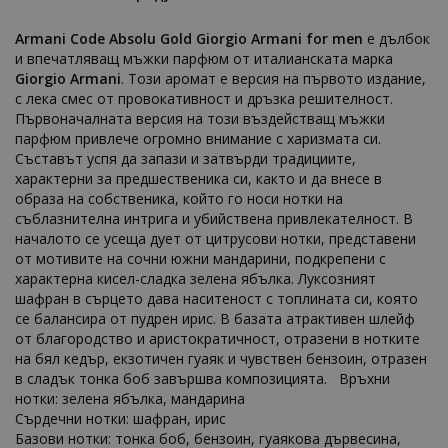
Armani Code Absolu Gold Giorgio Armani for men
е дълбок
и впечатляващ мъжки парфюм от италианската марка
Giorgio
Armani
. Този аромат е версия на първото издание,
с лека смес от провокативност и дръзка решителност.
Първоначалната версия на този въздействащ мъжки
парфюм привлече огромно внимание с харизмата си.
Съставът успя да запази и затвърди традициите,
характерни за предшественика си, както и да внесе в
образа на собственика, който го носи нотки на
съблазнителна интрига и убийствена привлекателност. В
началото се усеща дует от цитрусови нотки, представени
от мотивите на сочни южни мандарини, подкрепени с
характерна кисел-сладка зелена ябълка. Луксозният
шафран в сърцето дава наситеност с топлината си, която
се балансира от пудрен ирис. В базата атрактивен шлейф
от благородство и аристократичност, отразени в нотките
на бял кедър, екзотичен гуаяк и чувствен бензоин, отразен
в сладък тонка боб завършва композицията. Връхни
нотки: зелена ябълка, мандарина
Сърдечни нотки: шафран, ирис
Базови нотки: тонка боб, бензоин, гуаякова дървесина,