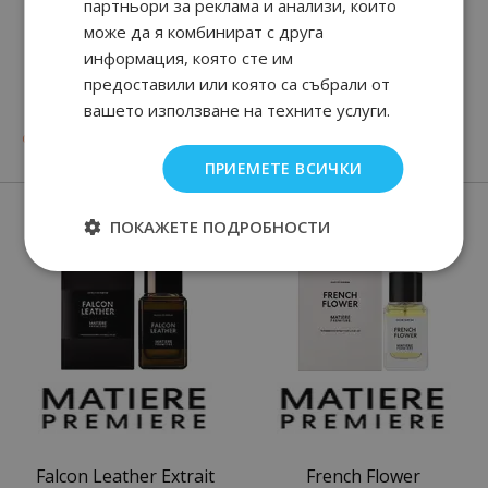
партньори за реклама и анализи, които
може да я комбинират с друга
информация, която сте им
предоставили или която са събрали от
Code Parfum
Acqua di Gio Profondo
Parfum
вашето използване на техните услуги.
98
90
60
90
от
91.
€ / 179.
от
74.
€ / 145.
лв.
лв.
ПРИЕМЕТЕ ВСИЧКИ
Нови парфюми
ПОКАЖЕТЕ ПОДРОБНОСТИ
Falcon Leather Extrait
French Flower