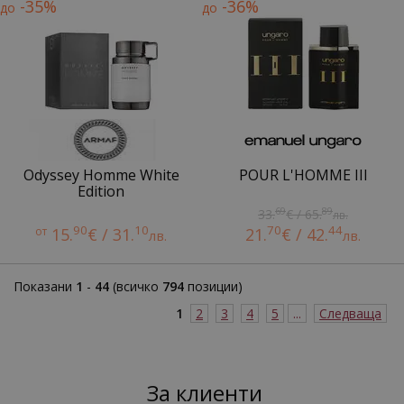
-35%
-36%
до
до
Odyssey Homme White
POUR L'HOMME III
Edition
69
89
33.
€ / 65.
лв.
90
10
70
44
от
15.
€ / 31.
21.
€ / 42.
лв.
лв.
Показани
1
-
44
(всичко
794
позиции)
1
2
3
4
5
...
Следваща
За клиенти