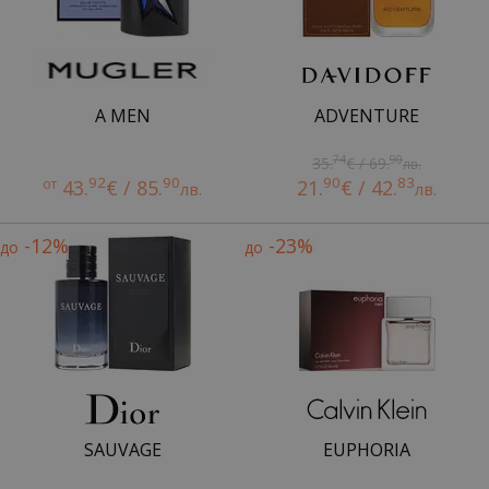
A MEN
ADVENTURE
74
90
35.
€ / 69.
лв.
92
90
90
83
от
43.
€ / 85.
21.
€ / 42.
лв.
лв.
-12%
-23%
до
до
SAUVAGE
EUPHORIA