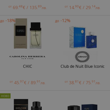
48
89
90
14
от
69.
€ / 135.
от
14.
€ / 29.
лв.
лв.
-18%
-12%
до
до
CHIC
Club de Nuit Blue Iconic
97
91
81
91
от
45.
€ / 89.
от
38.
€ / 75.
лв.
лв.