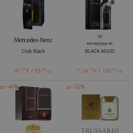
Club Black
BLACK AOUD
90
68
15
91
47.
€ / 93.
от
54.
€ / 105.
лв.
лв.
-43%
-22%
до
до