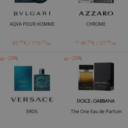
AQVA POUR HOMME
CHROME
90
83
90
60
89.
€ / 175.
от
49.
€ / 97.
лв.
лв.
-23%
-25%
до
до
EROS
The One Eau de Parfum