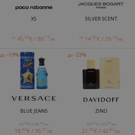
XS
SILVER SCENT
90
77
90
14
от
45.
€ / 89.
от
14.
€ / 29.
лв.
лв.
-19%
-23%
до
до
BLUE JEANS
ZINO
47
90
58
90
23.
€ / 45.
28.
€ / 55.
лв.
лв.
90
97
90
83
18.
€ / 36.
21.
€ / 42.
лв.
лв.