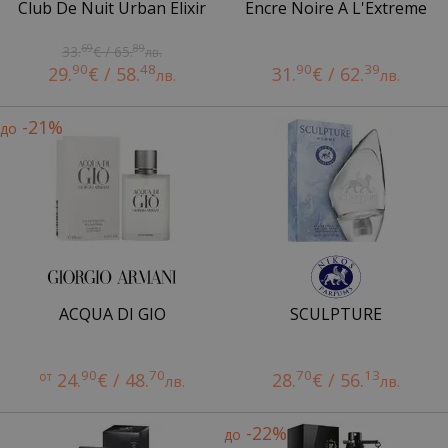
Club De Nuit Urban Elixir
Encre Noire A L'Extreme
69
89
33.
€ / 65.
лв.
90
48
90
39
29.
€ / 58.
31.
€ / 62.
лв.
лв.
-21%
до
ACQUA DI GIO
SCULPTURE
90
70
70
13
от
24.
€ / 48.
28.
€ / 56.
лв.
лв.
-22%
до