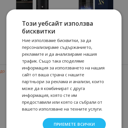
Този уебсайт използва
бисквитки
Montblanc Explorer
Pure XS
Ние използваме бисквитки, за да
Extreme
персонализираме съдържанието,
рекламите и да анализираме нашия
90
01
90
95
от
17.
€ / 35.
от
41.
€ / 81.
лв.
лв.
трафик. Също така споделяме
информация за използването на нашия
-26%
-30%
до
до
сайт от ваша страна с нашите
партньори за реклама и анализи, които
може да я комбинират с друга
информация, която сте им
предоставили или която са събрали от
вашето използване на техните услуги.
THE GAME
Eros Eau De Parfum
ПРИЕМЕТЕ ВСИЧКИ