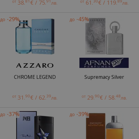
81
91
30
89
от
38.
€ / 75.
от
61.
€ / 119.
лв.
лв.
-29%
-45%
до
до
CHROME LEGEND
Supremacy Silver
90
39
90
48
от
31.
€ / 62.
от
29.
€ / 58.
лв.
лв.
-37%
-39%
до
до