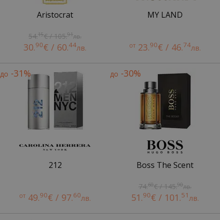
Aristocrat
MY LAND
15
91
54.
€ / 105.
лв.
90
44
90
74
30.
€ / 60.
от
23.
€ / 46.
лв.
лв.
-31%
-30%
до
до
212
Boss The Scent
60
90
74.
€ / 145.
лв.
90
60
90
51
от
49.
€ / 97.
51.
€ / 101.
лв.
лв.