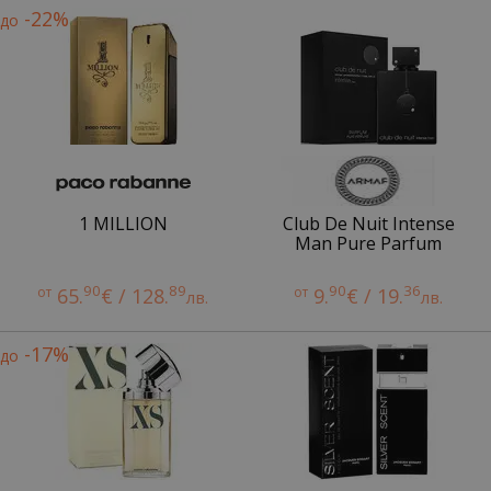
-22%
до
1 MILLION
Club De Nuit Intense
Man Pure Parfum
90
89
90
36
от
65.
€ / 128.
от
9.
€ / 19.
лв.
лв.
-17%
до