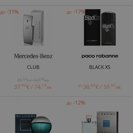
-31%
-17%
до
до
CLUB
BLACK XS
17
90
55.
€ / 107.
лв.
90
13
63
91
37.
€ / 74.
от
30.
€ / 59.
лв.
лв.
-12%
до