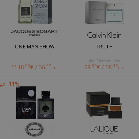
ONE MAN SHOW
TRUTH
81
91
38.
€ / 75.
лв.
90
97
90
48
от
18.
€ / 36.
29.
€ / 58.
лв.
лв.
-11%
до