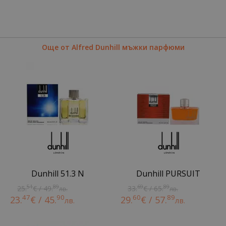
Още от Alfred Dunhill мъжки парфюми
Dunhill 51.3 N
Dunhill PURSUIT
51
89
69
89
25.
€ / 49.
33.
€ / 65.
лв.
лв.
47
90
60
89
23.
€ / 45.
29.
€ / 57.
лв.
лв.