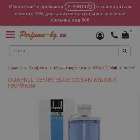
Използвайте промокод
FLASH10
в кошницата и
вземете 10% допълнителна отстъпка за всички
поръчки над 80€
0
Toggle
navigation
Начало
»
Парфюми
»
Мъжки парфюми
»
Alfred Dunhill
»
Dunhill 
DUNHILL DESIRE BLUE OCEAN МЪЖКИ
ПАРФЮМ