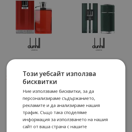
Dunhill DESIRE FOR
Icon Racing
MEN
Този уебсайт използва
90
44
90
77
30.
€ / 60.
45.
€ / 89.
лв.
лв.
бисквитки
Ние използваме бисквитки, за да
персонализираме съдържанието,
рекламите и да анализираме нашия
трафик. Също така споделяме
информация за използването на нашия
сайт от ваша страна с нашите