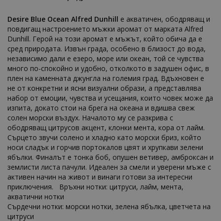
Desire Blue Ocean Alfred Dunhill
е акватичен, ободряващ и
повдигащ настроението мъжки аромат от марката Alfred
Dunhill. Герой на този аромат е мъжът, който обича да е
сред природата. Извън града, особено в близост до вода,
независимо дали е езеро, море или океан, той се чувства
много по-спокойно и удобно, отколкото в задушен офис, в
плен на каменната джунгла на големия град. Вдъхновен е
не от конкретни и ясни визуални образи, а представлява
набор от емоции, чувства и усещания, които човек може да
изпита, докато стои на брега на океана и вдишва свеж
солен морски въздух. Началото му се разкрива с
ободряващ цитрусов акцент, клонки мента, кора от лайм.
Сърцето звучи солено и хладно като морски бриз, който
носи сладък и горчив портокалов цвят и хрупкави зелени
ябълки. Финалът е тонка боб, опушен ветивер, амброксан и
землисти листа пачули. Идеален за смели и уверени мъже с
активен начин на живот и винаги готови за интересни
приключения. Връхни нотки: цитруси, лайм, мента,
акватични нотки
Сърдечни нотки: морски нотки, зелена ябълка, цветчета на
цитруси