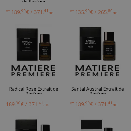
de Parfum
90
41
90
80
от
189.
€ / 371.
от
135.
€ / 265.
лв.
лв.
Radical Rose Extrait de
Santal Austral Extrait de
Parfum
Parfum
90
41
90
41
189.
€ / 371.
от
189.
€ / 371.
лв.
лв.