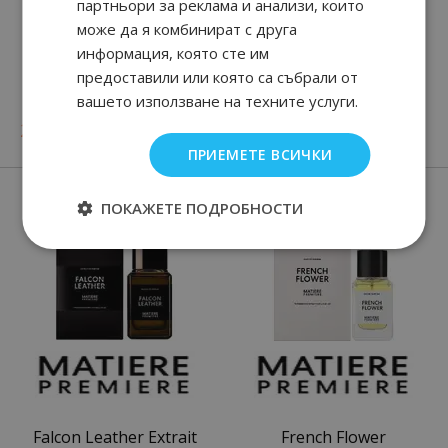
партньори за реклама и анализи, които
може да я комбинират с друга
информация, която сте им
предоставили или която са събрали от
Dunhill CUSTOM
Dunhill DESIRE BLUE
вашето използване на техните услуги.
60
89
29.
€ / 57.
лв.
51
89
81
91
25.
€ / 49.
от
38.
€ / 75.
лв.
лв.
ПРИЕМЕТЕ ВСИЧКИ
Нови парфюми
ПОКАЖЕТЕ ПОДРОБНОСТИ
Falcon Leather Extrait
French Flower