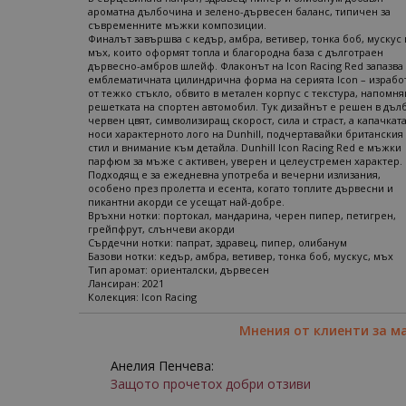
ароматна дълбочина и зелено-дървесен баланс, типичен за
съвременните мъжки композиции.
Финалът завършва с кедър, амбра, ветивер, тонка боб, мускус 
мъх, които оформят топла и благородна база с дълготраен
дървесно-амбров шлейф. Флаконът на Icon Racing Red запазва
емблематичната цилиндрична форма на серията Icon – израбо
от тежко стъкло, обвито в метален корпус с текстура, напомн
решетката на спортен автомобил. Тук дизайнът е решен в дъл
червен цвят, символизиращ скорост, сила и страст, а капачкат
носи характерното лого на Dunhill, подчертавайки британския
стил и внимание към детайла. Dunhill Icon Racing Red е мъжки
парфюм за мъже с активен, уверен и целеустремен характер.
Подходящ е за ежедневна употреба и вечерни излизания,
особено през пролетта и есента, когато топлите дървесни и
пикантни акорди се усещат най-добре.
Връхни нотки: портокал, мандарина, черен пипер, петигрен,
грейпфрут, слънчеви акорди
Сърдечни нотки: папрат, здравец, пипер, олибанум
Базови нотки: кедър, амбра, ветивер, тонка боб, мускус, мъх
Тип аромат: ориенталски, дървесен
Лансиран: 2021
Колекция: Icon Racing
Мнения от клиенти за м
Анелия Пенчева:
Защото прочетох добри отзиви