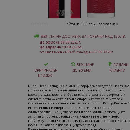
Рейтинг: 0.00 от 5, Гласували: 0
БЕЗПЛАТНА ДОСТАВКА ЗА ПОРЪЧКИ НАД 150 ЛВ.
до офис на 08.08.2026г.
до адрес на 10.08.2026г.
от магазина на Perfume-bg.eu 07.08.2026г.
ВРЪЩАНЕ
ЛОЯЛНИ
ОРИГИНАЛЕН
ДО 30 ДНИ
КЛИЕНТИ
ПРОДУКТ
Dunhill Icon Racing Red е мъжки парфюм, представен през 202
година като част от динамичната колекция Icon Racing. Тази
версия е вдъхновена от британската страст към скоростта и
елегантността — свят, в който спортният дух се съчетава с
класическата изтънченост на марката Dunhill. Racing Red е най
интензивният и енергичен представител на линията,
олицетворяващ мощ, увереност и адреналин. Композицията
започва с портокал, мандарина, черен пипер, петигрен,
грейпфрут и слънчеви акорди, които създават свежо-пикантно
искрящо начало с изразен цитрусов заряд.
В сърцевината папрат, здравец, пипер и олибанум добавят