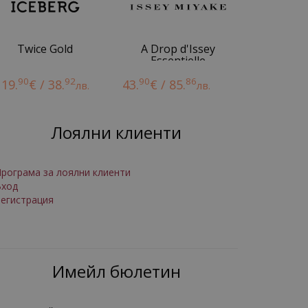
Twice Gold
A Drop d'Issey
Essentielle
90
92
90
86
19.
€ / 38.
43.
€ / 85.
лв.
лв.
Лоялни клиенти
рограма за лоялни клиенти
Вход
егистрация
Имейл бюлетин