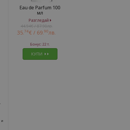
Eau de Parfum 100
мл
Разгледай
44.94€ / 87.90лв.
74
90
35.
€ /
69.
лв.
Бонус: 22 т.
КУПИ
1
-
 и