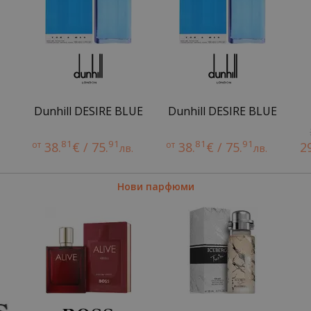
Dunhill DESIRE BLUE
Dunhill DESIRE BLUE
81
91
81
91
от
38.
€ / 75.
от
38.
€ / 75.
2
лв.
лв.
Нови парфюми