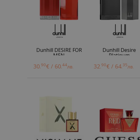
Dunhill DESIRE FOR
Dunhill Desire
MEN
Platinum
90
44
90
35
30.
€ / 60.
32.
€ / 64.
лв.
лв.