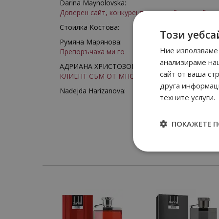
Darina Maynolovska:
Доверен сайт, конкурентни цени, богат избор
Стоилка Костова:
Този уебса
Румяна Марянова:
Ние използваме 
Препоръчаха ми го
анализираме на
АДРИАНА ХРИСТОЗОВА:
сайт от ваша ст
КЛИЕНТ СЪМ ОТ МНОГО ГОДИНИ
друга информаци
Nadejda Harizanova:
техните услуги.
ПОКАЖЕТЕ 