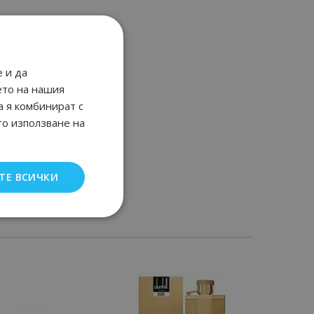
 и да
ето на нашия
а я комбинират с
то използване на
ТЕ ВСИЧКИ