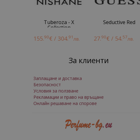
Tuberoza - X
Seductive Red
Collection
90
91
90
57
155.
€ / 304.
27.
€ / 54.
лв.
лв.
За клиенти
Заплащане и доставка
Безопасност
Условия за ползване
Рекламации и право на връщане
Онлайн решаване на спорове