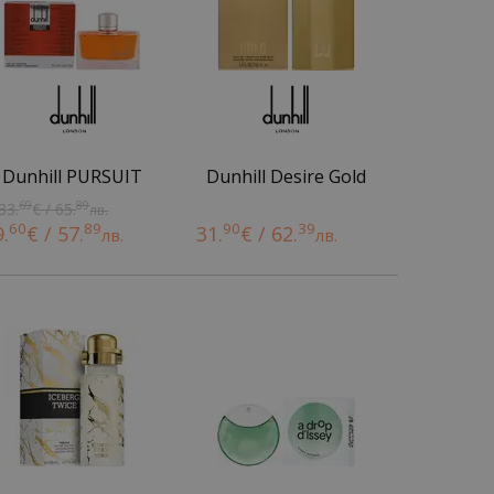
Dunhill PURSUIT
Dunhill Desire Gold
69
89
33.
€ / 65.
лв.
60
89
90
39
9.
€ / 57.
31.
€ / 62.
лв.
лв.