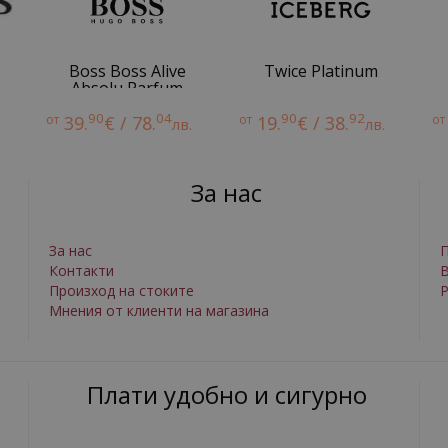
Boss Boss Alive
Twice Platinum
Absolu Parfum
Intense
90
04
90
92
от
39.
€ / 78.
от
19.
€ / 38.
от
лв.
лв.
За нас
За нас
П
Контакти
Произход на стоките
Р
Мнения от клиенти на магазина
Плати удобно и сигурно