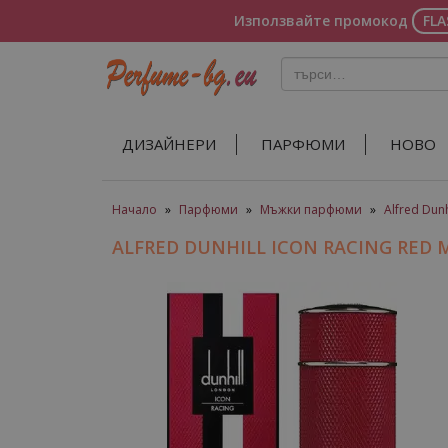
Използвайте промокод
FL
ДИЗАЙНЕРИ
ПАРФЮМИ
НОВО
Начало
»
Парфюми
»
Мъжки парфюми
»
Alfred Dunh
ALFRED DUNHILL ICON RACING RE