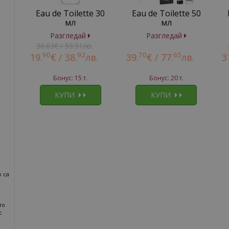
Eau de Toilette 30
Eau de Toilette 50
мл
мл
Разгледай
Разгледай
30.63€ / 59.91лв.
90
92
70
65
19.
€ /
38.
лв.
39.
€ /
77.
лв.
3
Бонус: 15 т.
Бонус: 20 т.
КУПИ
КУПИ
 са
то
с