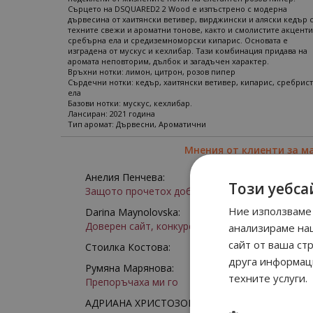
Сърцето на DSQUARED2 2 Wood е изпъстрено с модерна
дървесина от хаитянски ветивер, вирджински и аляски кедър 
техните свежи и ароматни тонове, както и смолистите акценти
сребърна ела и средиземноморски кипарис. Основата е
изградена от мускус и кехлибар. Тази комбинация придава на
аромата неповторим, дълбок и загадъчен характер.
Връхни нотки: лимон, цитрон, розов пипер
Сърдечни нотки: кедър, хаитянски ветивер, кипарис, сребрис
ела
Базови нотки: мускус, кехлибар.
Лансиран: 2021 година
Тип аромат: Дървесни, Ароматични
Мнения от клиенти за м
Анелия Пенчева:
Този уебса
Защото прочетох добри отзиви
Ние използваме 
Darina Maynolovska:
Доверен сайт, конкурентни цени, богат избор
анализираме на
сайт от ваша ст
Стоилка Костова:
друга информаци
Румяна Марянова:
техните услуги.
Препоръчаха ми го
АДРИАНА ХРИСТОЗОВА: