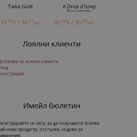
Twice Gold
A Drop d'Issey
Essentielle
90
92
90
86
19.
€ / 38.
43.
€ / 85.
лв.
лв.
Лоялни клиенти
рограма за лоялни клиенти
Вход
егистрация
Имейл бюлетин
егистрирайте се сега, за да получавате Всички
ай-нови продукти, отстъпки, кодове за
амаления.