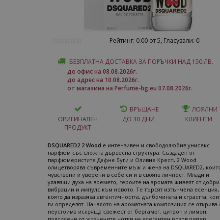
Рейтинг: 0.00 от 5, Гласували: 0
БЕЗПЛАТНА ДОСТАВКА ЗА ПОРЪЧКИ НАД 150 ЛВ.
до офис на 08.08.2026г.
до адрес на 10.08.2026г.
от магазина на Perfume-bg.eu 07.08.2026г.
ВРЪЩАНЕ
ЛОЯЛНИ
ОРИГИНАЛЕН
ДО 30 ДНИ
КЛИЕНТИ
ПРОДУКТ
DSQUARED2 2 Wood
е интензивен и свободолюбив унисекс
парфюм със сложна дървесна структура. Създаден от
парфюмеристите Дафне Буги и Оливие Кресп, 2 Wood
олицетворява съвременните мъж и жена на DSQUARED2, които
чувствени и уверени в себе си и в своята личност. Млади и
улавящи духа на времето, героите на аромата живеят от добри
вибрации и импулс към новото. Те търсят изтънчена есенция,
която да изразява автентичността, дълбочината и страстта, кои
ги определят. Началото на ароматната композиция се открива 
неустоима искряща свежест от бергамот, цитрон и лимон,
подсилени от жизнените нотки на елегантен розов пипер.