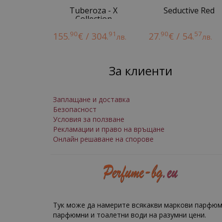
Tuberoza - X
Seductive Red
Collection
90
91
90
57
155.
€ / 304.
27.
€ / 54.
лв.
лв.
За клиенти
Заплащане и доставка
Безопасност
Условия за ползване
Рекламации и право на връщане
Онлайн решаване на спорове
Тук може да намерите всякакви маркови парфюм
парфюмни и тоалетни води на разумни цени.