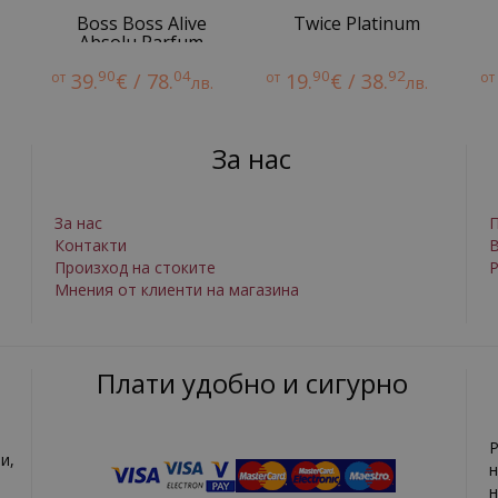
Boss Boss Alive
Twice Platinum
Absolu Parfum
Intense
90
04
90
92
от
39.
€ / 78.
от
19.
€ / 38.
от
лв.
лв.
За нас
За нас
П
Контакти
Произход на стоките
Р
Мнения от клиенти на магазина
Плати удобно и сигурно
Р
и,
н
н