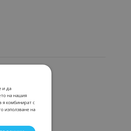
 и да
ето на нашия
а я комбинират с
то използване на