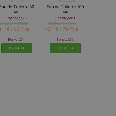
Eau de Toilette 50
Eau de Toilette 100
мл
мл
Разгледай
Разгледай
39.83€ / 77.90лв.
50.06€ / 97.91лв.
90
39
85
90
1.
€ /
62.
лв.
40.
€ /
79.
лв.
Бонус: 20 т.
Бонус: 25 т.
КУПИ
КУПИ