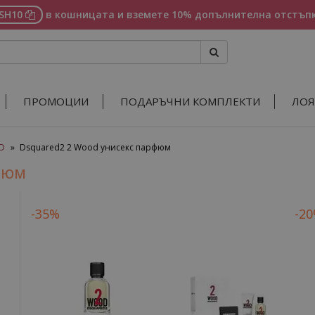
ASH10
в кошницата и вземете 10% допълнителна отстъпк
ПРОМОЦИИ
ПОДАРЪЧНИ КОМПЛЕКТИ
ЛОЯ
D
»
Dsquared2 2 Wood унисекс парфюм
РФЮМ
-35%
-2