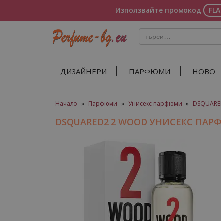
Използвайте промокод
FL
ДИЗАЙНЕРИ
ПАРФЮМИ
НОВО
Начало
»
Парфюми
»
Унисекс парфюми
»
DSQUARE
DSQUARED2 2 WOOD УНИСЕКС ПА