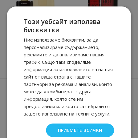
Този уебсайт използва
бисквитки
Ние използваме бисквитки, за да
персонализираме съдържанието,
ZINO
HOT WATER
рекламите и да анализираме нашия
58
90
28.
€ / 55.
лв.
трафик. Също така споделяме
90
83
90
01
21.
€ / 42.
от
17.
€ / 35.
лв.
лв.
информация за използването на нашия
сайт от ваша страна с нашите
партньори за реклама и анализи, които
Нови парфюми
може да я комбинират с друга
информация, която сте им
предоставили или която са събрали от
вашето използване на техните услуги.
ПРИЕМЕТЕ ВСИЧКИ