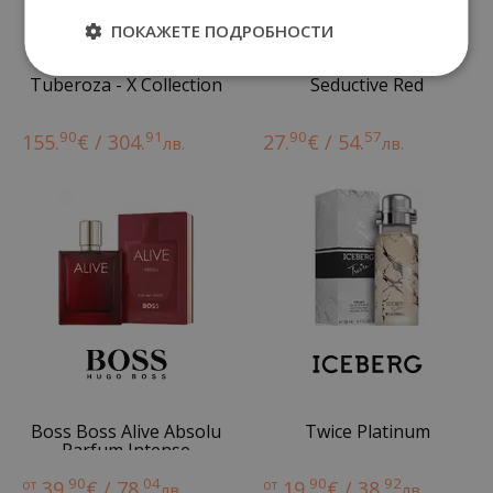
ПОКАЖЕТЕ ПОДРОБНОСТИ
Tuberoza - X Collection
Seductive Red
90
91
90
57
155.
€ / 304.
27.
€ / 54.
лв.
лв.
Boss Boss Alive Absolu
Twice Platinum
Parfum Intense
90
04
90
92
от
39.
€ / 78.
от
19.
€ / 38.
лв.
лв.