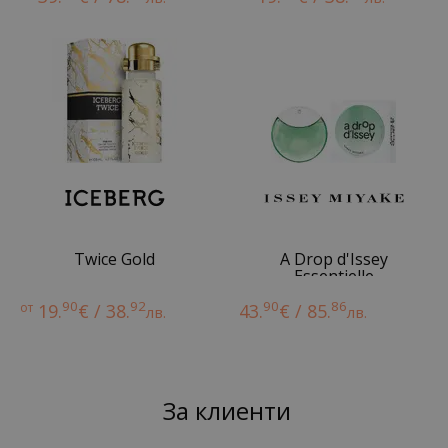
Twice Gold
A Drop d'Issey
Essentielle
90
92
90
86
от
19.
€ / 38.
43.
€ / 85.
лв.
лв.
За клиенти