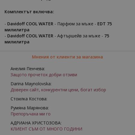
Комплектът включва:
-
Davidoff COOL WATER
- Парфюм за мъже -
EDT 75
милилитра
-
Davidoff COOL WATER
- Афтършейв за мъже -
75
милилитра
Мнения от клиенти за магазина
Анелия Пенчева:
Защото прочетох добри отзиви
Darina Maynolovska:
Доверен сайт, конкурентни цени, богат избор
Стоилка Костова:
Румяна Марянова:
Препоръчаха ми го
АДРИАНА ХРИСТОЗОВА:
КЛИЕНТ СЪМ ОТ МНОГО ГОДИНИ