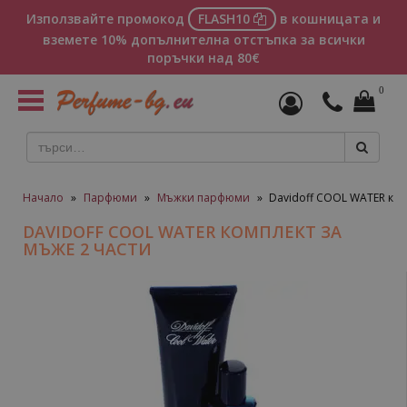
Използвайте промокод
FLASH10
в кошницата и
вземете 10% допълнителна отстъпка за всички
поръчки над 80€
0
Toggle
navigation
Начало
»
Парфюми
»
Мъжки парфюми
»
Davidoff COOL WATER ком
DAVIDOFF COOL WATER КОМПЛЕКТ ЗА
МЪЖЕ 2 ЧАСТИ