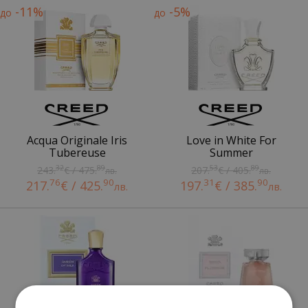
-11%
-5%
до
до
Acqua Originale Iris
Love in White For
Tubereuse
Summer
32
89
53
89
243.
€ / 475.
207.
€ / 405.
лв.
лв.
76
90
31
90
217.
€ / 425.
197.
€ / 385.
лв.
лв.