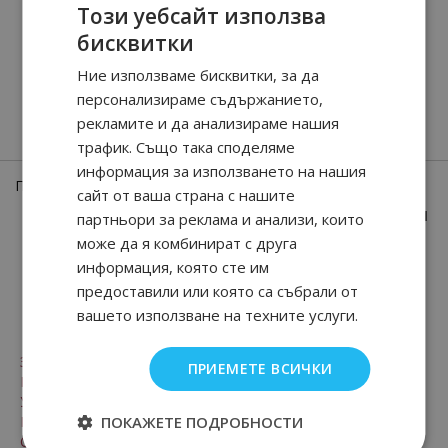
Този уебсайт използва
бисквитки
Queen of Silk
Wind Flowers
Ние използваме бисквитки, за да
персонализираме съдържанието,
рекламите и да анализираме нашия
90
85
90
94
247.
€ / 484.
245.
€ / 480.
лв.
лв.
трафик. Също така споделяме
информация за използването на нашия
Показани
1
-
8
(всичко
8
позиции)
сайт от ваша страна с нашите
1
партньори за реклама и анализи, които
може да я комбинират с друга
информация, която сте им
предоставили или която са събрали от
За клиенти
вашето използване на техните услуги.
Заплащане и доставка
ПРИЕМЕТЕ ВСИЧКИ
Безопасност
Условия за ползване
Рекламации и право на връщане
ПОКАЖЕТЕ ПОДРОБНОСТИ
Онлайн решаване на спорове