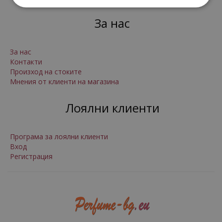
За нас
За нас
Контакти
Произход на стоките
Мнения от клиенти на магазина
Лоялни клиенти
Програма за лоялни клиенти
Вход
Регистрация