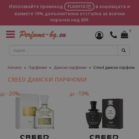
Използвайте промокод
FLASH10
в кошницата и
вземете 10% допълнителна отстъпка за всички
поръчки над 80€
0
Toggle
navigation
Начало
»
Парфюми
»
Дамски парфюми
»
Creed дамски парфюми
CREED ДАМСКИ ПАРФЮМИ
-20%
-19%
до
до