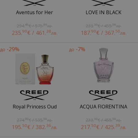
Aventus for Her
LOVE IN BLACK
45
89
10
90
294.
€ / 575.
233.
€ / 455.
лв.
лв.
90
38
90
50
235.
€ / 461.
187.
€ / 367.
лв.
лв.
-29%
-7%
до
до
Royal Princess Oud
ACQUA FIORENTINA
00
90
10
90
274.
€ / 535.
233.
€ / 455.
лв.
лв.
50
36
50
39
195.
€ / 382.
217.
€ / 425.
лв.
лв.