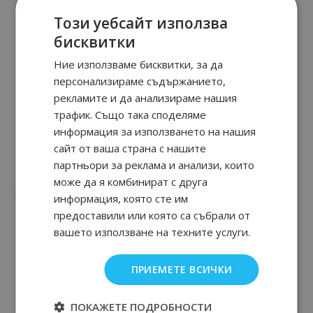
Този уебсайт използва
бисквитки
Ние използваме бисквитки, за да
персонализираме съдържанието,
рекламите и да анализираме нашия
трафик. Също така споделяме
информация за използването на нашия
сайт от ваша страна с нашите
Wind Flowers
ACQUA FIORENTINA
партньори за реклама и анализи, които
10
90
233.
€ / 455.
лв.
може да я комбинират с друга
90
94
50
39
245.
€ / 480.
217.
€ / 425.
лв.
лв.
информация, която сте им
предоставили или която са събрали от
вашето използване на техните услуги.
ПРИЕМЕТЕ ВСИЧКИ
ПОКАЖЕТЕ ПОДРОБНОСТИ