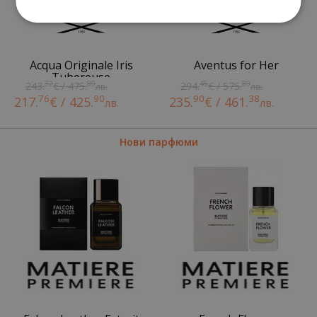
Acqua Originale Iris
Aventus for Her
Tubereuse
32
89
45
89
243.
€ / 475.
294.
€ / 575.
лв.
лв.
76
90
90
38
217.
€ / 425.
235.
€ / 461.
лв.
лв.
Нови парфюми