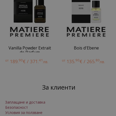
Vanilla Powder Extrait
Bois d'Ebene
de Parfum
90
41
90
80
от
189.
€ / 371.
от
135.
€ / 265.
лв.
лв.
За клиенти
Заплащане и доставка
Безопасност
Условия за ползване