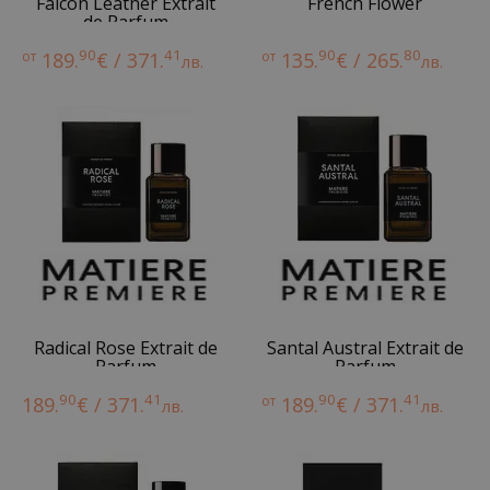
Falcon Leather Extrait
French Flower
de Parfum
90
41
90
80
от
189.
€ / 371.
от
135.
€ / 265.
лв.
лв.
Radical Rose Extrait de
Santal Austral Extrait de
Parfum
Parfum
90
41
90
41
189.
€ / 371.
от
189.
€ / 371.
лв.
лв.