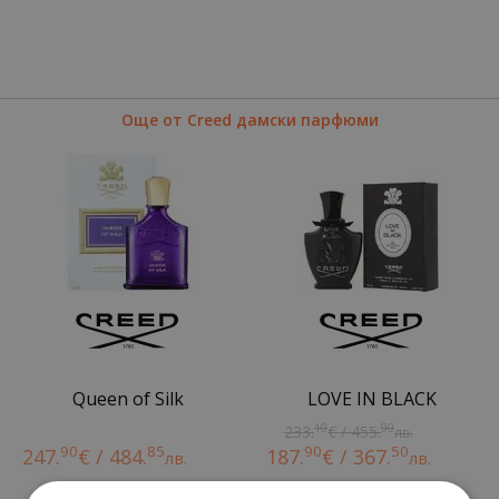
Още от Creed дамски парфюми
Queen of Silk
LOVE IN BLACK
10
90
233.
€ / 455.
лв.
90
85
90
50
247.
€ / 484.
187.
€ / 367.
лв.
лв.