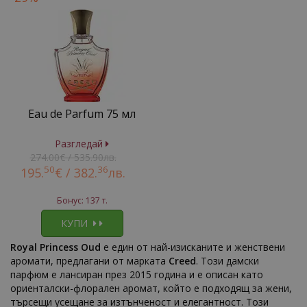
Eau de Parfum 75 мл
Разгледай
274.00€ / 535.90лв.
50
36
195.
€ /
382.
лв.
Бонус: 137 т.
КУПИ
Royal Princess Oud
е един от най-изисканите и женствени
аромати, предлагани от марката
Creed
. Този дамски
парфюм е лансиран през 2015 година и е описан като
ориенталски-флорален аромат, който е подходящ за жени,
търсещи усещане за изтънченост и елегантност. Този