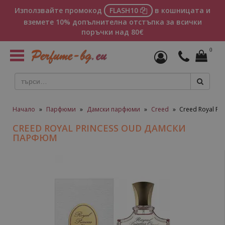
Използвайте промокод
FLASH10
в кошницата и
вземете 10% допълнителна отстъпка за всички
поръчки над 80€
0
Toggle
navigation
Начало
»
Парфюми
»
Дамски парфюми
»
Creed
»
Creed Royal Pr
CREED ROYAL PRINCESS OUD ДАМСКИ
ПАРФЮМ