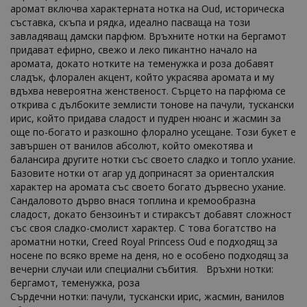
аромат включва характерната нотка на Oud, историческа
съставка, скъпа и рядка, идеално пасваща на този
завладяващ дамски парфюм. Връхните нотки на бергамот
придават ефирно, свежо и леко пикантно начало на
аромата, докато нотките на теменужка и роза добавят
сладък, флорален акцент, който украсява аромата и му
вдъхва невероятна женственост. Сърцето на парфюма се
открива с дълбоките землисти тонове на пачули, тускански
ирис, който придава сладост и пудрен нюанс и жасмин за
още по-богато и разкошно флорално усещане. Този букет е
завършен от ванилов абсолют, който омекотява и
балансира другите нотки със своето сладко и топло ухание.
Базовите нотки от агар уд допринасят за ориенталския
характер на аромата със своето богато дървесно ухание.
Сандаловото дърво внася топлина и кремообразна
сладост, докато бензоинът и стираксът добавят сложност
със своя сладко-смолист характер. С това богатство на
ароматни нотки, Creed Royal Princess Oud е подходящ за
носене по всяко време на деня, но е особено подходящ за
вечерни случаи или специални събития. Връхни нотки:
бергамот, теменужка, роза
Сърдечни нотки: пачули, тускански ирис, жасмин, ванилов