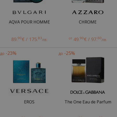
AQVA POUR HOMME
CHROME
90
83
90
60
89.
€ / 175.
от
49.
€ / 97.
лв.
лв.
-23%
-25%
до
до
EROS
The One Eau de Parfum