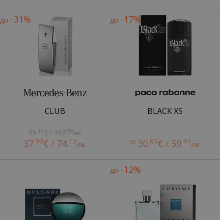
-31%
-17%
до
до
CLUB
BLACK XS
17
90
55.
€ / 107.
лв.
90
13
63
91
37.
€ / 74.
от
30.
€ / 59.
лв.
лв.
-12%
до