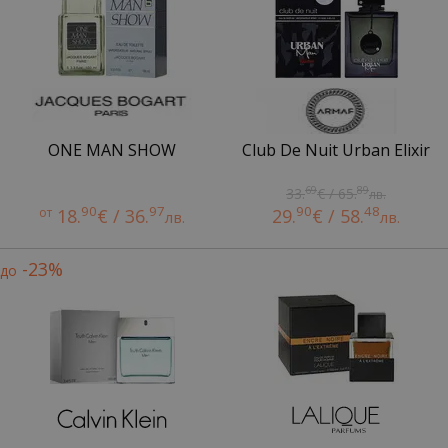
ONE MAN SHOW
Club De Nuit Urban Elixir
69
89
33.
€ / 65.
лв.
90
97
90
48
от
18.
€ / 36.
29.
€ / 58.
лв.
лв.
-23%
до