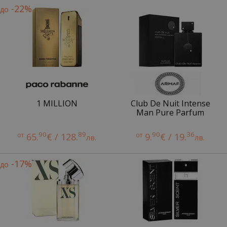
-22%
до
1 MILLION
Club De Nuit Intense
Man Pure Parfum
90
89
90
36
от
65.
€ / 128.
от
9.
€ / 19.
лв.
лв.
-17%
до