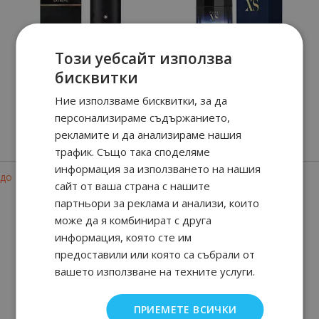
Този уебсайт използва
бисквитки
Montblanc Explorer
Pure XS
Ние използваме бисквитки, за да
Extreme
персонализираме съдържанието,
рекламите и да анализираме нашия
90
01
90
95
от
17.
€ / 35.
от
41.
€ / 81.
лв.
лв.
трафик. Също така споделяме
информация за използването на нашия
-26%
-35%
до
до
сайт от ваша страна с нашите
партньори за реклама и анализи, които
може да я комбинират с друга
информация, която сте им
предоставили или която са събрали от
вашето използване на техните услуги.
THE GAME
for Men Intense
ПРИЕМЕТЕ ВСИЧКИ