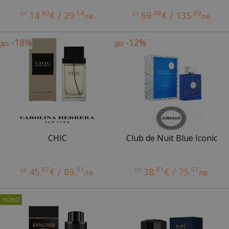
90
14
48
89
от
14.
€ / 29.
от
69.
€ / 135.
лв.
лв.
-18%
-12%
до
до
CHIC
Club de Nuit Blue Iconic
97
91
81
91
от
45.
€ / 89.
от
38.
€ / 75.
лв.
лв.