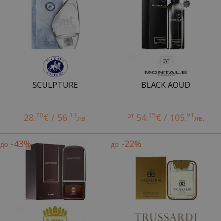
SCULPTURE
BLACK AOUD
70
13
15
91
28.
€ / 56.
от
54.
€ / 105.
лв.
лв.
-43%
-22%
до
до