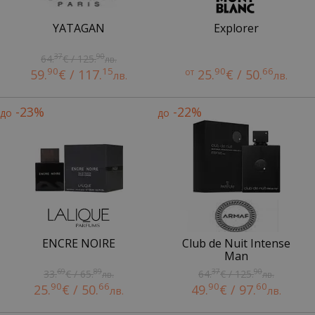
YATAGAN
Explorer
37
90
64.
€ / 125.
лв.
90
15
90
66
59.
€ / 117.
от
25.
€ / 50.
лв.
лв.
-23%
-22%
до
до
ENCRE NOIRE
Club de Nuit Intense
Man
69
89
37
90
33.
€ / 65.
64.
€ / 125.
лв.
лв.
90
66
90
60
25.
€ / 50.
49.
€ / 97.
лв.
лв.