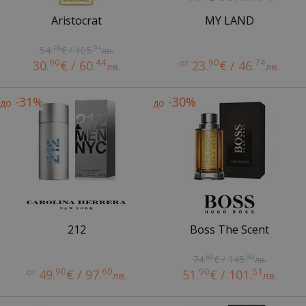
Aristocrat
MY LAND
15
91
54.
€ / 105.
лв.
90
44
90
74
30.
€ / 60.
от
23.
€ / 46.
лв.
лв.
-31%
-30%
до
до
212
Boss The Scent
60
90
74.
€ / 145.
лв.
90
60
90
51
от
49.
€ / 97.
51.
€ / 101.
лв.
лв.