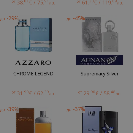
81
91
30
89
от
38.
€ / 75.
от
61.
€ / 119.
лв.
лв.
-29%
-45%
до
до
CHROME LEGEND
Supremacy Silver
90
39
90
48
от
31.
€ / 62.
от
29.
€ / 58.
лв.
лв.
-39%
-37%
до
до