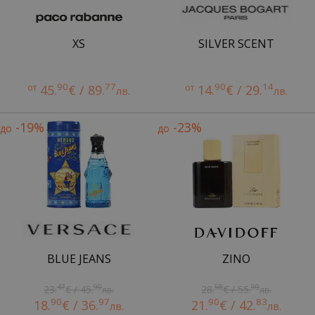
XS
SILVER SCENT
90
77
90
14
от
45.
€ / 89.
от
14.
€ / 29.
лв.
лв.
-19%
-23%
до
до
BLUE JEANS
ZINO
47
90
58
90
23.
€ / 45.
28.
€ / 55.
лв.
лв.
90
97
90
83
18.
€ / 36.
21.
€ / 42.
лв.
лв.