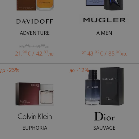
ADVENTURE
A MEN
74
90
35.
€ / 69.
лв.
90
83
92
90
21.
€ / 42.
от
43.
€ / 85.
лв.
лв.
-23%
-12%
до
до
EUPHORIA
SAUVAGE