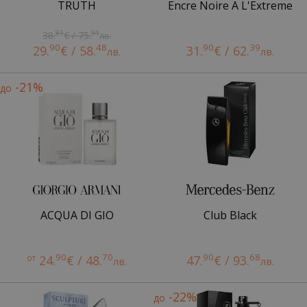
TRUTH
Encre Noire A L'Extreme
81
91
38.
€ / 75.
лв.
90
48
90
39
29.
€ / 58.
31.
€ / 62.
лв.
лв.
-21%
до
ACQUA DI GIO
Club Black
90
70
90
68
от
24.
€ / 48.
47.
€ / 93.
лв.
лв.
-22%
до