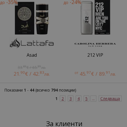
-35%
-24%
до
до
Asad
212 VIP
69
89
33.
€ / 65.
лв.
90
83
97
91
21.
€ / 42.
от
45.
€ / 89.
лв.
лв.
Показани
1
-
44
(всичко
794
позиции)
1
2
3
4
5
...
Следваща
За клиенти