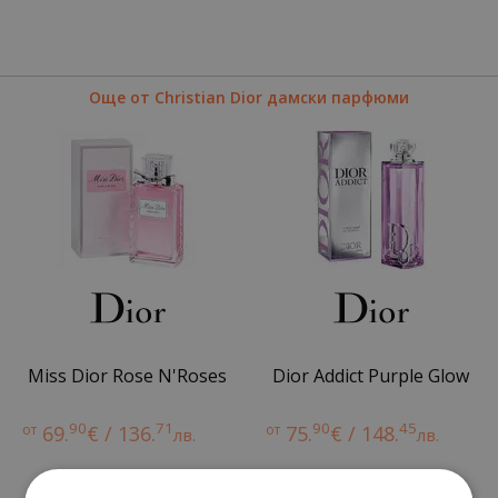
Още от Christian Dior дамски парфюми
Miss Dior Rose N'Roses
Dior Addict Purple Glow
90
71
90
45
от
69.
€ / 136.
от
75.
€ / 148.
лв.
лв.