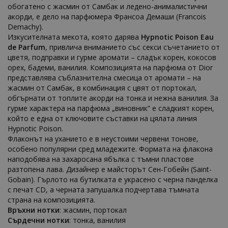
обогатено с жасмин от Самбак и ледено-анималистични
акорди, е дело на парфюмера Франсоа Демаши (Francois
Demachy).
Изкусителната мекота, която дарява
Hypnotic Poison Eau
de Parfum
, привлича вниманието със секси съчетанието от
цветя, подправки и гурме аромати – сладък корен, кокосов
орех, бадеми, ванилия. Композицията на парфюма от Dior
представлява съблазнителна смесица от аромати – на
жасмин от Самбак, в комбинация с цвят от портокал,
обгърнати от топлите акорди на тонка и нежна ванилия. За
гурме характера на парфюма „виновник” е сладкият корен,
който е една от ключовите съставки на цялата линия
Hypnotic Poison.
Флаконът на уханието е в неустоими червени тонове,
особено популярни сред младежите. Формата на флакона
наподобява на захаросана ябълка с тъмни пластове
разтопена лава. Дизайнер е майсторът Сен-Гобейн (Saint-
Gobain). Гърлото на бутилката е украсено с черна панделка
с печат CD, а черната запушалка подчертава тъмната
страна на композицията.
Връхни нотки
: жасмин, портокал
Сърдечни нотки
: тонка, ванилия