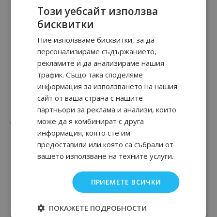
Този уебсайт използва
бисквитки
Ние използваме бисквитки, за да
персонализираме съдържанието,
рекламите и да анализираме нашия
трафик. Също така споделяме
информация за използването на нашия
сайт от ваша страна с нашите
Dior Miss Dior Essence
Poison Girl
партньори за реклама и анализи, които
може да я комбинират с друга
90
39
39
90
от
99.
€ / 195.
110.
€ / 215.
лв.
лв.
информация, която сте им
предоставили или която са събрали от
вашето използване на техните услуги.
ПРИЕМЕТЕ ВСИЧКИ
ПОКАЖЕТЕ ПОДРОБНОСТИ