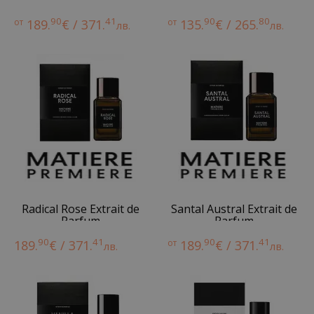
de Parfum
90
41
90
80
от
189.
€ / 371.
от
135.
€ / 265.
лв.
лв.
Radical Rose Extrait de
Santal Austral Extrait de
Parfum
Parfum
90
41
90
41
189.
€ / 371.
от
189.
€ / 371.
лв.
лв.