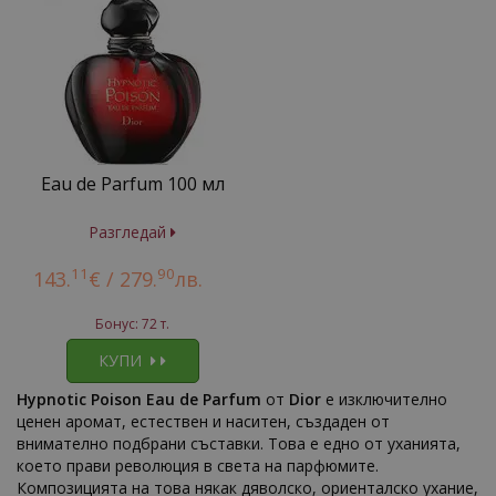
Eau de Parfum 100 мл
Разгледай
11
90
143.
€ /
279.
лв.
Бонус: 72 т.
КУПИ
Hypnotic Poison Eau de Parfum
от
Dior
е изключително
ценен аромат, естествен и наситен, създаден от
внимателно подбрани съставки. Това е едно от уханията,
което прави революция в света на парфюмите.
Композицията на това някак дяволско, ориенталско ухание,