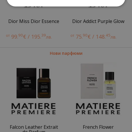
Dior Miss Dior Essence
Dior Addict Purple Glow
90
39
90
45
от
99.
€ / 195.
от
75.
€ / 148.
лв.
лв.
Нови парфюми
Falcon Leather Extrait
French Flower