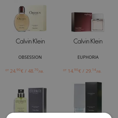
OBSESSION
EUPHORIA
90
70
90
14
от
24.
€ / 48.
от
14.
€ / 29.
лв.
лв.