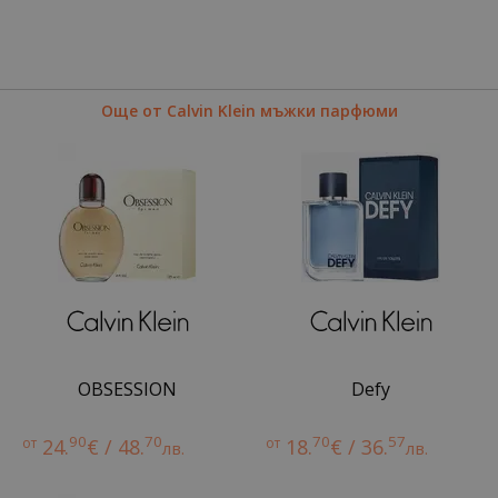
Още от Calvin Klein мъжки парфюми
OBSESSION
Defy
90
70
70
57
от
24.
€ / 48.
от
18.
€ / 36.
лв.
лв.