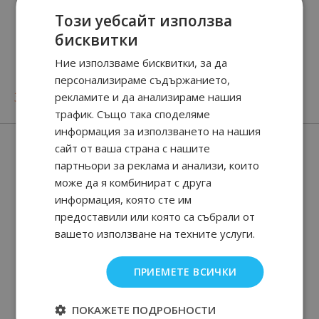
Този уебсайт използва
бисквитки
ETERNITY
CK CONTRADICTION
Ние използваме бисквитки, за да
персонализираме съдържанието,
92
90
43.
€ / 85.
лв.
69
89
70
66
33.
€ / 65.
от
16.
€ / 32.
рекламите и да анализираме нашия
лв.
лв.
трафик. Също така споделяме
информация за използването на нашия
Нови парфюми
сайт от ваша страна с нашите
партньори за реклама и анализи, които
може да я комбинират с друга
информация, която сте им
предоставили или която са събрали от
вашето използване на техните услуги.
ПРИЕМЕТЕ ВСИЧКИ
ПОКАЖЕТЕ ПОДРОБНОСТИ
Sama
Aamal