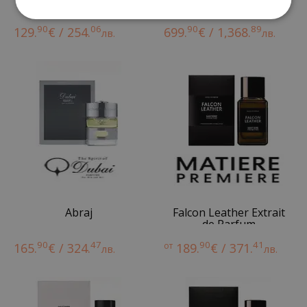
90
06
90
89
129.
€ / 254.
699.
€ / 1,368.
лв.
лв.
Abraj
Falcon Leather Extrait
de Parfum
90
47
90
41
165.
€ / 324.
от
189.
€ / 371.
лв.
лв.