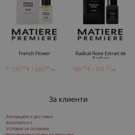
French Flower
Radical Rose Extrait de
Parfum
90
80
90
41
от
135.
€ / 265.
189.
€ / 371.
лв.
лв.
За клиенти
Заплащане и доставка
Безопасност
Условия за ползване
Рекламации и право на връщане