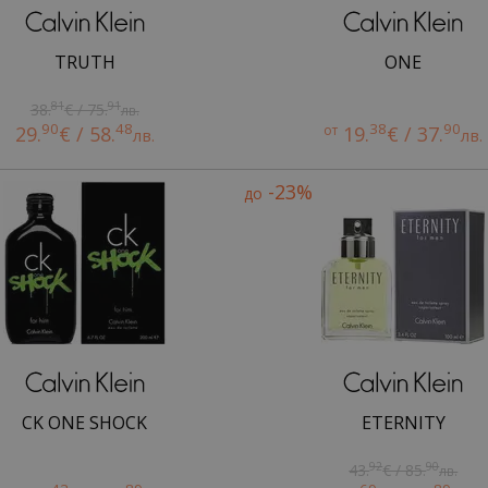
TRUTH
ONE
81
91
38.
€ / 75.
лв.
90
48
38
90
29.
€ / 58.
от
19.
€ / 37.
лв.
лв.
-23%
до
CK ONE SHOCK
ETERNITY
92
90
43.
€ / 85.
лв.