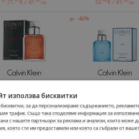
42
89
69
89
от
21.
€ / 41.
33.
€ / 65.
лв.
лв.
-46%
до
ternity Flame For Men
Eternity Air For Men
йт използва бисквитки
08
90
51.
€ / 99.
лв.
90
88
70
18
от
20.
€ / 40.
27.
€ / 54.
лв.
лв.
бисквитки, за да персонализираме съдържанието, рекламите
шия трафик. Също така споделяме информация за използван
рана с нашите партньори за реклама и анализи, които може д
-35%
до
я, която сте им предоставили или която са събрали от ваше