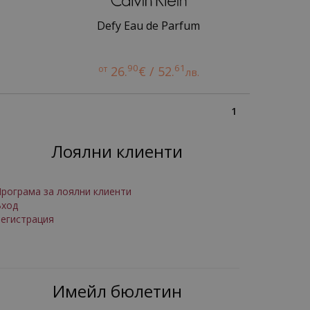
N
Defy Eau de Parfum
90
61
от
26.
€ / 52.
лв.
1
Лоялни клиенти
рограма за лоялни клиенти
Вход
егистрация
Имейл бюлетин