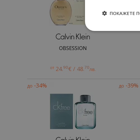
ПОКАЖЕТЕ 
OBSESSION
90
70
от
24.
€ / 48.
лв.
-34%
-39%
до
до