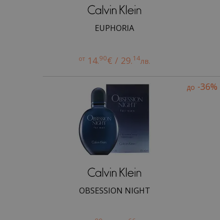
EUPHORIA
90
14
от
14.
€ / 29.
лв.
-36%
до
OBSESSION NIGHT