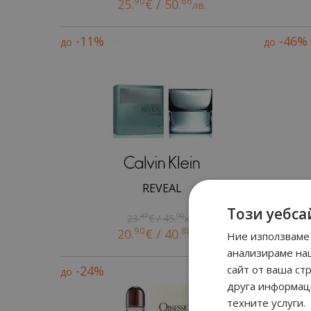
90
66
25.
€ / 50.
лв.
-11%
-46%
до
до
REVEAL
E
Този уебса
47
90
23.
€ / 45.
лв.
90
88
20.
€ / 40.
лв.
Ние използваме 
анализираме на
-24%
сайт от ваша ст
-31%
до
до
друга информаци
техните услуги.