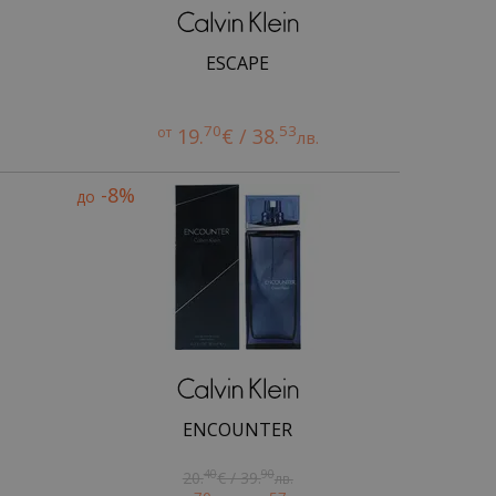
ESCAPE
70
53
от
19.
€ / 38.
лв.
-8%
до
ENCOUNTER
40
90
20.
€ / 39.
лв.