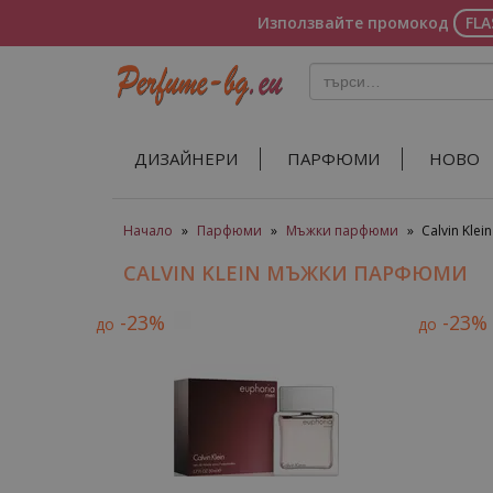
Използвайте промокод
FL
ДИЗАЙНЕРИ
ПАРФЮМИ
НОВО
Начало
»
Парфюми
»
Мъжки парфюми
»
Calvin Kle
CALVIN KLEIN МЪЖКИ ПАРФЮМИ
-23%
-23%
до
до