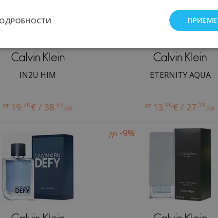
ПОДРОБНОСТИ
ПРИЕМЕ
IN2U HIM
ETERNITY AQUA
70
53
90
19
от
19.
€ / 38.
от
13.
€ / 27.
лв.
лв.
-9%
до