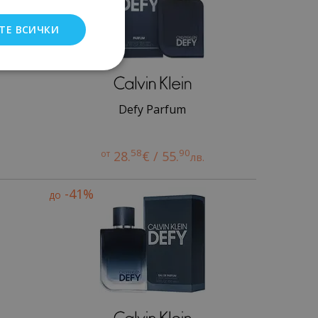
ТЕ ВСИЧКИ
Defy Parfum
58
90
от
28.
€ / 55.
лв.
-41%
до