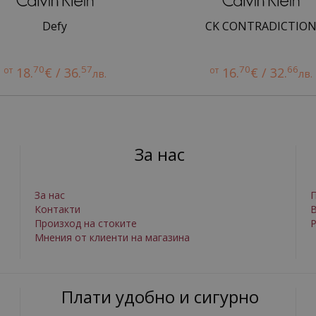
Defy
CK CONTRADICTIO
70
57
70
66
от
18.
€ / 36.
от
16.
€ / 32.
лв.
лв.
За нас
За нас
П
Контакти
Произход на стоките
Р
Мнения от клиенти на магазина
Плати удобно и сигурно