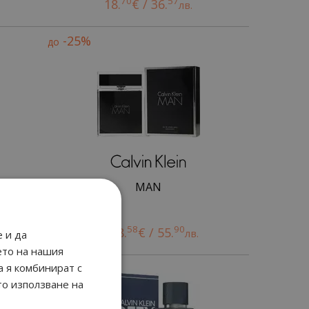
70
57
18.
€ / 36.
лв.
-25%
до
MAN
58
90
от
28.
€ / 55.
лв.
 и да
ето на нашия
а я комбинират с
то използване на