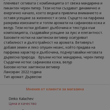
пленяват сетивата с комбинацията от свежа мандарина и
пикантен черен пипер. Тези нотки създават динамично и
енергично начало, което веднага привлича вниманието и
оставя усещане за жизненост и сила. Сърцето на парфюма
разкрива изисканите и топли аромати на сафианова кожа и
велур. Тези нотки добавят дълбочина и текстура към
композицията, създавайки усещане за лукс и елегантност.
Базовите нотки на хаитянски ветивер осигуряват
стабилност и дълготрайност на аромата. Ветиверът
добавя земен и леко опушен нюанс, който придава на
парфюма характер и дълбочина, подчертавайки неговата
дървесна природа. Връхни нотки: мандарина, черен пипер
Сърдечни нотки: сафианова кожа, велур
Базови нотки: хаитянски ветивер
Лансиран: 2022 година
Тип аромат: Дървесни
Мнения от клиенти за магазина
Dinko Kalachev:
Цена и качество