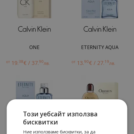
ONE
ETERNITY AQUA
38
90
90
19
от
19.
€ / 37.
от
13.
€ / 27.
лв.
лв.
Този уебсайт използва
бисквитки
Ние използваме бисквитки, за да