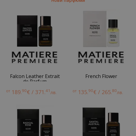
Нови парфюми
Falcon Leather Extrait
French Flower
de Parfum
90
41
90
80
от
189.
€ / 371.
от
135.
€ / 265.
лв.
лв.