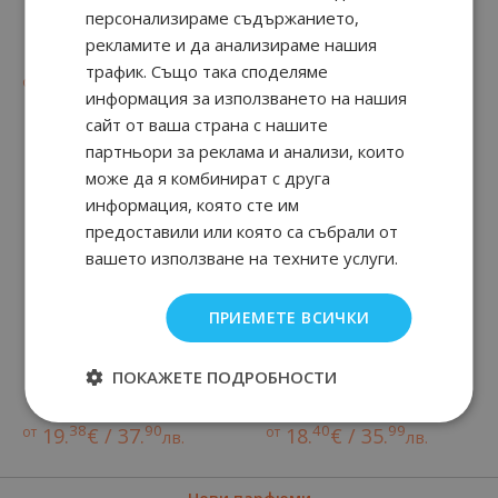
персонализираме съдържанието,
ETERNITY AQUA
OBSESSION
рекламите и да анализираме нашия
трафик. Също така споделяме
90
19
90
70
от
13.
€ / 27.
от
24.
€ / 48.
лв.
лв.
информация за използването на нашия
сайт от ваша страна с нашите
партньори за реклама и анализи, които
може да я комбинират с друга
информация, която сте им
предоставили или която са събрали от
вашето използване на техните услуги.
ПРИЕМЕТЕ ВСИЧКИ
ПОКАЖЕТЕ ПОДРОБНОСТИ
ONE
CK FREE
38
90
40
99
от
19.
€ / 37.
от
18.
€ / 35.
лв.
лв.