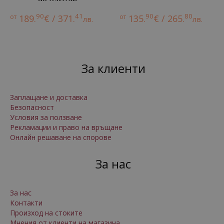
de Parfum
90
41
90
80
от
189.
€ / 371.
от
135.
€ / 265.
лв.
лв.
За клиенти
Заплащане и доставка
Безопасност
Условия за ползване
Рекламации и право на връщане
Онлайн решаване на спорове
За нас
За нас
Контакти
Произход на стоките
Мнения от клиенти на магазина