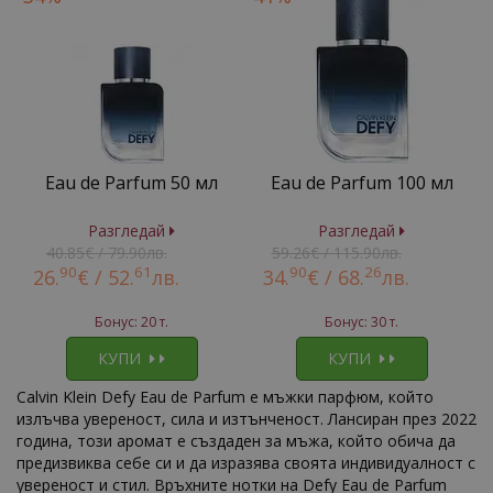
Eau de Parfum 50 мл
Eau de Parfum 100 мл
Разгледай
Разгледай
40.85€ / 79.90лв.
59.26€ / 115.90лв.
90
61
90
26
26.
€ /
52.
лв.
34.
€ /
68.
лв.
Бонус: 20 т.
Бонус: 30 т.
КУПИ
КУПИ
Calvin Klein Defy Eau de Parfum е мъжки парфюм, който
излъчва увереност, сила и изтънченост. Лансиран през 2022
година, този аромат е създаден за мъжа, който обича да
предизвиква себе си и да изразява своята индивидуалност с
увереност и стил. Връхните нотки на Defy Eau de Parfum