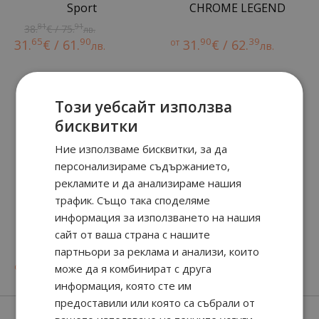
Sport
CHROME LEGEND
81
91
38.
€ / 75.
лв.
65
90
90
39
31.
€ / 61.
от
31.
€ / 62.
лв.
лв.
Този уебсайт използва
бисквитки
Ние използваме бисквитки, за да
персонализираме съдържанието,
рекламите и да анализираме нашия
трафик. Също така споделяме
информация за използването на нашия
Chrome Parfum
Sport Eau de Toilette
сайт от ваша страна с нашите
партньори за реклама и анализи, които
90
13
90
74
от
37.
€ / 74.
23.
€ / 46.
може да я комбинират с друга
лв.
лв.
информация, която сте им
предоставили или която са събрали от
Нови парфюми