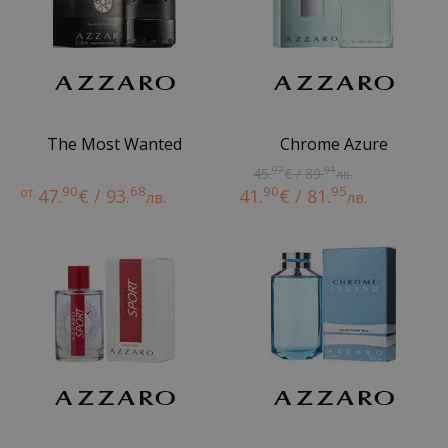
The Most Wanted
Chrome Azure
97
91
45.
€ / 89.
лв.
90
68
90
95
от
47.
€ / 93.
41.
€ / 81.
лв.
лв.