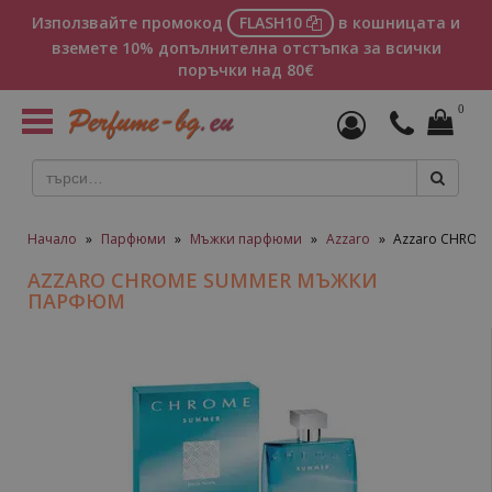
Използвайте промокод
FLASH10
в кошницата и
вземете 10% допълнителна отстъпка за всички
поръчки над 80€
0
Toggle
navigation
Начало
»
Парфюми
»
Мъжки парфюми
»
Azzaro
»
Azzaro CHROM
AZZARO CHROME SUMMER МЪЖКИ
ПАРФЮМ