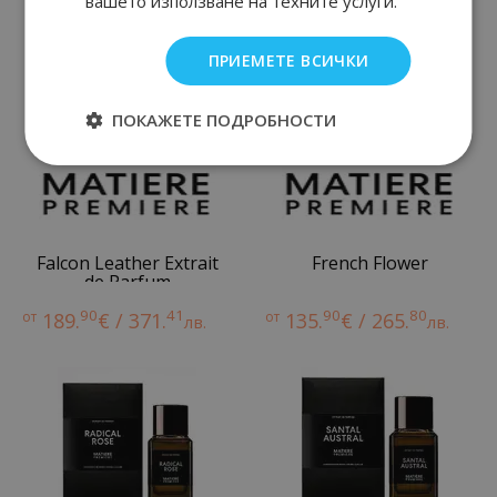
вашето използване на техните услуги.
ПРИЕМЕТЕ ВСИЧКИ
ПОКАЖЕТЕ ПОДРОБНОСТИ
Falcon Leather Extrait
French Flower
de Parfum
90
41
90
80
от
189.
€ / 371.
от
135.
€ / 265.
лв.
лв.