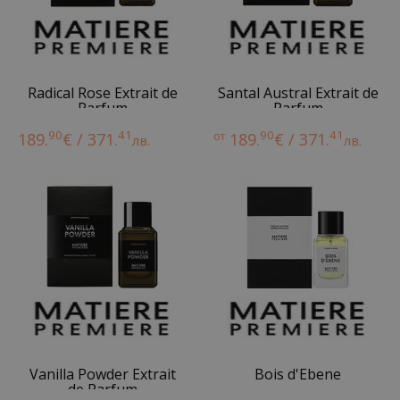
Radical Rose Extrait de
Santal Austral Extrait de
Parfum
Parfum
90
41
90
41
189.
€ / 371.
от
189.
€ / 371.
лв.
лв.
Vanilla Powder Extrait
Bois d'Ebene
de Parfum