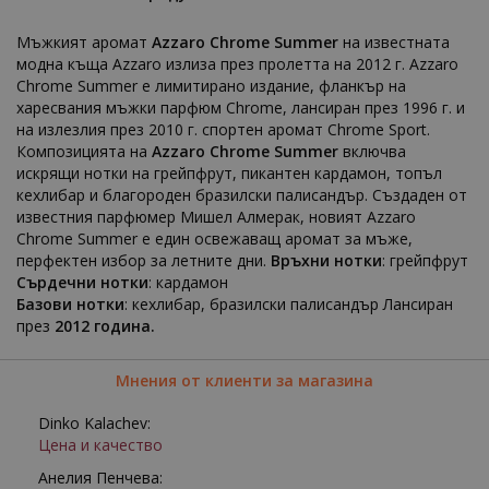
Мъжкият аромат
Azzaro Chrome Summer
на известната
модна къща Azzaro излиза през пролетта на 2012 г. Azzaro
Chrome Summer е лимитирано издание, фланкър на
харесвания мъжки парфюм Chrome, лансиран през 1996 г. и
на излезлия през 2010 г. спортен аромат Chrome Sport.
Композицията на
Azzaro Chrome Summer
включва
искрящи нотки на грейпфрут, пикантен кардамон, топъл
кехлибар и благороден бразилски палисандър. Създаден от
известния парфюмер Мишел Алмерак, новият Azzaro
Chrome Summer е един освежаващ аромат за мъже,
перфектен избор за летните дни.
Връхни нотки
: грейпфрут
Сърдечни нотки
: кардамон
Базови нотки
: кехлибар, бразилски палисандър Лансиран
през
2012 година.
Мнения от клиенти за магазина
Dinko Kalachev:
Цена и качество
Анелия Пенчева: