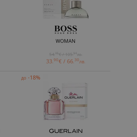
WOMAN
15
91
54.
€ / 105.
лв.
90
30
33.
€ / 66.
лв.
-18%
до