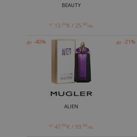
BEAUTY
24
90
от
13.
€ / 25.
лв.
-40%
-21%
до
до
ALIEN
90
68
от
47.
€ / 93.
лв.