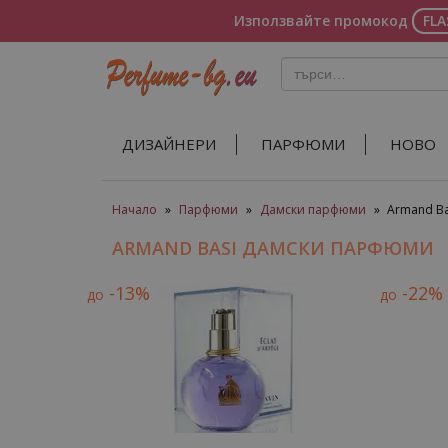
Използвайте промокод
FL
ДИЗАЙНЕРИ
ПАРФЮМИ
НОВО
Начало
»
Парфюми
»
Дамски парфюми
»
Armand B
ARMAND BASI ДАМСКИ ПАРФЮМИ
-13%
-22%
до
до