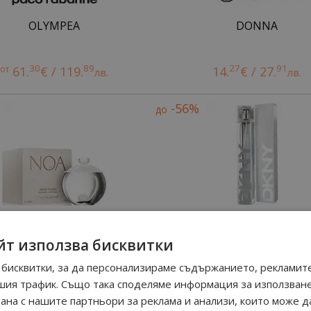
OLYMPEA
DONNA
30
89
27
91
от
61.
€ / 119.
14.
€ / 27.
лв.
лв.
-56%
до
йт използва бисквитки
NOA
DKNY
бисквитки, за да персонализираме съдържанието, рекламите
шия трафик. Също така споделяме информация за използван
60
90
74.
€ / 145.
лв.
58
90
90
35
от
28.
€ / 55.
32.
€ / 64.
рана с нашите партньори за реклама и анализи, които може д
лв.
лв.