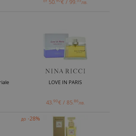
90
55
от
50.
€ / 99.
.
лв.
iale
LOVE IN PARIS
90
86
43.
€ / 85.
лв.
-28%
до