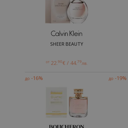
SHEER BEAUTY
90
79
от
22.
€ / 44.
лв.
-16%
-19%
до
до