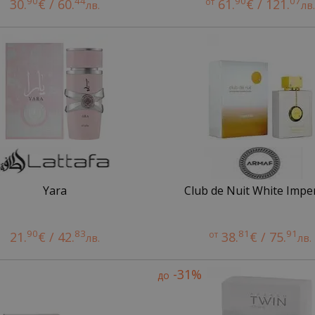
90
44
90
07
30.
€ / 60.
от
61.
€ / 121.
лв.
лв
Yara
Club de Nuit White Imper
90
83
81
91
21.
€ / 42.
от
38.
€ / 75.
лв.
лв.
-31%
до