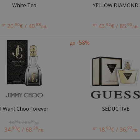
White Tea
YELLOW DIAMOND
90
88
92
90
от
20.
€ / 40.
от
43.
€ / 85.
лв.
лв.
-58%
до
I Want Choo Forever
SEDUCTIVE
92
90
43.
€ / 85.
лв.
90
26
90
97
34.
€ / 68.
от
18.
€ / 36.
лв.
лв.