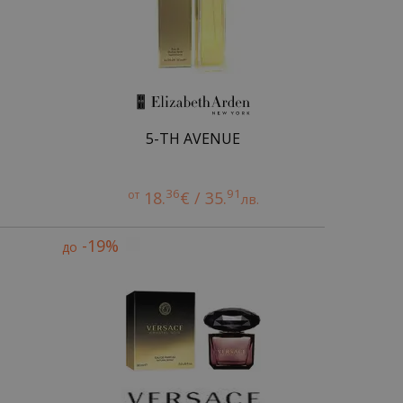
5-TH AVENUE
36
91
от
18.
€ / 35.
лв.
-19%
до