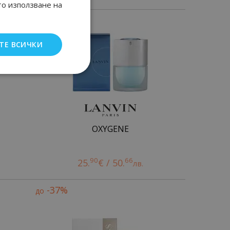
то използване на
ТЕ ВСИЧКИ
OXYGENE
90
66
25.
€ / 50.
лв.
-37%
до