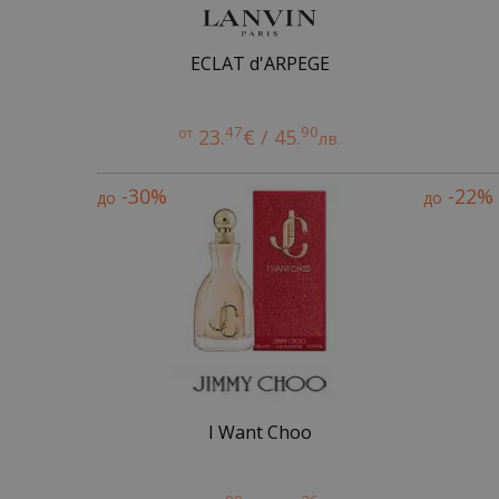
ECLAT d'ARPEGE
47
90
от
23.
€ / 45.
лв.
-30%
-22%
до
до
I Want Choo