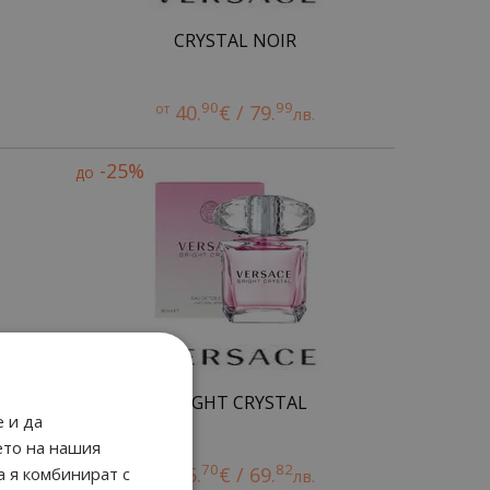
CRYSTAL NOIR
90
99
от
40.
€ / 79.
лв.
-25%
до
BRIGHT CRYSTAL
 и да
ето на нашия
70
82
от
35.
€ / 69.
а я комбинират с
лв.