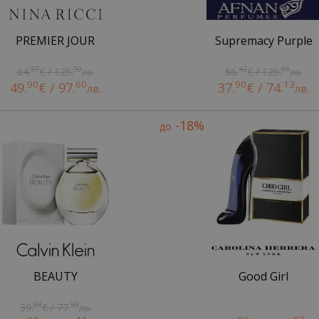
PREMIER JOUR
Supremacy Purple
37
90
42
91
64.
€ / 125.
66.
€ / 129.
лв.
лв.
90
60
90
13
49.
€ / 97.
37.
€ / 74.
лв.
лв.
-18%
до
BEAUTY
Good Girl
83
90
39.
€ / 77.
лв.