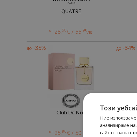
QUATRE
58
90
от
28.
€ / 55.
лв.
-35%
-34%
до
до
Този уебса
Club De Nuit
Ние използваме 
анализираме на
90
66
от
25.
€ / 50.
сайт от ваша ст
лв.