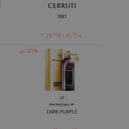
1881
47
90
от
23.
€ / 45.
лв.
-27%
до
DARK PURPLE