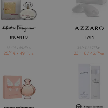
INCANTO
TWIN
74
90
72
91
35.
€ / 69.
34.
€ / 67.
лв.
лв.
51
89
90
74
25.
€ / 49.
23.
€ / 46.
лв.
лв.