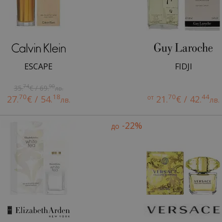
ESCAPE
FIDJI
74
90
35.
€ / 69.
лв.
70
18
70
44
27.
€ / 54.
от
21.
€ / 42.
лв.
лв.
-22%
до