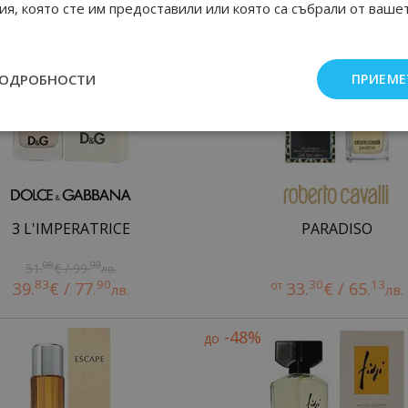
я, която сте им предоставили или която са събрали от ваше
-31%
до
ПОДРОБНОСТИ
ПРИЕМЕ
3 L'IMPERATRICE
PARADISO
08
90
51.
€ / 99.
лв.
83
90
30
13
39.
€ / 77.
от
33.
€ / 65.
лв.
лв.
-48%
до