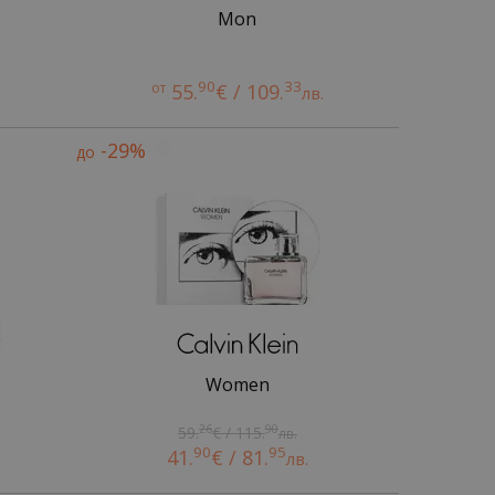
Mon
90
33
от
55.
€ / 109.
лв.
-29%
до
Women
26
90
59.
€ / 115.
лв.
90
95
41.
€ / 81.
лв.