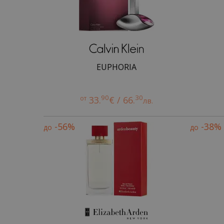
EUPHORIA
90
30
от
33.
€ / 66.
лв.
-56%
-38%
до
до