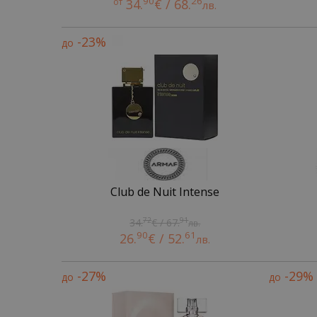
90
26
от
34.
€ / 68.
лв.
-23%
до
Club de Nuit Intense
72
91
34.
€ / 67.
лв.
90
61
26.
€ / 52.
лв.
-27%
-29%
до
до