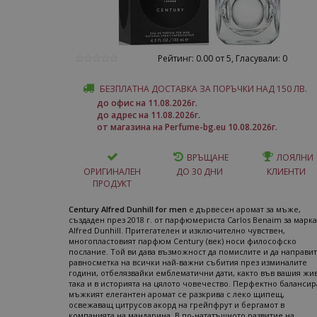
Рейтинг: 0.00 от 5, Гласували: 0
БЕЗПЛАТНА ДОСТАВКА ЗА ПОРЪЧКИ НАД 150 ЛВ.
до офис на 11.08.2026г.
до адрес на 11.08.2026г.
от магазина на Perfume-bg.eu 10.08.2026г.
ВРЪЩАНЕ
ЛОЯЛНИ
ОРИГИНАЛЕН
ДО 30 ДНИ
КЛИЕНТИ
ПРОДУКТ
Century Alfred Dunhill for men
е дървесен аромат за мъже,
създаден през 2018 г. от парфюмериста Carlos Benaim за марка
Alfred Dunhill. Притегателен и изключително чувствен,
многопластовият парфюм Century (век) носи философско
послание. Той ви дава възможност да помислите и да направи
равносметка на всички най-важни събития през изминалите
години, отбелязвайки емблематични дати, както във вашия жив
така и в историята на цялото човечество. Перфектно балансир
мъжкият елегантен аромат се разкрива с леко щипещ,
освежаващ цитрусов акорд на грейпфрут и бергамот в
компанията на мандарина. В по-нататъшното развитие на