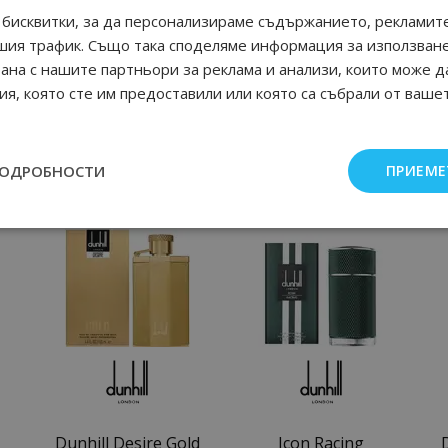
бисквитки, за да персонализираме съдържанието, рекламите
шия трафик. Също така споделяме информация за използван
рана с нашите партньори за реклама и анализи, които може д
я, която сте им предоставили или която са събрали от ваше
ПОДРОБНОСТИ
ПРИЕМЕ
Още от Alfred Dunhill мъжки парфюми
Dunhill Desire Gold
Icon Racing