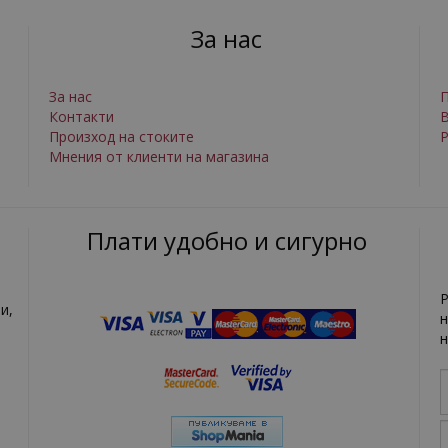
За нас
За нас
П
Контакти
Произход на стоките
Р
Мнения от клиенти на магазина
Плати удобно и сигурно
Р
и,
н
н