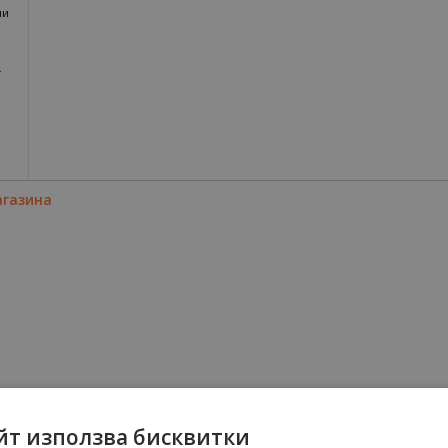
ни
т
агазина
йт използва бисквитки