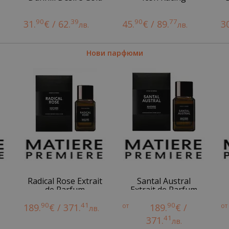
90
39
90
77
31.
€ / 62.
45.
€ / 89.
3
лв.
лв.
Нови парфюми
Radical Rose Extrait
Santal Austral
de Parfum
Extrait de Parfum
90
41
90
189.
€ / 371.
от
189.
€ /
от
лв.
41
371.
лв.