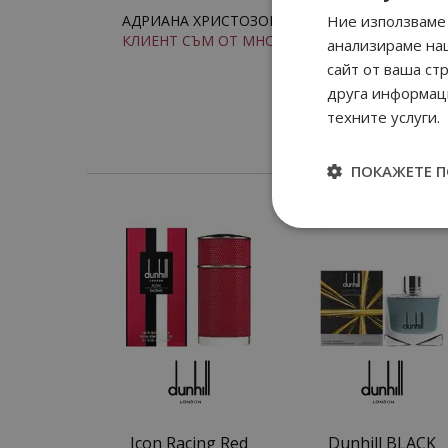
Ние използваме 
АДРИАНА ХРИСТОЗОВА:
КЛИЕНТ СЪМ ОТ МНОГО ГОДИНИ
анализираме на
сайт от ваша ст
друга информаци
техните услуги.
ПОКАЖЕТЕ 
Icon Racing Red
Dunhill BLACK