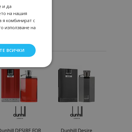
 и да
ето на нашия
а я комбинират с
то използване на
ТЕ ВСИЧКИ
Dunhill DESIRE FOR
Dunhill Desire