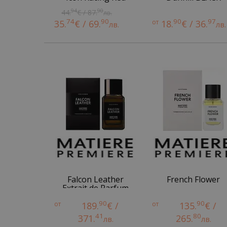
94
90
44.
€ / 87.
лв.
74
90
90
97
35.
€ / 69.
от
18.
€ / 36.
лв.
лв.
Falcon Leather
French Flower
Extrait de Parfum
90
90
от
189.
€ /
от
135.
€ /
41
80
371.
265.
лв.
лв.