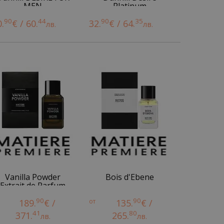
MEN
Platinum
90
44
90
35
0.
€ / 60.
32.
€ / 64.
лв.
лв.
Vanilla Powder
Bois d'Ebene
Extrait de Parfum
90
90
189.
€ /
от
135.
€ /
41
80
371.
265.
лв.
лв.