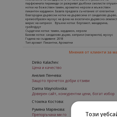
парфюмната пирамида се разкриват дълбоки смолисти опуше
нотки на божествен тамян, ароматно нероли и мъжествен
пикантен кардамон. Базата предлага съчетание от елегантни
благородни дървесни нотки на дървесина от сандалово дърво,
кремообразен мускус на фона на екзотичен дървесно-землис
мирис на киприол. Връхни нотки: бергамот, мандарина,
грейпфрут
Сърдечни нотки: тамян, кардамон, нероли
Базови нотки: сандалово дърво, киприол (нагармота), мускус
Година на създаване: 2018
Тип аромат: Пикантни, Ароматни
Мнения от клиенти за м
Dinko Kalachev:
Цена и качество
Анелия Пенчева:
Защото прочетох добри отзиви
Darina Maynolovska:
Доверен сайт, конкурентни цени, богат избор
Стоилка Костова:
Румяна Марянова:
Този уебса
Препоръчаха ми го