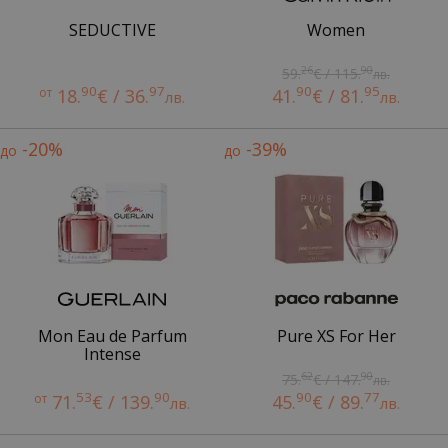
SEDUCTIVE
Women
26
90
59.
€ / 115.
лв.
90
97
90
95
от
18.
€ / 36.
41.
€ / 81.
лв.
лв.
-20%
-39%
до
до
Mon Eau de Parfum
Pure XS For Her
Intense
62
90
75.
€ / 147.
лв.
53
90
90
77
от
71.
€ / 139.
45.
€ / 89.
лв.
лв.