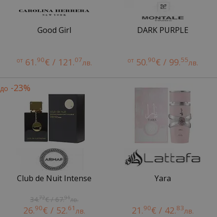
Good Girl
DARK PURPLE
90
07
90
55
от
61.
€ / 121.
от
50.
€ / 99.
лв.
лв.
-23%
до
Club de Nuit Intense
Yara
72
91
34.
€ / 67.
лв.
90
61
90
83
26.
€ / 52.
21.
€ / 42.
лв.
лв.