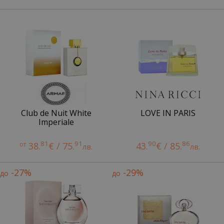
Club de Nuit White
LOVE IN PARIS
Imperiale
81
91
90
86
от
38.
€ / 75.
43.
€ / 85.
лв.
лв.
-27%
-29%
до
до