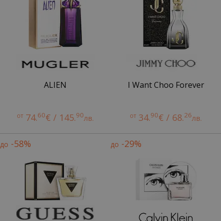
ALIEN
I Want Choo Forever
60
90
90
26
от
74.
€ / 145.
от
34.
€ / 68.
лв.
лв.
-58%
-29%
до
до