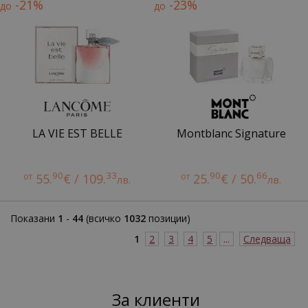
-21%
-23%
до
до
LA VIE EST BELLE
Montblanc Signature
90
33
90
66
от
55.
€ / 109.
от
25.
€ / 50.
лв.
лв.
Показани
1
-
44
(всичко
1032
позиции)
1
2
3
4
5
...
Следваща
За клиенти