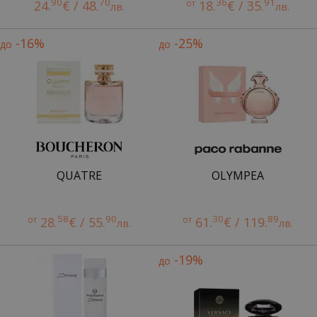
90
70
36
91
24.
€ / 48.
от
18.
€ / 35.
лв.
лв.
-16%
-25%
до
до
QUATRE
OLYMPEA
58
90
30
89
от
28.
€ / 55.
от
61.
€ / 119.
лв.
лв.
-19%
до