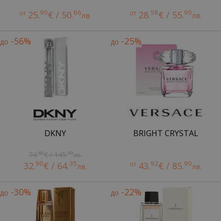
90
66
58
90
от
25.
€ / 50.
от
28.
€ / 55.
лв.
лв.
-56%
-25%
до
до
DKNY
BRIGHT CRYSTAL
60
90
74.
€ / 145.
лв.
90
35
92
90
32.
€ / 64.
от
43.
€ / 85.
лв.
лв.
-30%
-22%
до
до