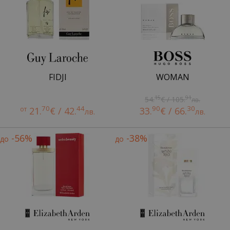
FIDJI
WOMAN
15
91
54.
€ / 105.
лв.
70
44
90
30
от
21.
€ / 42.
33.
€ / 66.
лв.
лв.
-56%
-38%
до
до