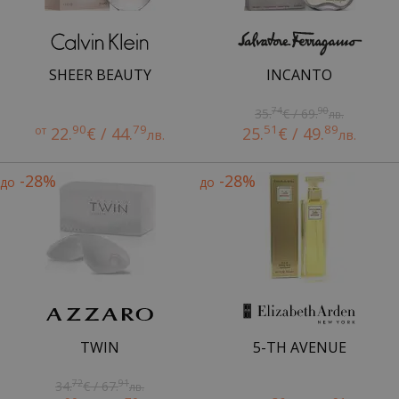
SHEER BEAUTY
INCANTO
74
90
35.
€ / 69.
лв.
90
79
51
89
от
22.
€ / 44.
25.
€ / 49.
лв.
лв.
-28%
-28%
до
до
TWIN
5-TH AVENUE
72
91
34.
€ / 67.
лв.