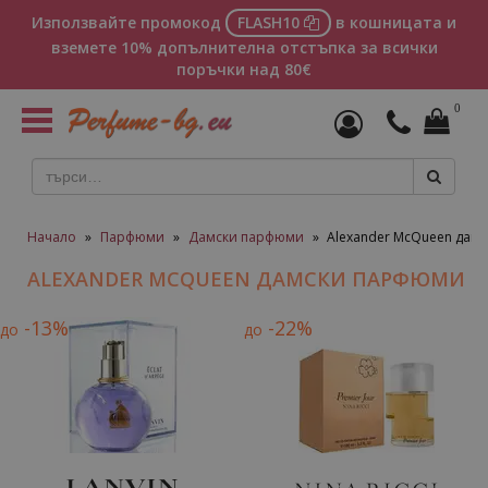
Използвайте промокод
FLASH10
в кошницата и
вземете 10% допълнителна отстъпка за всички
поръчки над 80€
0
Toggle
navigation
Начало
»
Парфюми
»
Дамски парфюми
»
Alexander McQueen дам
ALEXANDER MCQUEEN ДАМСКИ ПАРФЮМИ
-13%
-22%
до
до