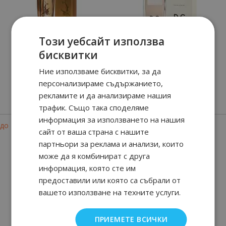
Този уебсайт използва
бисквитки
BY MARCIANO
3 L'IMPERATRICE
Ние използваме бисквитки, за да
персонализираме съдържанието,
58
90
08
90
28.
€ / 55.
51.
€ / 99.
лв.
лв.
рекламите и да анализираме нашия
90
92
83
90
19.
€ / 38.
39.
€ / 77.
лв.
лв.
трафик. Също така споделяме
информация за използването на нашия
-29%
до
сайт от ваша страна с нашите
партньори за реклама и анализи, които
може да я комбинират с друга
информация, която сте им
предоставили или която са събрали от
вашето използване на техните услуги.
PARADISO
OXYGENE
ПРИЕМЕТЕ ВСИЧКИ