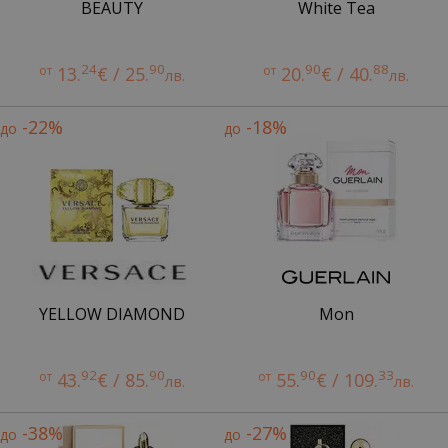
BEAUTY
White Tea
24
90
90
88
от
13.
€ / 25.
от
20.
€ / 40.
лв.
лв.
-22%
-18%
до
до
YELLOW DIAMOND
Mon
92
90
90
33
от
43.
€ / 85.
от
55.
€ / 109.
лв.
лв.
-38%
-27%
до
до