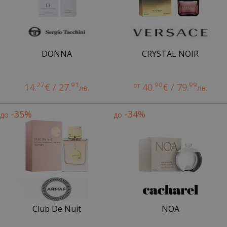
DONNA
CRYSTAL NOIR
27
91
90
99
14.
€ / 27.
от
40.
€ / 79.
лв.
лв.
-35%
-34%
до
до
Club De Nuit
NOA