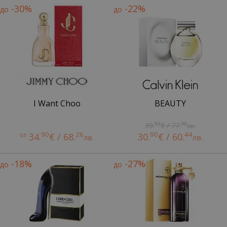
-30%
-22%
до
до
I Want Choo
BEAUTY
83
90
39.
€ / 77.
лв.
90
26
90
44
от
34.
€ / 68.
30.
€ / 60.
лв.
лв.
-18%
-27%
до
до