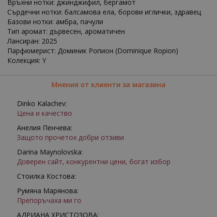
Връхни нотки: джинджифил, бергамот
Сърдечни нотки: балсамова ела, борови иглички, здравец
Базови нотки: амбра, пачули
Тип аромат: дървесен, ароматичен
Лансиран: 2025
Парфюмерист: Доминик Ропион (Dominique Ropion)
Колекция: Y
Мнения от клиенти за магазина
Dinko Kalachev:
Цена и качество
Анелия Пенчева:
Защото прочетох добри отзиви
Darina Maynolovska:
Доверен сайт, конкурентни цени, богат избор
Стоилка Костова:
Румяна Марянова:
Препоръчаха ми го
АДРИАНА ХРИСТОЗОВА: