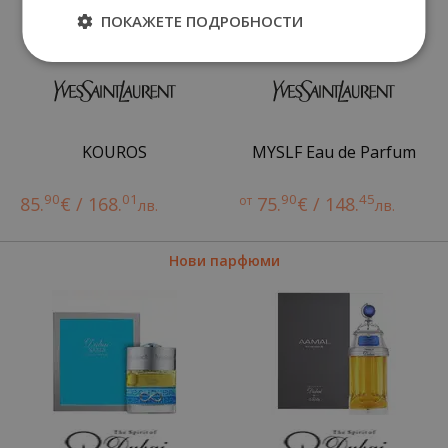
ПОКАЖЕТЕ ПОДРОБНОСТИ
KOUROS
MYSLF Eau de Parfum
90
01
90
45
85.
€ / 168.
от
75.
€ / 148.
лв.
лв.
Нови парфюми