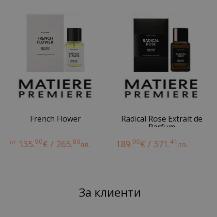
French Flower
Radical Rose Extrait de
Parfum
90
80
90
41
от
135.
€ / 265.
189.
€ / 371.
лв.
лв.
За клиенти