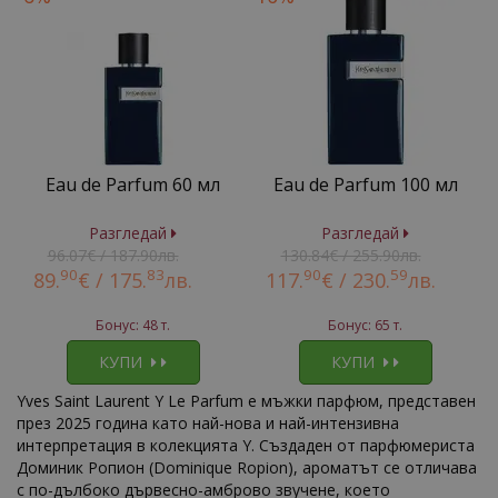
Eau de Parfum 60 мл
Eau de Parfum 100 мл
Разгледай
Разгледай
96.07€ / 187.90лв.
130.84€ / 255.90лв.
90
83
90
59
89.
€ /
175.
лв.
117.
€ /
230.
лв.
Бонус: 48 т.
Бонус: 65 т.
КУПИ
КУПИ
Yves Saint Laurent Y Le Parfum е мъжки парфюм, представен
през 2025 година като най-нова и най-интензивна
интерпретация в колекцията Y. Създаден от парфюмериста
Доминик Ропион (Dominique Ropion), ароматът се отличава
с по-дълбоко дървесно-амброво звучене, което