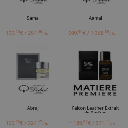
Sama
Aamal
90
06
90
89
129.
€ / 254.
699.
€ / 1,368.
лв.
лв.
Abraj
Falcon Leather Extrait
de Parfum
90
47
90
41
165.
€ / 324.
от
189.
€ / 371.
лв.
лв.