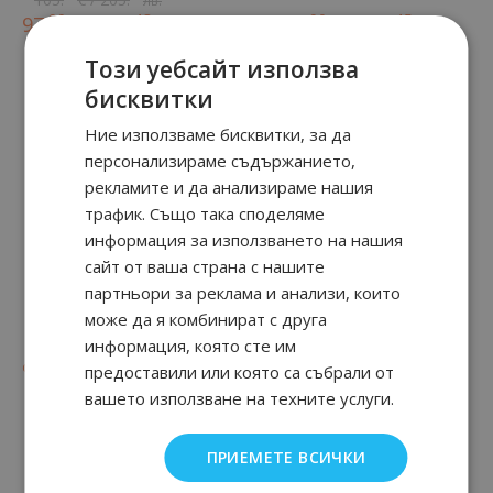
лв.
90
48
90
45
97.
€ / 191.
от
75.
€ / 148.
лв.
лв.
Този уебсайт използва
бисквитки
Ние използваме бисквитки, за да
персонализираме съдържанието,
рекламите и да анализираме нашия
трафик. Също така споделяме
информация за използването на нашия
сайт от ваша страна с нашите
партньори за реклама и анализи, които
Y Eau de Parfum
OPIUM
може да я комбинират с друга
информация, която сте им
94
91
89.
€ / 175.
лв.
90
39
90
01
от
99.
€ / 195.
85.
€ / 168.
предоставили или която са събрали от
лв.
лв.
вашето използване на техните услуги.
ПРИЕМЕТЕ ВСИЧКИ