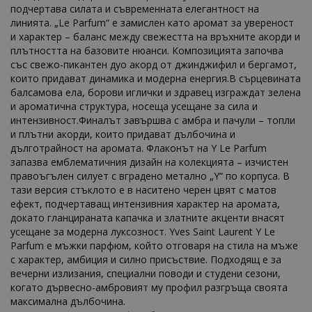
подчертава силата и съвременната елегантност на
линията. „Le Parfum“ е замислен като аромат за увереност
и характер – баланс между свежестта на връхните акорди и
плътността на базовите нюанси. Композицията започва
със свежо-пикантен дуо акорд от джинджифил и бергамот,
които придават динамика и модерна енергия.В сърцевината
балсамова ела, борови иглички и здравец изграждат зелена
и ароматична структура, носеща усещане за сила и
интензивност.Финалът завършва с амбра и пачули – топли
и плътни акорди, които придават дълбочина и
дълготрайност на аромата. Флаконът на Y Le Parfum
запазва емблематичния дизайн на колекцията – изчистен
правоъгълен силует с вградено метално „Y“ по корпуса. В
тази версия стъклото е в наситено черен цвят с матов
ефект, подчертаващ интензивния характер на аромата,
докато гланцираната капачка и златните акценти внасят
усещане за модерна луксозност. Yves Saint Laurent Y Le
Parfum е мъжки парфюм, който отговаря на стила на мъже
с характер, амбиция и силно присъствие. Подходящ е за
вечерни излизания, специални поводи и студени сезони,
когато дървесно-амбровият му профил разгръща своята
максимална дълбочина.