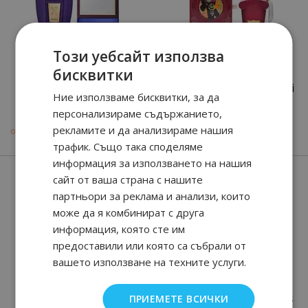
Този уебсайт използва
бисквитки
Accento - Velvet
Italica 2021 - Casamorati
Ние използваме бисквитки, за да
Collection
1888 Collection
персонализираме съдържанието,
86
91
176.
€ / 345.
лв.
рекламите и да анализираме нашия
77
90
90
74
от
127.
€ / 249.
159.
€ / 312.
лв.
лв.
трафик. Също така споделяме
информация за използването на нашия
сайт от ваша страна с нашите
партньори за реклама и анализи, които
може да я комбинират с друга
информация, която сте им
предоставили или която са събрали от
вашето използване на техните услуги.
Purple Accento - Velvet
Allende - Shooting Stars
ПРИЕМЕТЕ ВСИЧКИ