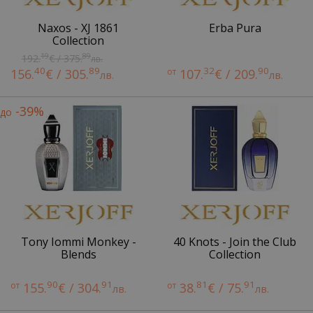
Naxos - XJ 1861
Erba Pura
Collection
19
89
192.
€ / 375.
лв.
40
89
32
90
156.
€ / 305.
от
107.
€ / 209.
лв.
лв.
-39%
до
Tony Iommi Monkey -
40 Knots - Join the Club
Blends
Collection
90
91
81
91
от
155.
€ / 304.
от
38.
€ / 75.
лв.
лв.