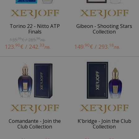
Torino 22 - Nitto ATP
Gibeon - Shooting Stars
Finals
Collection
95
90
135.
€ / 265.
лв.
90
33
90
18
123.
€ / 242.
149.
€ / 293.
лв.
лв.
Comandante - Join the
K'bridge - Join the Club
Club Collection
Collection