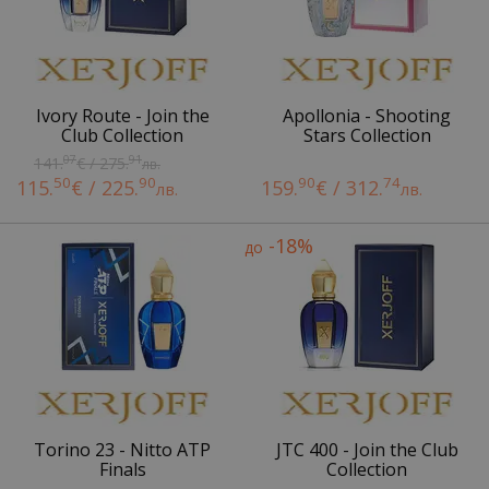
Ivory Route - Join the
Apollonia - Shooting
Club Collection
Stars Collection
07
91
141.
€ / 275.
лв.
50
90
90
74
115.
€ / 225.
159.
€ / 312.
лв.
лв.
-18%
до
Torino 23 - Nitto ATP
JTC 400 - Join the Club
Finals
Collection