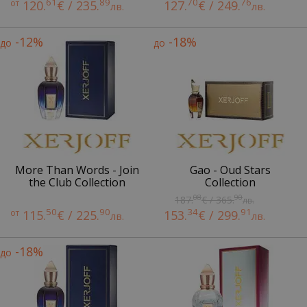
61
89
70
76
от
120.
€ / 235.
127.
€ / 249.
лв.
лв.
-12%
-18%
до
до
More Than Words - Join
Gao - Oud Stars
the Club Collection
Collection
08
90
187.
€ / 365.
лв.
50
90
34
91
от
115.
€ / 225.
153.
€ / 299.
лв.
лв.
-18%
до