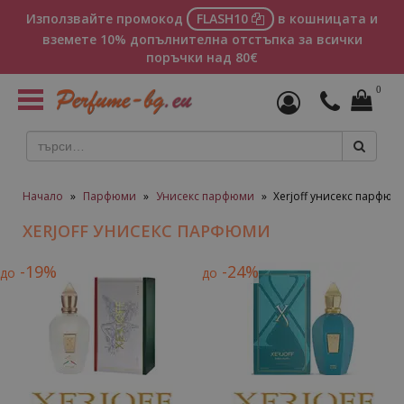
Използвайте промокод
FLASH10
в кошницата и
вземете 10% допълнителна отстъпка за всички
поръчки над 80€
0
Toggle
navigation
Начало
»
Парфюми
»
Унисекс парфюми
»
Xerjoff унисекс парфюм
XERJOFF УНИСЕКС ПАРФЮМИ
-19%
-24%
до
до