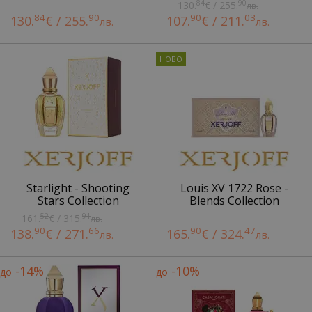
84
90
130.
€ / 255.
лв.
84
90
90
03
130.
€ / 255.
107.
€ / 211.
лв.
лв.
Starlight - Shooting
Louis XV 1722 Rose -
Stars Collection
Blends Collection
52
91
161.
€ / 315.
лв.
90
66
90
47
138.
€ / 271.
165.
€ / 324.
лв.
лв.
-14%
-10%
до
до