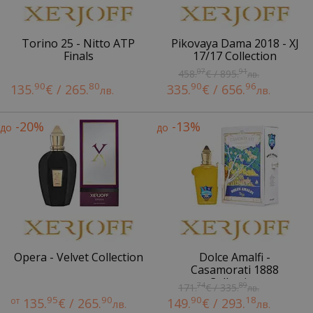
Torino 25 - Nitto ATP
Pikovaya Dama 2018 - XJ
Finals
17/17 Collection
07
91
458.
€ / 895.
лв.
90
80
90
96
135.
€ / 265.
335.
€ / 656.
лв.
лв.
-20%
-13%
до
до
Opera - Velvet Collection
Dolce Amalfi -
Casamorati 1888
Collection
74
89
171.
€ / 335.
лв.
95
90
90
18
от
135.
€ / 265.
149.
€ / 293.
лв.
лв.