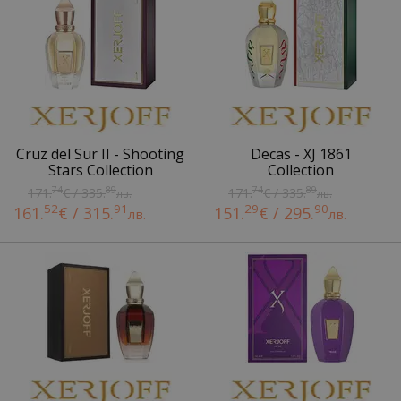
Cruz del Sur II - Shooting
Decas - XJ 1861
Stars Collection
Collection
74
89
74
89
171.
€ / 335.
171.
€ / 335.
лв.
лв.
52
91
29
90
161.
€ / 315.
151.
€ / 295.
лв.
лв.