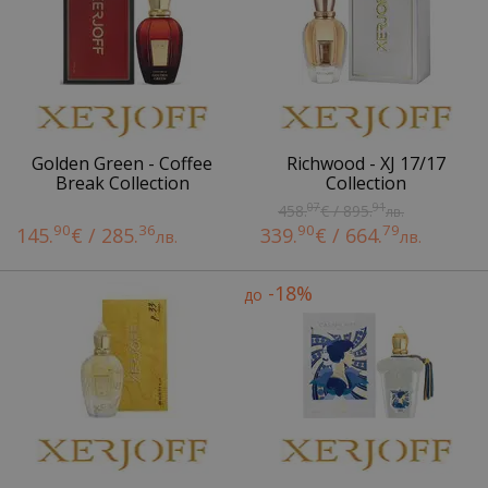
Golden Green - Coffee
Richwood - XJ 17/17
Break Collection
Collection
07
91
458.
€ / 895.
лв.
90
36
90
79
145.
€ / 285.
339.
€ / 664.
лв.
лв.
-18%
до