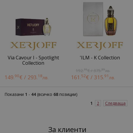
Via Cavour I - Spotlight
'ILM - K Collection
Collection
19
89
192.
€ / 375.
лв.
90
18
52
91
149.
€ / 293.
161.
€ / 315.
лв.
лв.
Показани
1
-
44
(всичко
68
позиции)
1
2
Следваща
За клиенти