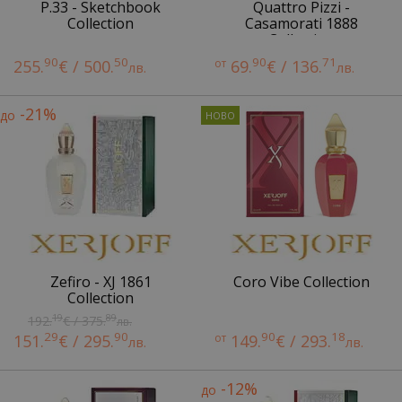
P.33 - Sketchbook
Quattro Pizzi -
Collection
Casamorati 1888
Collection
90
50
90
71
255.
€ / 500.
от
69.
€ / 136.
лв.
лв.
-21%
до
Zefiro - XJ 1861
Coro Vibe Collection
Collection
19
89
192.
€ / 375.
лв.
29
90
90
18
151.
€ / 295.
от
149.
€ / 293.
лв.
лв.
-12%
до