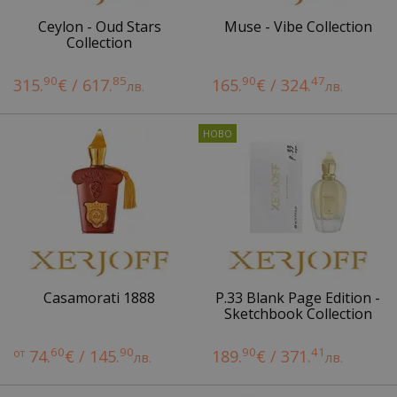
Ceylon - Oud Stars
Muse - Vibe Collection
Collection
90
85
90
47
315.
€ / 617.
165.
€ / 324.
лв.
лв.
Casamorati 1888
P.33 Blank Page Edition -
Sketchbook Collection
60
90
90
41
от
74.
€ / 145.
189.
€ / 371.
лв.
лв.