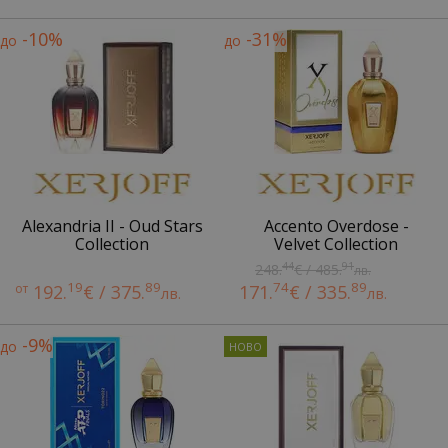
-10%
-31%
до
до
Alexandria II - Oud Stars
Accento Overdose -
Collection
Velvet Collection
44
91
248.
€ / 485.
лв.
19
89
74
89
от
192.
€ / 375.
171.
€ / 335.
лв.
лв.
-9%
до