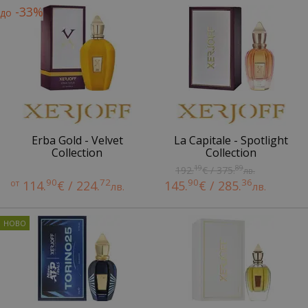
-33%
до
Erba Gold - Velvet
La Capitale - Spotlight
Collection
Collection
19
89
192.
€ / 375.
лв.
90
72
90
36
от
114.
€ / 224.
145.
€ / 285.
лв.
лв.