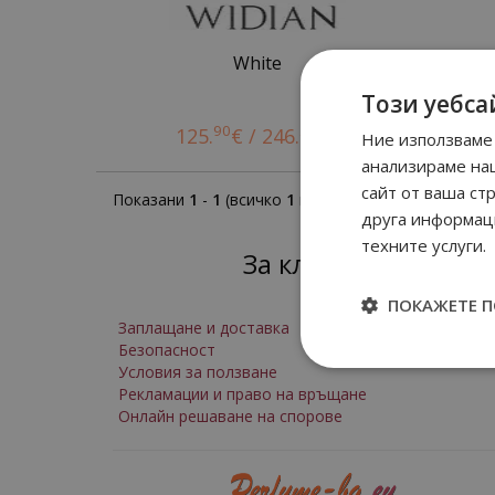
White
Този уебса
90
24
125.
€ / 246.
лв.
Ние използваме 
анализираме на
сайт от ваша ст
Показани
1
-
1
(всичко
1
позиции)
друга информаци
техните услуги.
За клиенти
ПОКАЖЕТЕ 
Заплащане и доставка
Безопасност
Условия за ползване
Рекламации и право на връщане
Онлайн решаване на спорове