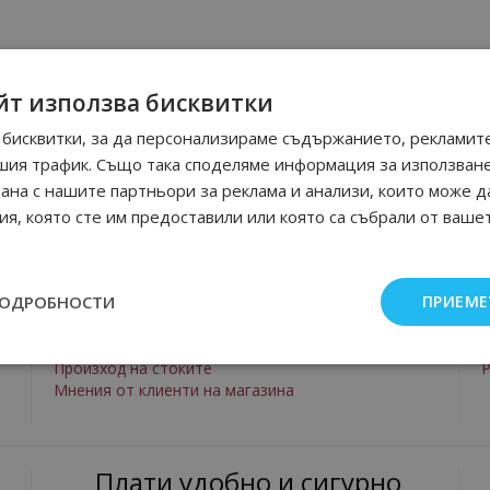
йт използва бисквитки
бисквитки, за да персонализираме съдържанието, рекламите
шия трафик. Също така споделяме информация за използван
рана с нашите партньори за реклама и анализи, които може д
я, която сте им предоставили или която са събрали от ваше
За нас
ПОДРОБНОСТИ
ПРИЕМЕ
За нас
П
Контакти
Произход на стоките
Р
Мнения от клиенти на магазина
Плати удобно и сигурно