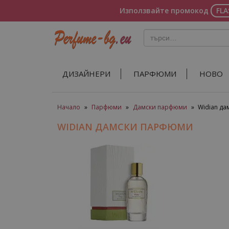
Използвайте промокод
FL
ДИЗАЙНЕРИ
ПАРФЮМИ
НОВО
Начало
»
Парфюми
»
Дамски парфюми
»
Widian д
WIDIAN ДАМСКИ ПАРФЮМИ