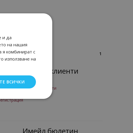
 и да
ето на нашия
а я комбинират с
1
то използване на
Лоялни клиенти
ТЕ ВСИЧКИ
рограма за лоялни клиенти
Вход
егистрация
Имейл бюлетин