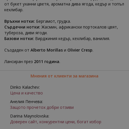
от букет уханни цветя, ароматна дива ягода, кедър и топъл
кехлибар.
Връхни нотки:
Бергамот, грудка.
Сърдечни нотки:
Жасмин, африкански портокалов цвят,
тубероза, диви ягоди.
Базови нотки:
Вирджиния кедър, кехлибар, ванилия.
Създаден от
Alberto Morillas
и
Olivier Cresp
.
Лансиран през
2011 година
.
Мнения от клиенти за магазина
Dinko Kalachev:
Цена и качество
Анелия Пенчева:
Защото прочетох добри отзиви
Darina Maynolovska:
Доверен сайт, конкурентни цени, богат избор