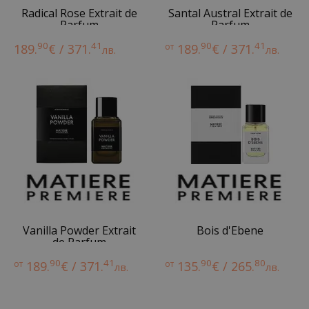
Radical Rose Extrait de
Santal Austral Extrait de
Parfum
Parfum
90
41
90
41
189.
€ / 371.
от
189.
€ / 371.
лв.
лв.
Vanilla Powder Extrait
Bois d'Ebene
de Parfum
90
41
90
80
от
189.
€ / 371.
от
135.
€ / 265.
лв.
лв.