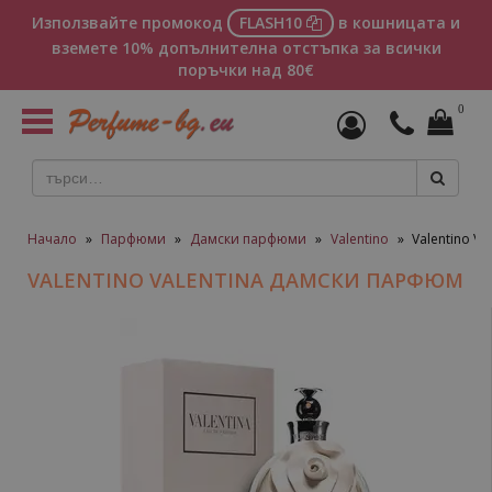
Използвайте промокод
FLASH10
в кошницата и
вземете 10% допълнителна отстъпка за всички
поръчки над 80€
0
Toggle
navigation
Начало
»
Парфюми
»
Дамски парфюми
»
Valentino
»
Valentino V
VALENTINO VALENTINA ДАМСКИ ПАРФЮМ