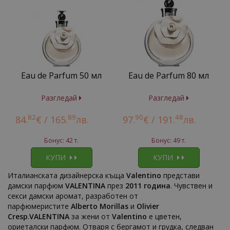
Eau de Parfum 50 мл
Eau de Parfum 80 мл
Разгледай
Разгледай
82
89
90
48
84.
€ /
165.
лв.
97.
€ /
191.
лв.
Бонус: 42 т.
Бонус: 49 т.
КУПИ
КУПИ
Италианската дизайнерска къща
Valentino
представи
дамски парфюм
VALENTINA
през
2011 година
. Чувствен и
секси дамски аромат, разработен от
парфюмеристите
Alberto Morillas
и
Olivier
Cresp
.
VALENTINA
за жени от
Valentino
е цветен,
ориеталски парфюм. Отваря с бергамот и грудка, следван