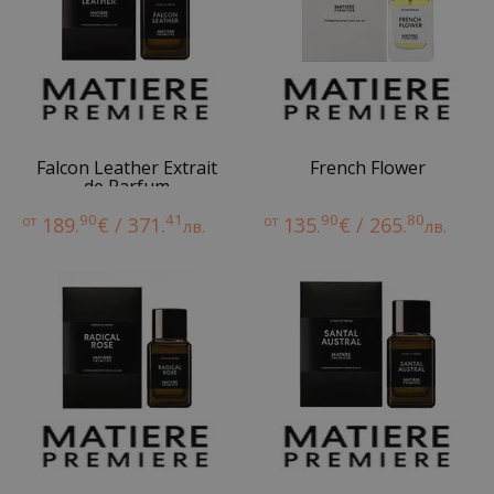
Falcon Leather Extrait
French Flower
de Parfum
90
41
90
80
от
189.
€ / 371.
от
135.
€ / 265.
лв.
лв.