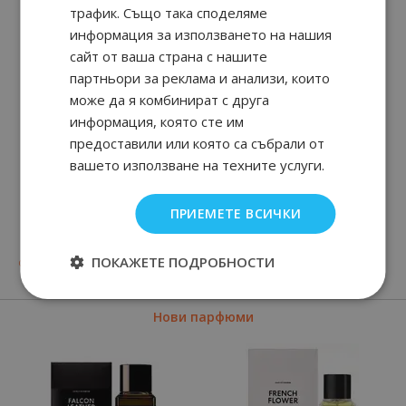
трафик. Също така споделяме
информация за използването на нашия
сайт от ваша страна с нашите
партньори за реклама и анализи, които
може да я комбинират с друга
информация, която сте им
предоставили или която са събрали от
вашето използване на техните услуги.
ПРИЕМЕТЕ ВСИЧКИ
Voce Viva Intensa
Donna Born In Roma
Coral Fantasy
ПОКАЖЕТЕ ПОДРОБНОСТИ
90
89
90
89
от
65.
€ / 128.
от
65.
€ / 128.
лв.
лв.
Нови парфюми