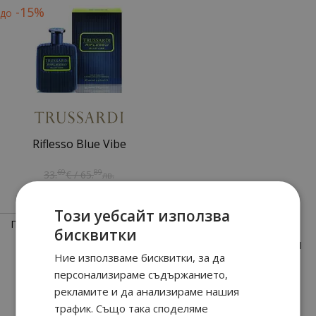
-15%
до
Riflesso Blue Vibe
69
89
33.
€ / 65.
лв.
58
90
28.
€ / 55.
лв.
Този уебсайт използва
Показани
1
-
5
(всичко
5
позиции)
бисквитки
1
Ние използваме бисквитки, за да
персонализираме съдържанието,
рекламите и да анализираме нашия
За клиенти
трафик. Също така споделяме