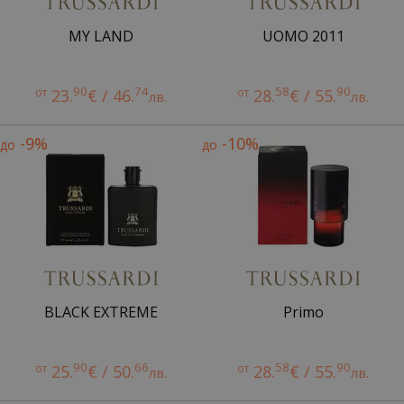
MY LAND
UOMO 2011
90
74
58
90
от
23.
€ / 46.
от
28.
€ / 55.
лв.
лв.
-9%
-10%
до
до
BLACK EXTREME
Primo
90
66
58
90
от
25.
€ / 50.
от
28.
€ / 55.
лв.
лв.