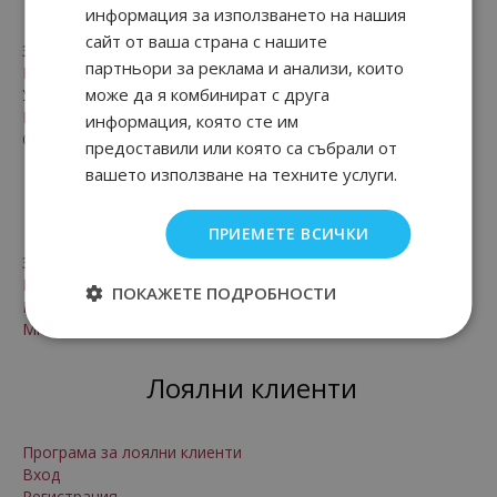
информация за използването на нашия
сайт от ваша страна с нашите
Заплащане и доставка
партньори за реклама и анализи, които
Безопасност
може да я комбинират с друга
Условия за ползване
Рекламации и право на връщане
информация, която сте им
Онлайн решаване на спорове
предоставили или която са събрали от
вашето използване на техните услуги.
За нас
ПРИЕМЕТЕ ВСИЧКИ
За нас
Контакти
ПОКАЖЕТЕ ПОДРОБНОСТИ
Произход на стоките
Мнения от клиенти на магазина
Лоялни клиенти
Програма за лоялни клиенти
Вход
Регистрация