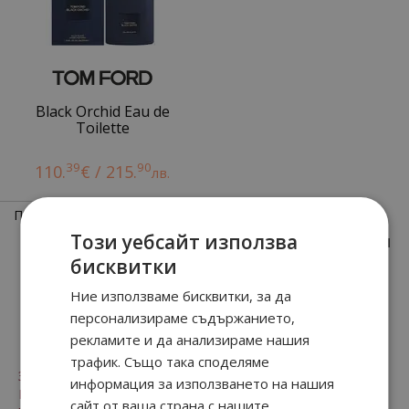
Black Orchid Eau de
Toilette
39
90
110.
€ / 215.
лв.
Показани
1
-
5
(всичко
5
позиции)
Този уебсайт използва
1
бисквитки
Ние използваме бисквитки, за да
За клиенти
персонализираме съдържанието,
рекламите и да анализираме нашия
трафик. Също така споделяме
Заплащане и доставка
информация за използването на нашия
Безопасност
сайт от ваша страна с нашите