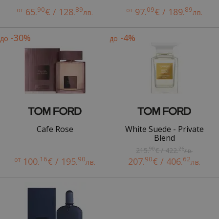
90
89
09
89
от
65.
€ / 128.
от
97.
€ / 189.
лв.
лв.
-30%
-4%
до
до
Cafe Rose
White Suede - Private
Blend
90
26
215.
€ / 422.
лв.
16
90
90
62
от
100.
€ / 195.
207.
€ / 406.
лв.
лв.