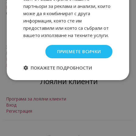
Условия за ползване
партньори за реклама и анализи, които
Рекламации и право на връщане
Онлайн решаване на спорове
може да я комбинират с друга
информация, която сте им
За нас
предоставили или която са събрали от
вашето използване на техните услуги.
За нас
ПРИЕМЕТЕ ВСИЧКИ
Контакти
Произход на стоките
Мнения от клиенти на магазина
ПОКАЖЕТЕ ПОДРОБНОСТИ
Лоялни клиенти
Програма за лоялни клиенти
Вход
Регистрация