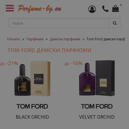
0
Toggle
navigation
Начало
»
Парфюми
»
Дамски парфюми
»
Tom Ford дамски парф
TOM FORD ДАМСКИ ПАРФЮМИ
-21%
-16%
до
до
BLACK ORCHID
VELVET ORCHID