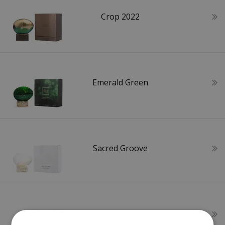
Crop 2022
Emerald Green
Sacred Groove
Sapphire Blue