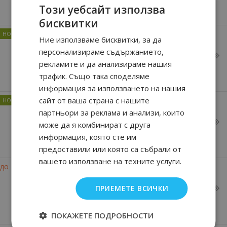
Този уебсайт използва
бисквитки
Ние използваме бисквитки, за да
персонализираме съдържанието,
Wabisabi
рекламите и да анализираме нашия
трафик. Също така споделяме
информация за използването на нашия
сайт от ваша страна с нашите
партньори за реклама и анализи, които
Hidden Shades
може да я комбинират с друга
информация, която сте им
предоставили или която са събрали от
вашето използване на техните услуги.
-8%
до
White Pearl
ПРИЕМЕТЕ ВСИЧКИ
ПОКАЖЕТЕ ПОДРОБНОСТИ